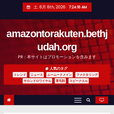
コ
土. 8月 8th, 2026
7:24:16 AM
ン
テ
ン
amazontorakuten.bethj
ツ
へ
udah.org
ス
キ
PR：本サイトはプロモーションを含みます
ッ
プ
人気のタグ
トレンド
ニュース
ムームードメイン
ファクタリング
サロンドロワイヤル
育毛剤
スピークエル