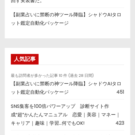
回す実装書だ。
【副業占いに禁断の神ツール降臨】シャドウAIタロ
ット鑑定自動化パッケージ
人気記事
最も訪問者が多かった記事 10 件 (過去 28 日間)
【副業占いに禁断の神ツール降臨】シャドウAIタロ
ット鑑定自動化パッケージ
451
SNS集客を100倍パワーアップ 診断サイト作
成“超”かんたんマニュアル 恋愛｜美容｜マネー｜
キャリア｜趣味｜学習…何でもOK!
423