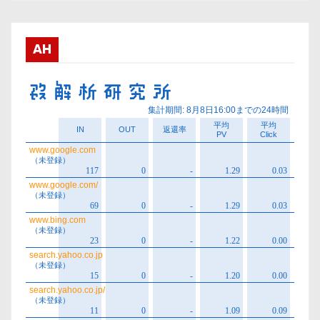
カ
イ
ブ
AH