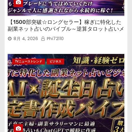
【1500部突破☆ロングセラー】稼ぎに特化した
副業ネット占いのバイブル～逆算タロット占いメ
ール鑑定マニュアル～
8月 4, 2026
Phi72110
TVニューストレンド
ビジネス