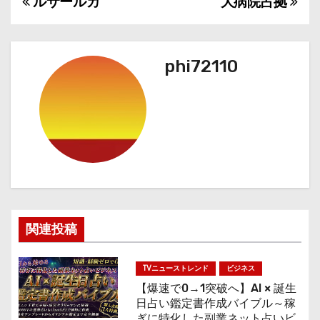
ルサールカ
大病院占拠
投
稿
ナ
phi72110
ビ
ゲ
ー
シ
ョ
関連投稿
ン
TVニューストレンド
ビジネス
【爆速で0→1突破へ】AI × 誕生
日占い鑑定書作成バイブル～稼
ぎに特化した副業ネット占いビ