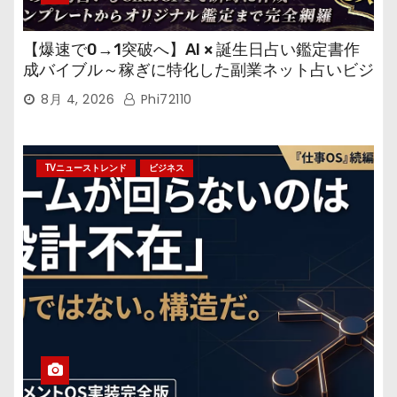
【爆速で0→1突破へ】AI × 誕生日占い鑑定書作
成バイブル～稼ぎに特化した副業ネット占いビジ
ネス
8月 4, 2026
Phi72110
TVニューストレンド
ビジネス