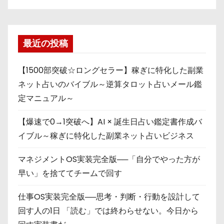
最近の投稿
【1500部突破☆ロングセラー】稼ぎに特化した副業
ネット占いのバイブル～逆算タロット占いメール鑑
定マニュアル～
【爆速で0→1突破へ】AI × 誕生日占い鑑定書作成バ
イブル～稼ぎに特化した副業ネット占いビジネス
マネジメントOS実装完全版──「自分でやった方が
早い」を捨ててチームで回す
仕事OS実装完全版──思考・判断・行動を設計して
回す人の1日 「読む」では終わらせない。今日から