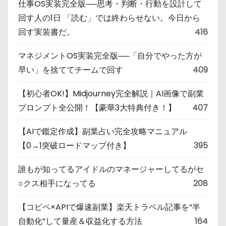
仕事OS実装完全版──思考・判断・行動を設計して
回す人の1日 「読む」では終わらせない。今日から
回す実装書だ。
416
マネジメントOS実装完全版──「自分でやった方が
早い」を捨ててチームで回す
409
【初心者OK!】Midjourney完全解説｜AI画像で副業
プロンプト全公開！【豪華3大特典付き！】
407
【AIで鑑定作成】副業占い完全攻略マニュアル
【0→1突破ロードマップ付き】
395
誰もが知ってるアイドルのマネージャーしてるがセ
○クス相手になってる
208
【コピペ×APIで爆速副業】楽天トラベル記事を“半
自動化”して量産＆収益化する方法
164