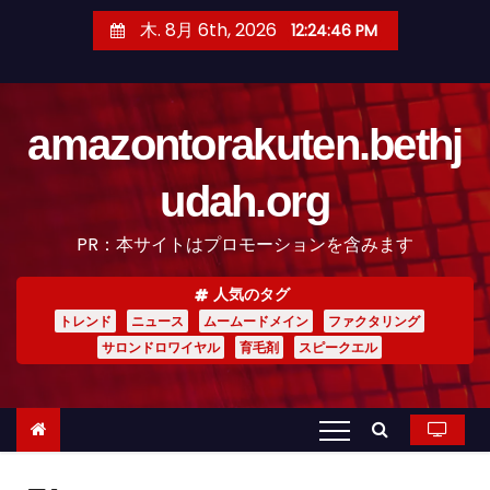
コ
木. 8月 6th, 2026
12:24:47 PM
ン
テ
ン
amazontorakuten.bethj
ツ
へ
udah.org
ス
キ
PR：本サイトはプロモーションを含みます
ッ
プ
人気のタグ
トレンド
ニュース
ムームードメイン
ファクタリング
サロンドロワイヤル
育毛剤
スピークエル