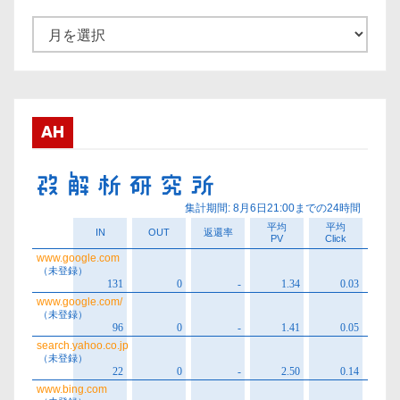
ア
ー
カ
イ
ブ
AH