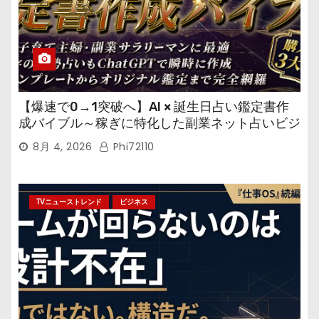
【爆速で0→1突破へ】AI × 誕生日占い鑑定書作
成バイブル～稼ぎに特化した副業ネット占いビジ
ネス
8月 4, 2026
Phi72110
TVニューストレンド
ビジネス