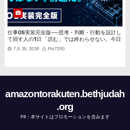
仕事OS実装完全版──思考・判断・行動を設計し
て回す人の1日 「読む」では終わらせない。今日
から回す実装書だ。
7月 25, 2026
Phi72110
amazontorakuten.bethjudah
.org
PR：本サイトはプロモーションを含みます