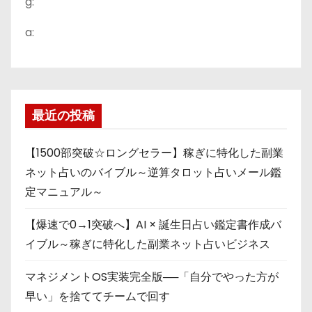
g:
a:
最近の投稿
【1500部突破☆ロングセラー】稼ぎに特化した副業
ネット占いのバイブル～逆算タロット占いメール鑑
定マニュアル～
【爆速で0→1突破へ】AI × 誕生日占い鑑定書作成バ
イブル～稼ぎに特化した副業ネット占いビジネス
マネジメントOS実装完全版──「自分でやった方が
早い」を捨ててチームで回す