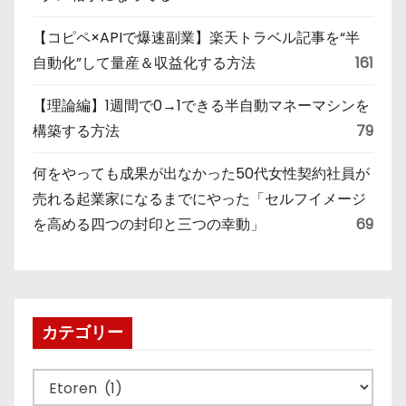
【コピペ×APIで爆速副業】楽天トラベル記事を“半
自動化”して量産＆収益化する方法
161
【理論編】1週間で0→1できる半自動マネーマシンを
構築する方法
79
何をやっても成果が出なかった50代女性契約社員が
売れる起業家になるまでにやった「セルフイメージ
を高める四つの封印と三つの幸動」
69
カテゴリー
カ
テ