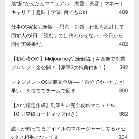
成“超”かんたんマニュアル 恋愛｜美容｜マネー｜
キャリア｜趣味｜学習…何でもOK!
409
仕事OS実装完全版──思考・判断・行動を設計して
回す人の1日 「読む」では終わらせない。今日から
回す実装書だ。
402
【初心者OK!】Midjourney完全解説｜AI画像で副業
プロンプト全公開！【豪華3大特典付き！】
392
マネジメントOS実装完全版──「自分でやった方が
早い」を捨ててチームで回す
390
【AIで鑑定作成】副業占い完全攻略マニュアル
【0→1突破ロードマップ付き】
382
誰もが知ってるアイドルのマネージャーしてるがセ
○クス相手になってる
204