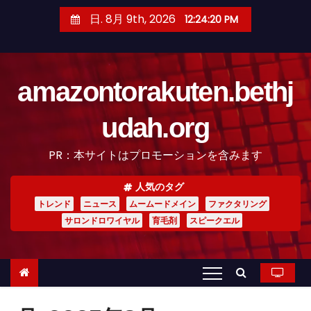
コ
日. 8月 9th, 2026
12:24:21 PM
ン
テ
ン
amazontorakuten.bethj
ツ
へ
udah.org
ス
キ
PR：本サイトはプロモーションを含みます
ッ
プ
人気のタグ
トレンド
ニュース
ムームードメイン
ファクタリング
サロンドロワイヤル
育毛剤
スピークエル