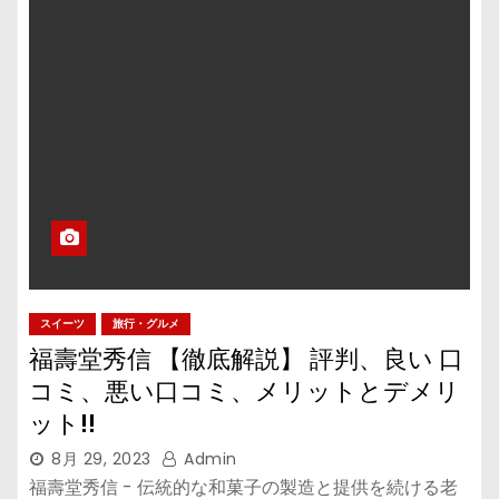
スイーツ
旅行・グルメ
福壽堂秀信 【徹底解説】 評判、良い 口
コミ、悪い口コミ、メリットとデメリ
ット!!
8月 29, 2023
Admin
福壽堂秀信 - 伝統的な和菓子の製造と提供を続ける老