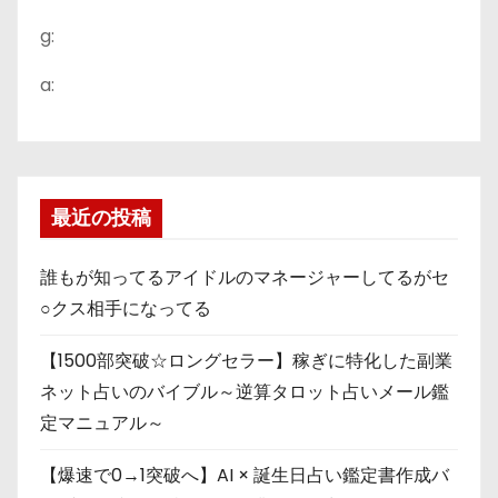
g:
a:
最近の投稿
誰もが知ってるアイドルのマネージャーしてるがセ
○クス相手になってる
【1500部突破☆ロングセラー】稼ぎに特化した副業
ネット占いのバイブル～逆算タロット占いメール鑑
定マニュアル～
【爆速で0→1突破へ】AI × 誕生日占い鑑定書作成バ