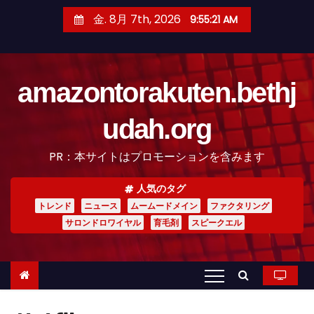
コ
金. 8月 7th, 2026
9:55:22 AM
ン
テ
ン
amazontorakuten.bethj
ツ
へ
udah.org
ス
キ
PR：本サイトはプロモーションを含みます
ッ
プ
人気のタグ
トレンド
ニュース
ムームードメイン
ファクタリング
サロンドロワイヤル
育毛剤
スピークエル