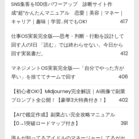
SNS集客を100倍パワーアップ 診断サイト作
成“超”かんたんマニュアル 恋愛｜美容｜マネー｜
キャリア｜趣味｜学習…何でもOK!
417
仕事OS実装完全版──思考・判断・行動を設計して
回す人の1日 「読む」では終わらせない。今日から
回す実装書だ。
412
マネジメントOS実装完全版──「自分でやった方が
早い」を捨ててチームで回す
406
【初心者OK!】Midjourney完全解説｜AI画像で副業
プロンプト全公開！【豪華3大特典付き！】
402
【AIで鑑定作成】副業占い完全攻略マニュアル
【0→1突破ロードマップ付き】
391
誰もが知ってるアイドルのマネージャーしてるがセ