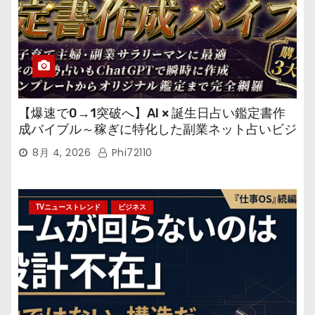
【爆速で0→1突破へ】AI × 誕生日占い鑑定書作
成バイブル～稼ぎに特化した副業ネット占いビジ
ネス
8月 4, 2026
Phi72110
TVニューストレンド
ビジネス