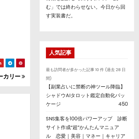
む」では終わらせない。今日から回
す実装書だ。
人気記事
最も訪問者が多かった記事 10 件 (過去 28 日
ーカリー
間)
【副業占いに禁断の神ツール降臨】
シャドウAIタロット鑑定自動化パッ
ケージ
450
SNS集客を100倍パワーアップ 診断
サイト作成“超”かんたんマニュア
ル 恋愛｜美容｜マネー｜キャリア