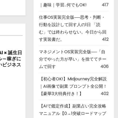
｜趣味｜学習…何でもOK!
417
仕事OS実装完全版──思考・判断・
行動を設計して回す人の1日 「読
む」では終わらせない。今日から回
す実装書だ。
412
マネジメントOS実装完全版──「自
 × 誕生日
ル～稼ぎに
分でやった方が早い」を捨ててチー
いビジネス
ムで回す
406
【初心者OK!】Midjourney完全解説
｜AI画像で副業 プロンプト全公開！
【豪華3大特典付き！】
402
【AIで鑑定作成】副業占い完全攻略
マニュアル【0→1突破ロードマップ