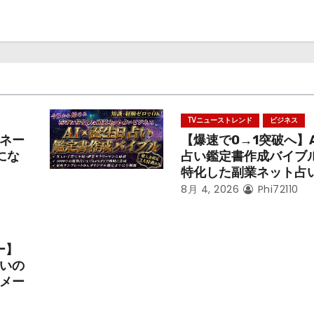
TVニューストレンド
ビジネス
ネー
【爆速で0→1突破へ】AI
にな
占い鑑定書作成バイブ
特化した副業ネット占
8月 4, 2026
Phi72110
ー】
いの
メー