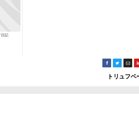
ソ日記
トリュフベ