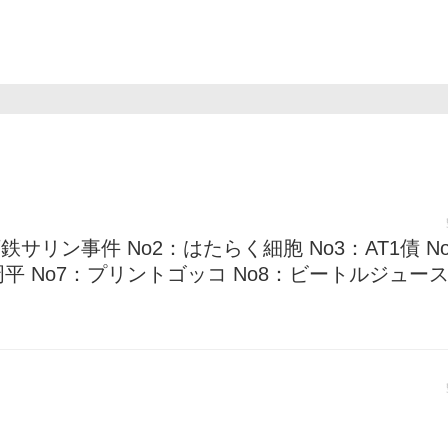
o1：地下鉄サリン事件 No2：はたらく細胞 No3：AT1債 
周平 No7：プリントゴッコ No8：ビートルジュース 