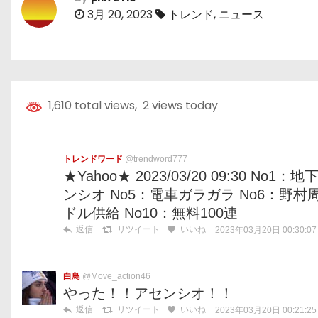
3月 20, 2023
トレンド
,
ニュース
1,610 total views, 2 views today
トレンドワード
@trendword777
★Yahoo★ 2023/03/20 09:30 N
ンシオ No5：電車ガラガラ No6：野村
ドル供給 No10：無料100連
返信
リツイート
いいね
2023年03月20日 00:30:07
白鳥
@Move_action46
やった！！アセンシオ！！
返信
リツイート
いいね
2023年03月20日 00:21:25