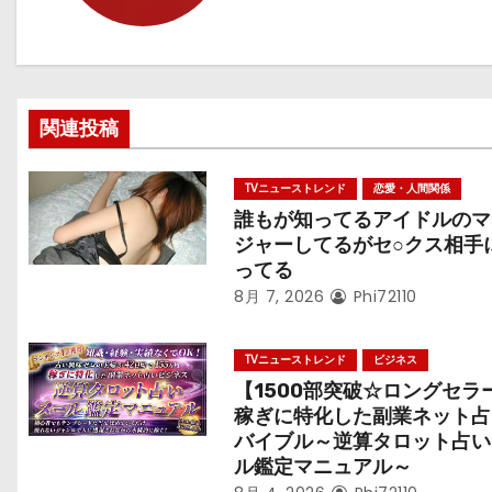
ー
シ
ョ
関連投稿
ン
TVニューストレンド
恋愛・人間関係
誰もが知ってるアイドルのマ
ジャーしてるがセ○クス相手
ってる
8月 7, 2026
Phi72110
TVニューストレンド
ビジネス
【1500部突破☆ロングセラ
稼ぎに特化した副業ネット占
バイブル～逆算タロット占い
ル鑑定マニュアル～