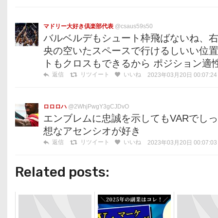
マドリー大好き倶楽部代表
@csaus59s50
バルベルデもシュート枠飛ばないね、
央の空いたスペースで行けるしいい位置
トもクロスもできるから ポジション適
返信
リツイート
いいね
2023年03月20日 00:07:24
ロロロハ
@2WhjPwgY3gCJDvO
エンブレムに忠誠を示してもVARでし
想なアセンシオが好き
返信
リツイート
いいね
2023年03月20日 00:07:03
Related posts: