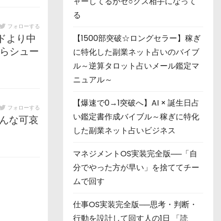
ャーしてるがセ○クス相手になって
る
フォローする
【1500部突破☆ロングセラー】稼ぎ
ドより中
たらシュー
に特化した副業ネット占いのバイブ
ル～逆算タロット占いメール鑑定マ
ニュアル～
【爆速で0→1突破へ】AI × 誕生日占
フォローする
い鑑定書作成バイブル～稼ぎに特化
そんな可哀
した副業ネット占いビジネス
マネジメントOS実装完全版──「自
分でやった方が早い」を捨ててチー
ムで回す
仕事OS実装完全版──思考・判断・
行動を設計して回す人の1日 「読