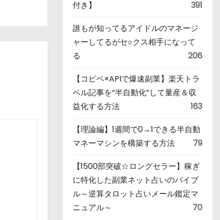
付き】
391
誰もが知ってるアイドルのマネージ
ャーしてるがセ○クス相手になって
る
206
【コピペ×APIで爆速副業】楽天トラ
ベル記事を“半自動化”して量産＆収
益化する方法
163
【理論編】1週間で0→1できる半自動
マネーマシンを構築する方法
79
【1500部突破☆ロングセラー】稼ぎ
に特化した副業ネット占いのバイブ
ル～逆算タロット占いメール鑑定マ
ニュアル～
70