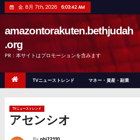
コ
金. 8月 7th, 2026
6:03:43 AM
ン
テ
amazontorakuten.bethjudah
ン
ツ
.org
へ
PR：本サイトはプロモーションを含みます
ス
キ
ッ
TVニューストレンド
マネー・資産・副業
プ
TVニューストレンド
アセンシオ
By
phi72110