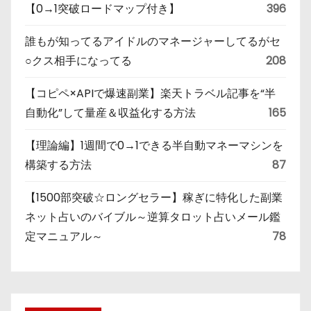
【0→1突破ロードマップ付き】
396
誰もが知ってるアイドルのマネージャーしてるがセ
○クス相手になってる
208
【コピペ×APIで爆速副業】楽天トラベル記事を“半
自動化”して量産＆収益化する方法
165
【理論編】1週間で0→1できる半自動マネーマシンを
構築する方法
87
【1500部突破☆ロングセラー】稼ぎに特化した副業
ネット占いのバイブル～逆算タロット占いメール鑑
定マニュアル～
78