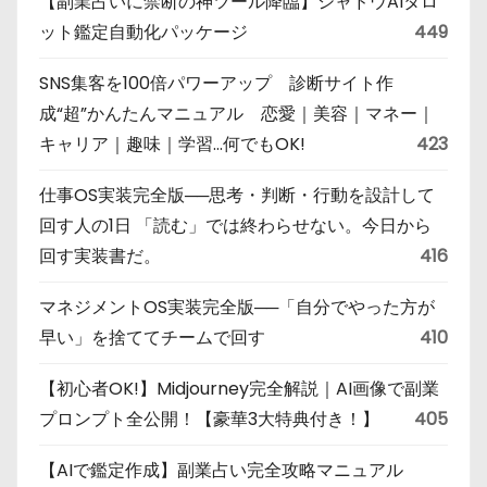
【副業占いに禁断の神ツール降臨】シャドウAIタロ
ット鑑定自動化パッケージ
449
SNS集客を100倍パワーアップ 診断サイト作
成“超”かんたんマニュアル 恋愛｜美容｜マネー｜
キャリア｜趣味｜学習…何でもOK!
423
仕事OS実装完全版──思考・判断・行動を設計して
回す人の1日 「読む」では終わらせない。今日から
回す実装書だ。
416
マネジメントOS実装完全版──「自分でやった方が
早い」を捨ててチームで回す
410
【初心者OK!】Midjourney完全解説｜AI画像で副業
プロンプト全公開！【豪華3大特典付き！】
405
【AIで鑑定作成】副業占い完全攻略マニュアル