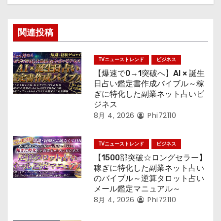
シ
ョ
関連投稿
ン
TVニューストレンド
ビジネス
【爆速で0→1突破へ】AI × 誕生
日占い鑑定書作成バイブル～稼
ぎに特化した副業ネット占いビ
ジネス
8月 4, 2026
Phi72110
TVニューストレンド
ビジネス
【1500部突破☆ロングセラー】
稼ぎに特化した副業ネット占い
のバイブル～逆算タロット占い
メール鑑定マニュアル～
8月 4, 2026
Phi72110