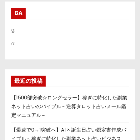
GA
g:
a:
最近の投稿
【1500部突破☆ロングセラー】稼ぎに特化した副業
ネット占いのバイブル～逆算タロット占いメール鑑
定マニュアル～
【爆速で0→1突破へ】AI × 誕生日占い鑑定書作成バ
イブル～稼ぎに特化した副業ネット占いビジネス