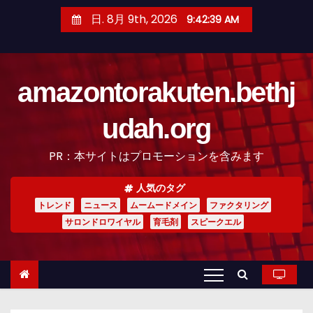
コ
日. 8月 9th, 2026
9:42:40 AM
ン
テ
ン
amazontorakuten.bethj
ツ
へ
udah.org
ス
キ
PR：本サイトはプロモーションを含みます
ッ
プ
人気のタグ
トレンド
ニュース
ムームードメイン
ファクタリング
サロンドロワイヤル
育毛剤
スピークエル