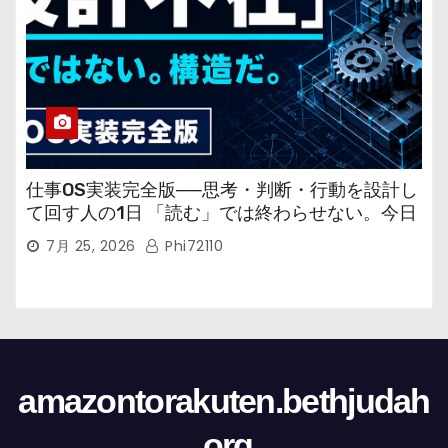
仕事OS実装完全版──思考・判断・行動を設計し
て回す人の1日 「読む」では終わらせない。今日
から回す実装書だ。
7月 25, 2026
Phi72110
amazontorakuten.bethjudah
.org