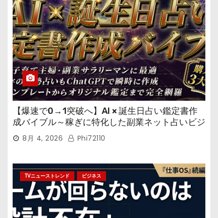
【爆速で0→1突破へ】AI × 誕生日占い鑑定書作
成バイブル～稼ぎに特化した副業ネット占いビジ
ネス
8月 4, 2026
Phi72110
TVニューストレンド
ビジネス