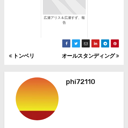
広瀬アリス＆広瀬すず、報
告
トンベリ
オールスタンディング
投
稿
ナ
phi72110
ビ
ゲ
ー