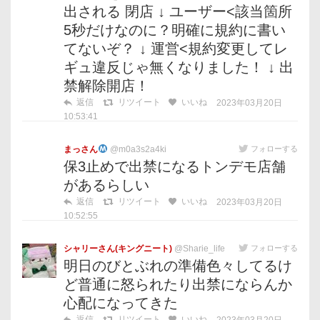
出される 閉店 ↓ ユーザー<該当箇所
5秒だけなのに？明確に規約に書い
てないぞ？ ↓ 運営<規約変更してレ
ギュ違反じゃ無くなりました！ ↓ 出
禁解除開店！
返信
リツイート
いいね
2023年03月20日
10:53:41
まっさん
@m0a3s2a4ki
フォローする
保3止めで出禁になるトンデモ店舗
があるらしい
返信
リツイート
いいね
2023年03月20日
10:52:55
シャリーさん(キングニート)
@Sharie_life
フォローする
明日のびとぶれの準備色々してるけ
ど普通に怒られたり出禁にならんか
心配になってきた
返信
リツイート
いいね
2023年03月20日