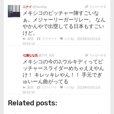
ニナイ
@hacofug
フォローする
メキシコのピッチャー陣すごいな
ぁ。メジャーリーガーリレー。 なん
やかんやで出塁してる日本もすごい
けど。
返信
リツイート
いいね
2023年03月21日
00:52:16
七瀬なな氏
@774_420
フォローする
メキシコの今のJ,ウルキディってピ
ッチャースライダーめちゃええやん
け！ キレッキレやん！！ 手元でぎ
ゅいーん曲がってる
返信
リツイート
いいね
2023年03月21日
00:52:16
Related posts: