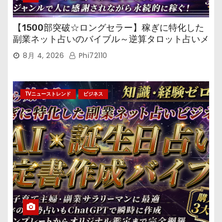
【1500部突破☆ロングセラー】稼ぎに特化した
副業ネット占いのバイブル～逆算タロット占いメ
ール鑑定マニュアル～
8月 4, 2026
Phi72110
TVニューストレンド
ビジネス