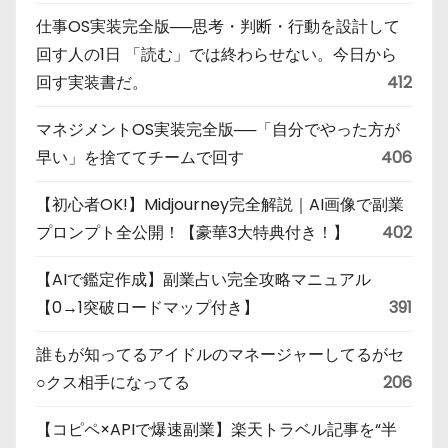
仕事OS実装完全版──思考・判断・行動を設計して
回す人の1日 「読む」では終わらせない。今日から
回す実装書だ。
412
マネジメントOS実装完全版──「自分でやった方が
早い」を捨ててチームで回す
406
【初心者OK!】Midjourney完全解説｜AI画像で副業
プロンプト全公開！【豪華3大特典付き！】
402
【AIで鑑定作成】副業占い完全攻略マニュアル
【0→1突破ロードマップ付き】
391
誰もが知ってるアイドルのマネージャーしてるがセ
○クス相手になってる
206
【コピペ×APIで爆速副業】楽天トラベル記事を“半