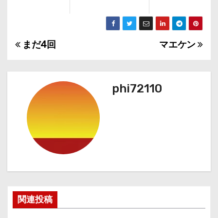
まだ4回
マエケン
投
稿
ナ
phi72110
ビ
ゲ
ー
シ
ョ
関連投稿
ン