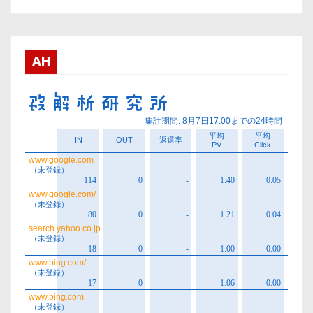
カ
イ
ブ
AH