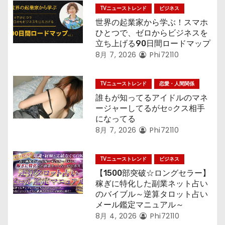
TVニューストレンド
ビジネス
世界の起業家から学ぶ！スマホ
ひとつで、ゼロからビジネスを
立ち上げる90日間ロードマップ
8月 7, 2026
Phi72110
TVニューストレンド
恋愛・人間関係
誰もが知ってるアイドルのマネ
ージャーしてるがセ○クス相手
になってる
8月 7, 2026
Phi72110
TVニューストレンド
ビジネス
【1500部突破☆ロングセラー】
稼ぎに特化した副業ネット占い
のバイブル～逆算タロット占い
メール鑑定マニュアル～
8月 4, 2026
Phi72110