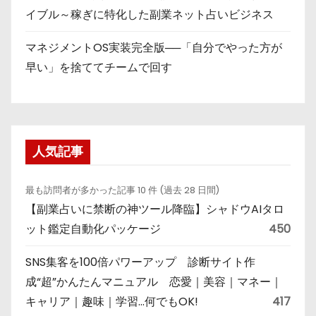
イブル～稼ぎに特化した副業ネット占いビジネス
マネジメントOS実装完全版──「自分でやった方が
早い」を捨ててチームで回す
人気記事
最も訪問者が多かった記事 10 件 (過去 28 日間)
【副業占いに禁断の神ツール降臨】シャドウAIタロ
ット鑑定自動化パッケージ
450
SNS集客を100倍パワーアップ 診断サイト作
成“超”かんたんマニュアル 恋愛｜美容｜マネー｜
キャリア｜趣味｜学習…何でもOK!
417