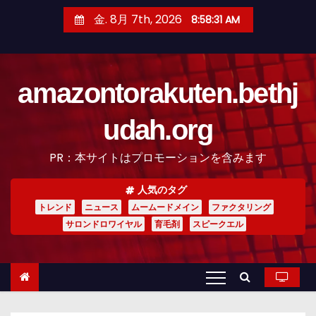
コ
金. 8月 7th, 2026
8:58:32 AM
ン
テ
ン
amazontorakuten.bethj
ツ
へ
udah.org
ス
キ
PR：本サイトはプロモーションを含みます
ッ
プ
人気のタグ
トレンド
ニュース
ムームードメイン
ファクタリング
サロンドロワイヤル
育毛剤
スピークエル