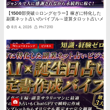
【1500部突破☆ロングセラー】稼ぎに特化した
副業ネット占いのバイブル～逆算タロット占いメ
ール鑑定マニュアル～
8月 4, 2026
Phi72110
TVニューストレンド
ビジネス