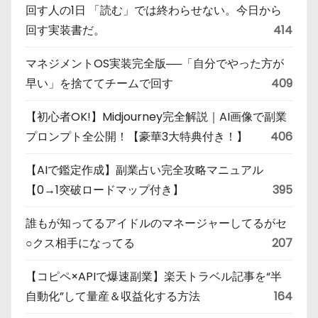
回す人の1日 「読む」では終わらせない。今日から
回す実装書だ。
414
マネジメントOS実装完全版──「自分でやった方が
早い」を捨ててチームで回す
409
【初心者OK!】Midjourney完全解説｜AI画像で副業
プロンプト全公開！【豪華3大特典付き！】
406
【AIで鑑定作成】副業占い完全攻略マニュアル
【0→1突破ロードマップ付き】
395
誰もが知ってるアイドルのマネージャーしてるがセ
○クス相手になってる
207
【コピペ×APIで爆速副業】楽天トラベル記事を“半
自動化”して量産＆収益化する方法
164