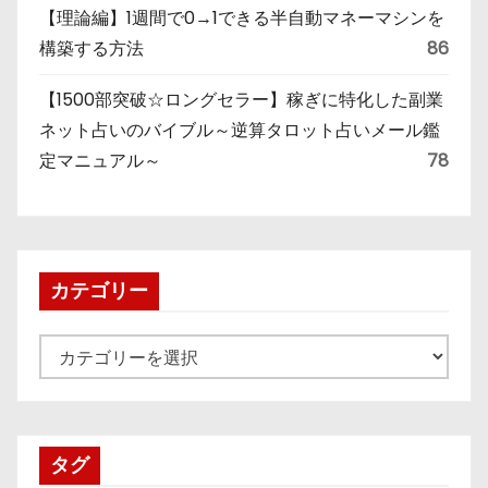
【理論編】1週間で0→1できる半自動マネーマシンを
構築する方法
86
【1500部突破☆ロングセラー】稼ぎに特化した副業
ネット占いのバイブル～逆算タロット占いメール鑑
定マニュアル～
78
カテゴリー
カ
テ
ゴ
リ
タグ
ー