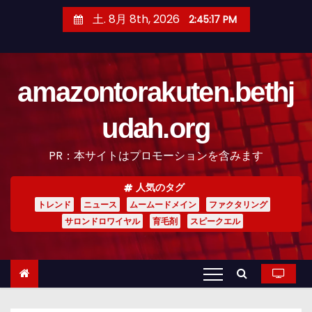
コ
土. 8月 8th, 2026
2:45:18 PM
ン
テ
ン
amazontorakuten.bethj
ツ
へ
udah.org
ス
キ
PR：本サイトはプロモーションを含みます
ッ
プ
人気のタグ
トレンド
ニュース
ムームードメイン
ファクタリング
サロンドロワイヤル
育毛剤
スピークエル