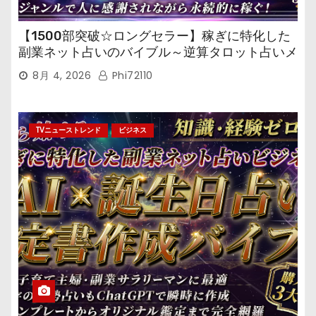
【1500部突破☆ロングセラー】稼ぎに特化した
副業ネット占いのバイブル～逆算タロット占いメ
ール鑑定マニュアル～
8月 4, 2026
Phi72110
TVニューストレンド
ビジネス