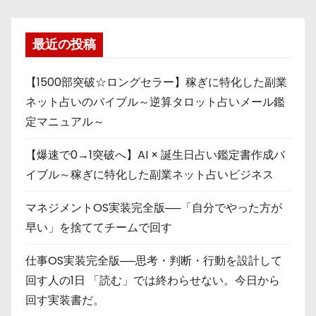
最近の投稿
【1500部突破☆ロングセラー】稼ぎに特化した副業
ネット占いのバイブル～逆算タロット占いメール鑑
定マニュアル～
【爆速で0→1突破へ】AI × 誕生日占い鑑定書作成バ
イブル～稼ぎに特化した副業ネット占いビジネス
マネジメントOS実装完全版──「自分でやった方が
早い」を捨ててチームで回す
仕事OS実装完全版──思考・判断・行動を設計して
回す人の1日 「読む」では終わらせない。今日から
回す実装書だ。