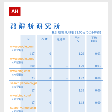
イ
ブ
AH