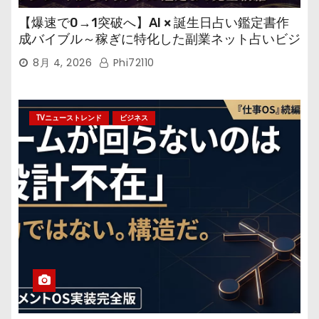
【爆速で0→1突破へ】AI × 誕生日占い鑑定書作
成バイブル～稼ぎに特化した副業ネット占いビジ
ネス
8月 4, 2026
Phi72110
TVニューストレンド
ビジネス