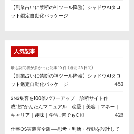
【副業占いに禁断の神ツール降臨】シャドウAIタロ
ット鑑定自動化パッケージ
人気記事
最も訪問者が多かった記事 10 件 (過去 28 日間)
【副業占いに禁断の神ツール降臨】シャドウAIタロ
ット鑑定自動化パッケージ
452
SNS集客を100倍パワーアップ 診断サイト作
成“超”かんたんマニュアル 恋愛｜美容｜マネー｜
キャリア｜趣味｜学習…何でもOK!
423
仕事OS実装完全版──思考・判断・行動を設計して