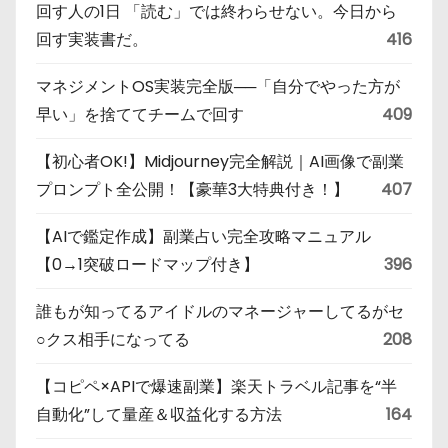
回す人の1日 「読む」では終わらせない。今日から
回す実装書だ。
416
マネジメントOS実装完全版──「自分でやった方が
早い」を捨ててチームで回す
409
【初心者OK!】Midjourney完全解説｜AI画像で副業
プロンプト全公開！【豪華3大特典付き！】
407
【AIで鑑定作成】副業占い完全攻略マニュアル
【0→1突破ロードマップ付き】
396
誰もが知ってるアイドルのマネージャーしてるがセ
○クス相手になってる
208
【コピペ×APIで爆速副業】楽天トラベル記事を“半
自動化”して量産＆収益化する方法
164