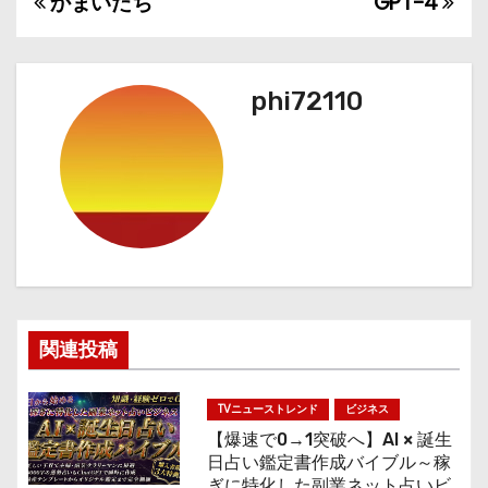
かまいたち
GPT-4
投
稿
ナ
phi72110
ビ
ゲ
ー
シ
ョ
関連投稿
ン
TVニューストレンド
ビジネス
【爆速で0→1突破へ】AI × 誕生
日占い鑑定書作成バイブル～稼
ぎに特化した副業ネット占いビ