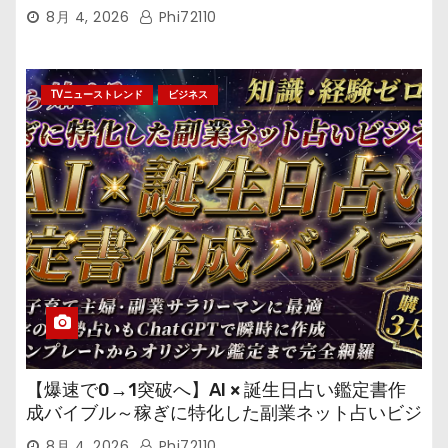
ール鑑定マニュアル～
8月 4, 2026
Phi72110
TVニューストレンド
ビジネス
【爆速で0→1突破へ】AI × 誕生日占い鑑定書作
成バイブル～稼ぎに特化した副業ネット占いビジ
ネス
8月 4, 2026
Phi72110