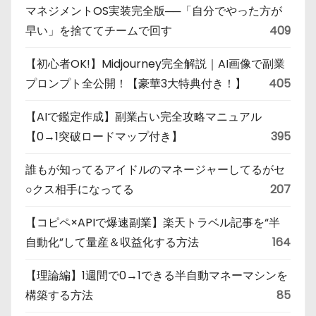
マネジメントOS実装完全版──「自分でやった方が
早い」を捨ててチームで回す
409
【初心者OK!】Midjourney完全解説｜AI画像で副業
プロンプト全公開！【豪華3大特典付き！】
405
【AIで鑑定作成】副業占い完全攻略マニュアル
【0→1突破ロードマップ付き】
395
誰もが知ってるアイドルのマネージャーしてるがセ
○クス相手になってる
207
【コピペ×APIで爆速副業】楽天トラベル記事を“半
自動化”して量産＆収益化する方法
164
【理論編】1週間で0→1できる半自動マネーマシンを
構築する方法
85