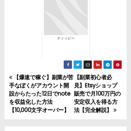
ティッピー
【爆速で稼ぐ】副業が苦
【副業初心者必
投
手なぼくがアカウント開
見】Etsyショップ
稿
設からたった12日でnote
販売で月100万円の
を収益化した方法
安定収入を得る方
ナ
【10,000文字オーバー】
法【完全解説】
ビ
ゲ