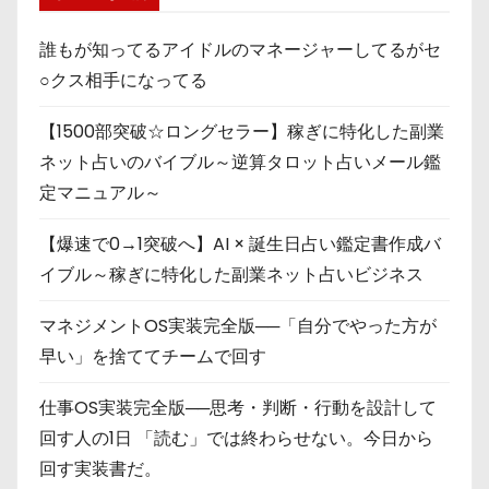
誰もが知ってるアイドルのマネージャーしてるがセ
○クス相手になってる
【1500部突破☆ロングセラー】稼ぎに特化した副業
ネット占いのバイブル～逆算タロット占いメール鑑
定マニュアル～
【爆速で0→1突破へ】AI × 誕生日占い鑑定書作成バ
イブル～稼ぎに特化した副業ネット占いビジネス
マネジメントOS実装完全版──「自分でやった方が
早い」を捨ててチームで回す
仕事OS実装完全版──思考・判断・行動を設計して
回す人の1日 「読む」では終わらせない。今日から
回す実装書だ。