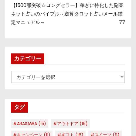
【1500部突破☆ロングセラー】稼ぎに特化した副業
ネット占いのバイブル～逆算タロット占いメール鑑
定マニュアル～
77
カテゴリー
カ
テ
ゴ
リ
タグ
ー
#ARASAWA
(15)
#アウトドア
(19)
#キャンペーン
(11)
#ギフト
(16)
#スイーツ
(9)