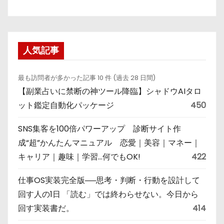
人気記事
最も訪問者が多かった記事 10 件 (過去 28 日間)
【副業占いに禁断の神ツール降臨】シャドウAIタロ
ット鑑定自動化パッケージ
450
SNS集客を100倍パワーアップ 診断サイト作
成“超”かんたんマニュアル 恋愛｜美容｜マネー｜
キャリア｜趣味｜学習…何でもOK!
422
仕事OS実装完全版──思考・判断・行動を設計して
回す人の1日 「読む」では終わらせない。今日から
回す実装書だ。
414