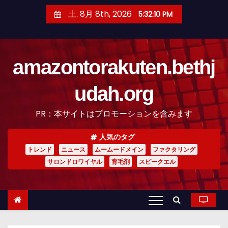
コ
土. 8月 8th, 2026
5:32:12 PM
ン
テ
ン
amazontorakuten.bethj
ツ
へ
udah.org
ス
キ
PR：本サイトはプロモーションを含みます
ッ
プ
人気のタグ
トレンド
ニュース
ムームードメイン
ファクタリング
サロンドロワイヤル
育毛剤
スピークエル