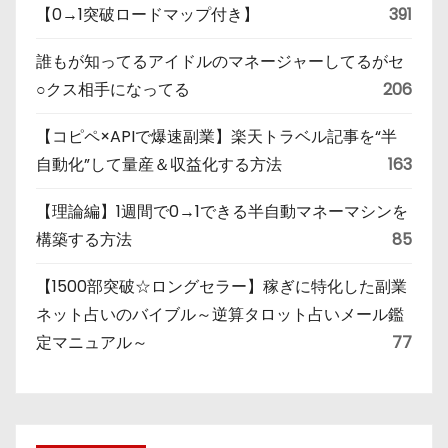
【0→1突破ロードマップ付き】
391
誰もが知ってるアイドルのマネージャーしてるがセ
○クス相手になってる
206
【コピペ×APIで爆速副業】楽天トラベル記事を“半
自動化”して量産＆収益化する方法
163
【理論編】1週間で0→1できる半自動マネーマシンを
構築する方法
85
【1500部突破☆ロングセラー】稼ぎに特化した副業
ネット占いのバイブル～逆算タロット占いメール鑑
定マニュアル～
77