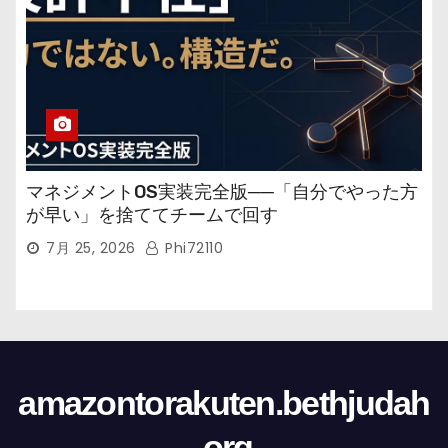
マネジメントOS実装完全版──「自分でやった方
が早い」を捨ててチームで回す
7月 25, 2026
Phi72110
amazontorakuten.bethjudah
.org