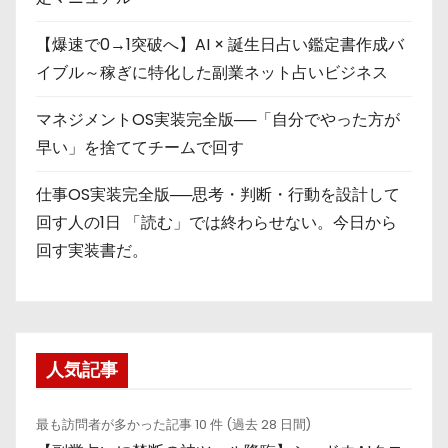
【爆速で0→1突破へ】AI × 誕生日占い鑑定書作成バ
イブル～稼ぎに特化した副業ネット占いビジネス
マネジメントOS実装完全版──「自分でやった方が
早い」を捨ててチームで回す
仕事OS実装完全版──思考・判断・行動を設計して
回す人の1日 「読む」では終わらせない。今日から
回す実装書だ。
人気記事
最も訪問者が多かった記事 10 件 (過去 28 日間)