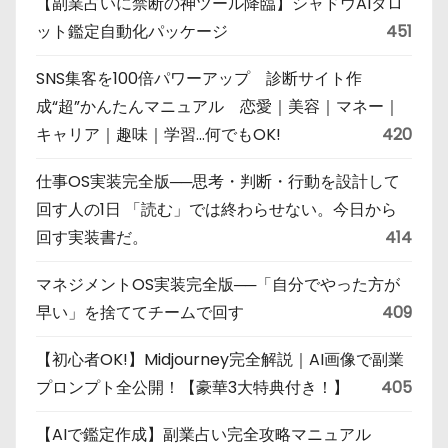
【副業占いに禁断の神ツール降臨】シャドウAIタロ
ット鑑定自動化パッケージ
451
SNS集客を100倍パワーアップ 診断サイト作
成“超”かんたんマニュアル 恋愛｜美容｜マネー｜
キャリア｜趣味｜学習…何でもOK!
420
仕事OS実装完全版──思考・判断・行動を設計して
回す人の1日 「読む」では終わらせない。今日から
回す実装書だ。
414
マネジメントOS実装完全版──「自分でやった方が
早い」を捨ててチームで回す
409
【初心者OK!】Midjourney完全解説｜AI画像で副業
プロンプト全公開！【豪華3大特典付き！】
405
【AIで鑑定作成】副業占い完全攻略マニュアル