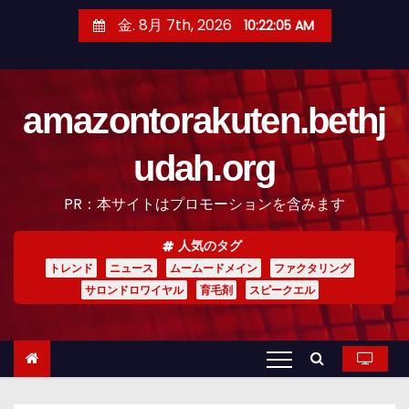
コ
金. 8月 7th, 2026
10:22:06 AM
ン
テ
ン
amazontorakuten.bethj
ツ
へ
udah.org
ス
キ
PR：本サイトはプロモーションを含みます
ッ
プ
人気のタグ
トレンド
ニュース
ムームードメイン
ファクタリング
サロンドロワイヤル
育毛剤
スピークエル