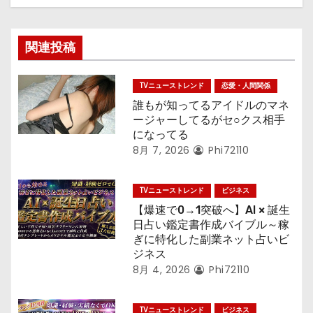
関連投稿
TVニューストレンド
恋愛・人間関係
誰もが知ってるアイドルのマネ
ージャーしてるがセ○クス相手
になってる
8月 7, 2026
Phi72110
TVニューストレンド
ビジネス
【爆速で0→1突破へ】AI × 誕生
日占い鑑定書作成バイブル～稼
ぎに特化した副業ネット占いビ
ジネス
8月 4, 2026
Phi72110
TVニューストレンド
ビジネス