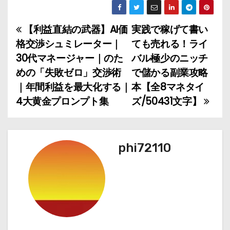
【利益直結の武器】AI価
実践で稼げて書い
投
格交渉シュミレーター｜
ても売れる！ライ
稿
30代マネージャー｜のた
バル極少のニッチ
めの「失敗ゼロ」交渉術
で儲かる副業攻略
ナ
｜年間利益を最大化する｜
本【全8マネタイ
ビ
4大黄金プロンプト集
ズ/50431文字】
ゲ
ー
phi72110
シ
ョ
ン