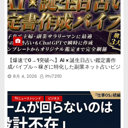
【爆速で0→1突破へ】AI × 誕生日占い鑑定書作
成バイブル～稼ぎに特化した副業ネット占いビジ
ネス
8月 4, 2026
Phi72110
TVニューストレンド
ビジネス