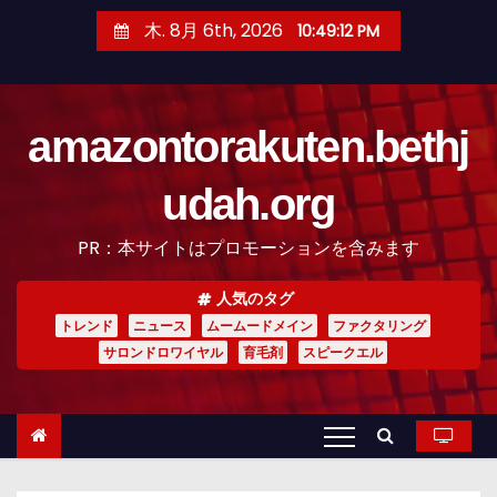
コ
木. 8月 6th, 2026
10:49:13 PM
ン
テ
ン
amazontorakuten.bethj
ツ
へ
udah.org
ス
キ
PR：本サイトはプロモーションを含みます
ッ
プ
人気のタグ
トレンド
ニュース
ムームードメイン
ファクタリング
サロンドロワイヤル
育毛剤
スピークエル