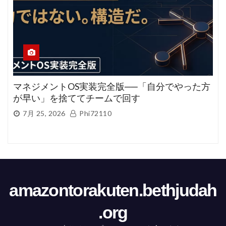
マネジメントOS実装完全版──「自分でやった方
が早い」を捨ててチームで回す
7月 25, 2026
Phi72110
amazontorakuten.bethjudah
.org