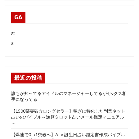
GA
g:
a:
最近の投稿
誰もが知ってるアイドルのマネージャーしてるがセ○クス相
手になってる
【1500部突破☆ロングセラー】稼ぎに特化した副業ネット
占いのバイブル～逆算タロット占いメール鑑定マニュアル
～
【爆速で0→1突破へ】AI × 誕生日占い鑑定書作成バイブル