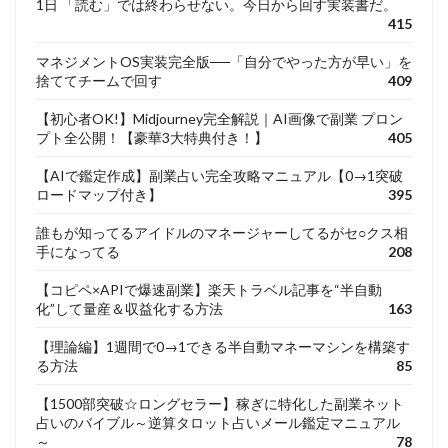
1日 「読む」では終わらせない。今日から回す実装書だ。
415
マネジメントOS実装完全版──「自分でやった方が早い」を
捨ててチームで回す
409
【初心者OK!】Midjourney完全解説｜AI画像で副業 プロン
プト全公開！【豪華3大特典付き！】
405
【AIで鑑定作成】副業占い完全攻略マニュアル【0→1突破
ロードマップ付き】
395
誰もが知ってるアイドルのマネージャーしてるがセ○クス相
手になってる
208
【コピペ×APIで爆速副業】楽天トラベル記事を“半自動
化”して量産＆収益化する方法
163
【理論編】1週間で0→1できる半自動マネーマシンを構築す
る方法
85
【1500部突破☆ロングセラー】稼ぎに特化した副業ネット
占いのバイブル～逆算タロット占いメール鑑定マニュアル
～
78