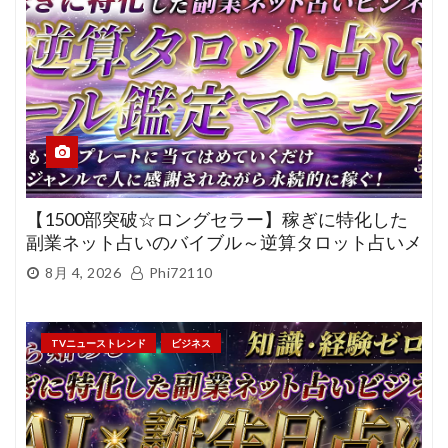
【1500部突破☆ロングセラー】稼ぎに特化した
副業ネット占いのバイブル～逆算タロット占いメ
ール鑑定マニュアル～
8月 4, 2026
Phi72110
TVニューストレンド
ビジネス