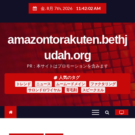
コ
ン
金. 8月 7th, 2026
11:42:03 AM
テ
ン
ツ
へ
amazontorakuten.bethj
ス
キ
ッ
udah.org
プ
PR：本サイトはプロモーションを含みます
人気のタグ
トレンド
ニュース
ムームードメイン
ファクタリング
サロンドロワイヤル
育毛剤
スピークエル