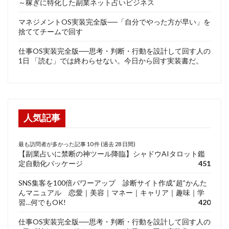
～稼ぎに特化した副業ネット占いビジネス
マネジメントOS実装完全版──「自分でやった方が早い」を
捨ててチームで回す
仕事OS実装完全版──思考・判断・行動を設計して回す人の
1日 「読む」では終わらせない。今日から回す実装書だ。
人気記事
最も訪問者が多かった記事 10 件 (過去 28 日間)
【副業占いに禁断の神ツール降臨】シャドウAIタロット鑑
定自動化パッケージ
451
SNS集客を100倍パワーアップ 診断サイト作成“超”かんた
んマニュアル 恋愛｜美容｜マネー｜キャリア｜趣味｜学
習…何でもOK!
420
仕事OS実装完全版──思考・判断・行動を設計して回す人の