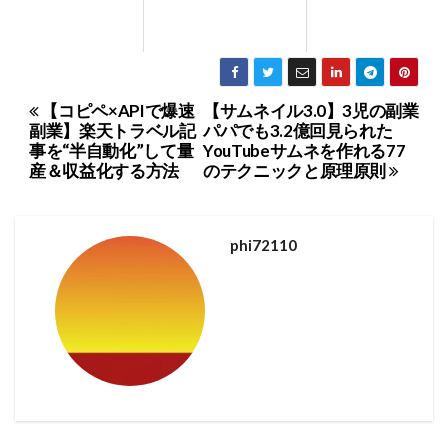
【コピペ×APIで爆速
【サムネイル3.0】3児の副業
投
副業】楽天トラベル記
パパでも3.2億回見られた
稿
事を“半自動化”して量
YouTubeサムネを作れる77
産＆収益化する方法
のテクニックと原理原則
ナ
ビ
ゲ
phi72110
ー
シ
ョ
ン