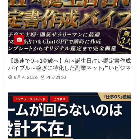
【爆速で0→1突破へ】AI × 誕生日占い鑑定書作成
バイブル～稼ぎに特化した副業ネット占いビジネ
ス
8月 4, 2026
Phi72110
TVニューストレンド
ビジネス