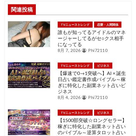
関連投稿
TVニューストレンド
恋愛・人間関係
誰もが知ってるアイドルのマネ
ージャーしてるがセ○クス相手
になってる
8月 7, 2026
Phi72110
TVニューストレンド
ビジネス
【爆速で0→1突破へ】AI × 誕生
日占い鑑定書作成バイブル～稼
ぎに特化した副業ネット占いビ
ジネス
8月 4, 2026
Phi72110
TVニューストレンド
ビジネス
【1500部突破☆ロングセラー】
稼ぎに特化した副業ネット占い
のバイブル～逆算タロット占い