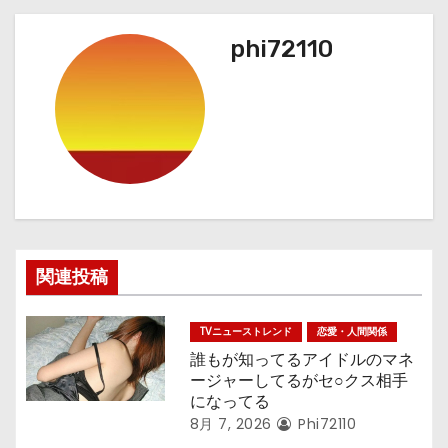
ビ
ゲ
phi72110
ー
シ
ョ
ン
関連投稿
TVニューストレンド
恋愛・人間関係
誰もが知ってるアイドルのマネ
ージャーしてるがセ○クス相手
になってる
8月 7, 2026
Phi72110