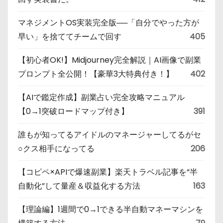
マネジメントOS実装完全版──「自分でやった方が
早い」を捨ててチームで回す
405
【初心者OK!】Midjourney完全解説｜AI画像で副業
プロンプト全公開！【豪華3大特典付き！】
402
【AIで鑑定作成】副業占い完全攻略マニュアル
【0→1突破ロードマップ付き】
391
誰もが知ってるアイドルのマネージャーしてるがセ
○クス相手になってる
206
【コピペ×APIで爆速副業】楽天トラベル記事を“半
自動化”して量産＆収益化する方法
163
【理論編】1週間で0→1できる半自動マネーマシンを