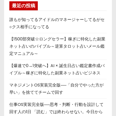
最近の投稿
誰もが知ってるアイドルのマネージャーしてるがセ
○クス相手になってる
【1500部突破☆ロングセラー】稼ぎに特化した副業
ネット占いのバイブル～逆算タロット占いメール鑑
定マニュアル～
【爆速で0→1突破へ】AI × 誕生日占い鑑定書作成バ
イブル～稼ぎに特化した副業ネット占いビジネス
マネジメントOS実装完全版──「自分でやった方が
早い」を捨ててチームで回す
仕事OS実装完全版──思考・判断・行動を設計して
回す人の1日 「読む」では終わらせない。今日から