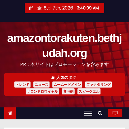
コ
金. 8月 7th, 2026
3:40:10 AM
ン
テ
ン
amazontorakuten.bethj
ツ
へ
udah.org
ス
キ
PR：本サイトはプロモーションを含みます
ッ
プ
人気のタグ
トレンド
ニュース
ムームードメイン
ファクタリング
サロンドロワイヤル
育毛剤
スピークエル