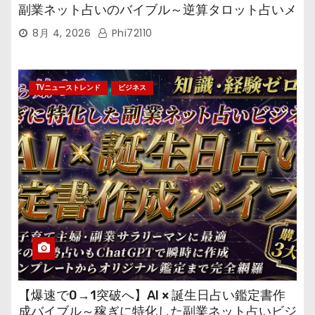
副業ネット占いのバイブル～逆算タロット占いメ
ール鑑定マニュアル～
8月 4, 2026
Phi72110
TVニューストレンド
ビジネス
【爆速で0→1突破へ】AI × 誕生日占い鑑定書作
成バイブル～稼ぎに特化した副業ネット占いビジ