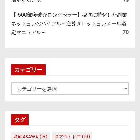
構築する方法
79
【1500部突破☆ロングセラー】稼ぎに特化した副業
ネット占いのバイブル～逆算タロット占いメール鑑
定マニュアル～
70
カテゴリー
カ
テ
ゴ
リ
タグ
ー
#ARASAWA
(15)
#アウトドア
(19)