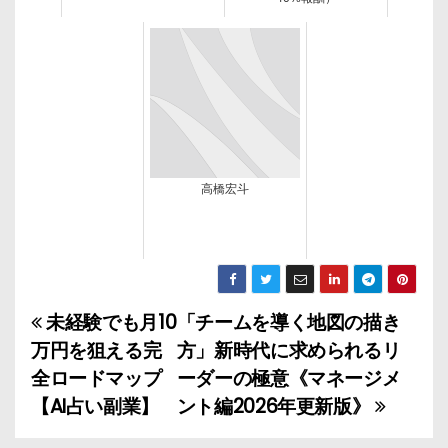
高橋宏斗
未経験でも月10
「チームを導く地図の描き
投
万円を狙える完
方」新時代に求められるリ
稿
全ロードマップ
ーダーの極意《マネージメ
【AI占い副業】
ント編2026年更新版》
ナ