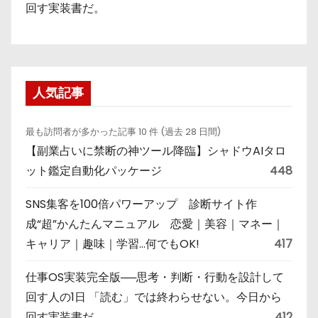
回す実装書だ。
人気記事
最も訪問者が多かった記事 10 件 (過去 28 日間)
【副業占いに禁断の神ツール降臨】シャドウAIタロ
ット鑑定自動化パッケージ
448
SNS集客を100倍パワーアップ 診断サイト作
成“超”かんたんマニュアル 恋愛｜美容｜マネー｜
キャリア｜趣味｜学習…何でもOK!
417
仕事OS実装完全版──思考・判断・行動を設計して
回す人の1日 「読む」では終わらせない。今日から
回す実装書だ。
412