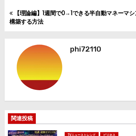
【理論編】1週間で0→1できる半自動マネーマシ
投
構築する方法
稿
ナ
phi72110
ビ
ゲ
ー
シ
ョ
ン
関連投稿
TVニューストレンド
ビジネス