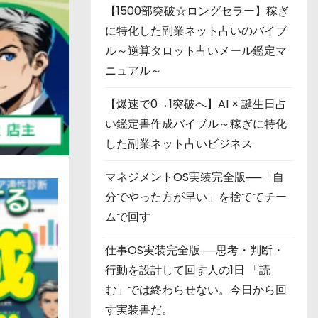
【1500部突破☆ロングセラー】稼ぎ
に特化した副業ネット占いのバイブ
ル～逆算タロット占いメール鑑定マ
ニュアル～
【爆速で0→1突破へ】AI × 誕生日占
い鑑定書作成バイブル～稼ぎに特化
した副業ネット占いビジネス
マネジメントOS実装完全版──「自
分でやった方が早い」を捨ててチー
ムで回す
仕事OS実装完全版──思考・判断・
行動を設計して回す人の1日 「読
む」では終わらせない。今日から回
す実装書だ。