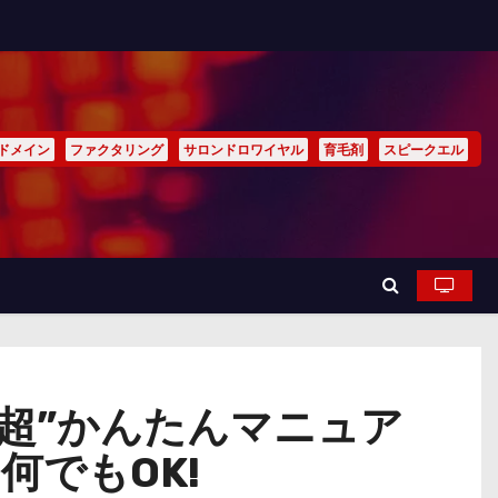
ドメイン
ファクタリング
サロンドロワイヤル
育毛剤
スピークエル
“超”かんたんマニュア
でもOK!