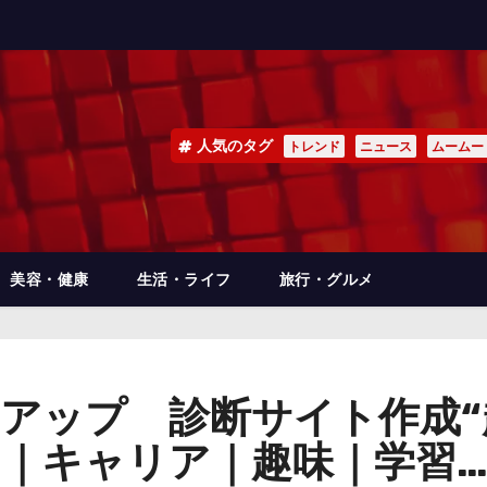
人気のタグ
トレンド
ニュース
ムームー
美容・健康
生活・ライフ
旅行・グルメ
ワーアップ 診断サイト作成
｜キャリア｜趣味｜学習…何