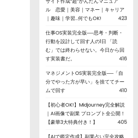
サイト作成“超”かんたんマニュア
ル 恋愛｜美容｜マネー｜キャリア
｜趣味｜学習…何でもOK!
423
仕事OS実装完全版──思考・判断・
行動を設計して回す人の1日 「読
む」では終わらせない。今日から回
す実装書だ。
416
マネジメントOS実装完全版──「自
分でやった方が早い」を捨ててチー
ムで回す
410
【初心者OK!】Midjourney完全解説
｜AI画像で副業 プロンプト全公開！
【豪華3大特典付き！】
405
【AIで鑑定作成】副業占い完全攻略