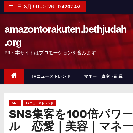
コ
日. 8月 9th, 2026
9:42:39 AM
ン
テ
amazontorakuten.bethjudah
ン
ツ
.org
へ
PR：本サイトはプロモーションを含みます
ス
キ
ッ
TVニューストレンド
マネー・資産・副業
プ
SNS
TVニューストレンド
SNS集客を100倍パ
ル 恋愛｜美容｜マネー