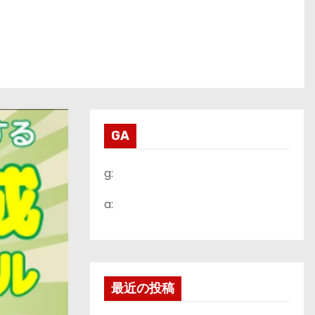
GA
g:
a:
最近の投稿