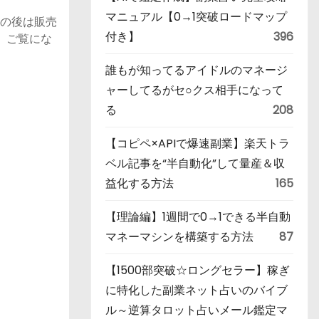
マニュアル【0→1突破ロードマップ
その後は販売
付き】
396
す。ご覧にな
誰もが知ってるアイドルのマネージ
ャーしてるがセ○クス相手になって
る
208
【コピペ×APIで爆速副業】楽天トラ
ベル記事を“半自動化”して量産＆収
益化する方法
165
【理論編】1週間で0→1できる半自動
マネーマシンを構築する方法
87
【1500部突破☆ロングセラー】稼ぎ
に特化した副業ネット占いのバイブ
ル～逆算タロット占いメール鑑定マ