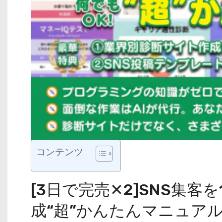
コンテンツ
[3日で完売✕2]SNS集
成“超”かんたんマニュア