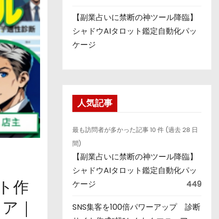
【副業占いに禁断の神ツール降臨】
シャドウAIタロット鑑定自動化パッ
ケージ
人気記事
最も訪問者が多かった記事 10 件 (過去 28 日
間)
【副業占いに禁断の神ツール降臨】
シャドウAIタロット鑑定自動化パッ
イト作
ケージ
449
リア｜
SNS集客を100倍パワーアップ 診断