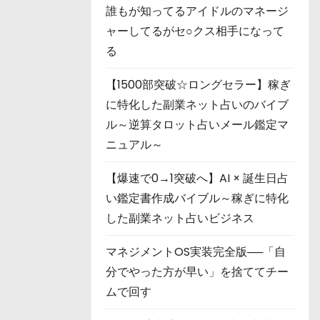
誰もが知ってるアイドルのマネージ
ャーしてるがセ○クス相手になって
る
【1500部突破☆ロングセラー】稼ぎ
に特化した副業ネット占いのバイブ
ル～逆算タロット占いメール鑑定マ
ニュアル～
【爆速で0→1突破へ】AI × 誕生日占
い鑑定書作成バイブル～稼ぎに特化
した副業ネット占いビジネス
マネジメントOS実装完全版──「自
分でやった方が早い」を捨ててチー
ムで回す