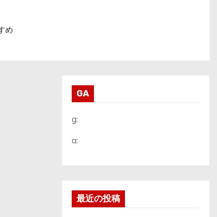
すめ
GA
g:
a:
最近の投稿