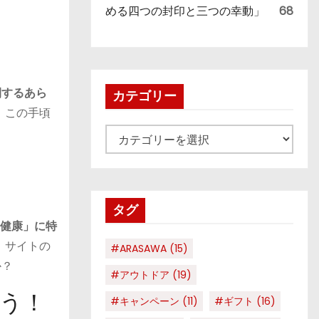
める四つの封印と三つの幸動」
68
開するあら
カテゴリー
。この手頃
カ
テ
ゴ
リ
タグ
ー
健康」に特
、サイトの
#ARASAWA
(15)
か？
#アウトドア
(19)
う！
#キャンペーン
(11)
#ギフト
(16)