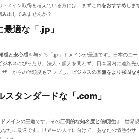
のドメイン取得を考えている方には、まず
これをおすすめ
しま
踏み出してみませんか？
最適な「.jp」
頼感と安心感
を与える「.jp」ドメインが最適です。日本のユ
ビジネス
にぴったり。法人・個人を問わず、日本国内に連絡先
ーザーからの信頼度もアップし、
ビジネスの基盤をより強固な
ルスタンダードな「.com」
る
ドメインの王道
です。その
圧倒的な知名度と信頼性
は、世界
あなたに最適です。世界中の人々に向けて、あなたの情熱やサ
しょう。