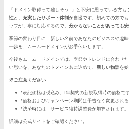
「ドメイン取得って難しそう…」と不安に思っている方も
性
と、
充実したサポート体制
が自慢です。初めての方でも
ッフが丁寧に対応するので、
分からないことがあっても安
季節の変わり目に、新しい名前であなたのビジネスや趣味
一歩
を、ムームードメインがお手伝いします。
今後もムームードメインでは、季節やトレンドに合わせた
い思いを、あなたのドメイン名に込めて、
新しい物語
を始
※ご注意ください
*表記価格は税込み、1年契約の新規取得時の価格で
*価格およびキャンペーン期間は予告なく変更され
*決済時には、サービス維持調整費が加算されます。
詳細は公式サイトをご確認ください。