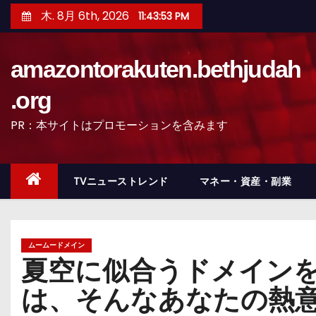
コ
木. 8月 6th, 2026
11:43:54 PM
ン
テ
amazontorakuten.bethjudah
ン
ツ
.org
へ
PR：本サイトはプロモーションを含みます
ス
キ
ッ
TVニューストレンド
マネー・資産・副業
プ
ムームードメイン
夏空に似合うドメインを
は、そんなあなたの熱