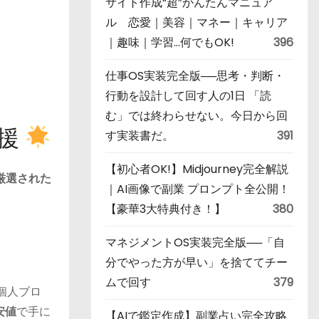
サイト作成“超”かんたんマニュア
ル 恋愛｜美容｜マネー｜キャリア
｜趣味｜学習…何でもOK!
396
仕事OS実装完全版──思考・判断・
行動を設計して回す人の1日 「読
む」では終わらせない。今日から回
応援
す実装書だ。
391
【初心者OK!】Midjourney完全解説
厳選された
｜AI画像で副業 プロンプト全公開！
【豪華3大特典付き！】
380
マネジメントOS実装完全版──「自
分でやった方が早い」を捨ててチー
ムで回す
379
個人ブロ
安値
で手に
【AIで鑑定作成】副業占い完全攻略