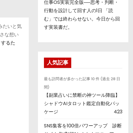
仕事OS実装完全版──思考・判断・
行動を設計して回す人の1日 「読
む」では終わらせない。今日から回
みたいと気
す実装書だ。
さな想い
トするた
人気記事
最も訪問者が多かった記事 10 件 (過去 28 日
間)
【副業占いに禁断の神ツール降臨】
シャドウAIタロット鑑定自動化パッ
ケージ
423
SNS集客を100倍パワーアップ 診断