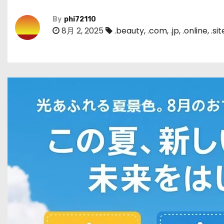
By
phi72110
8月 2, 2025
.beauty
,
.com
,
.jp
,
.online
,
.sit