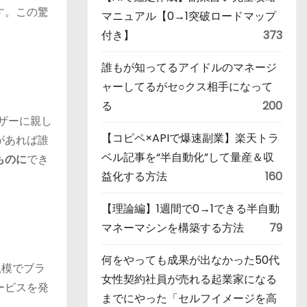
す。この驚
マニュアル【0→1突破ロードマップ
付き】
373
誰もが知ってるアイドルのマネージ
ャーしてるがセ○クス相手になって
る
200
ーザーに親し
【コピペ×APIで爆速副業】楽天トラ
があれば誰
ベル記事を“半自動化”して量産＆収
ものに
でき
益化する方法
160
【理論編】1週間で0→1できる半自動
マネーマシンを構築する方法
79
何をやっても成果が出なかった50代
規模でブラ
女性契約社員が売れる起業家になる
ービスを発
までにやった「セルフイメージを高