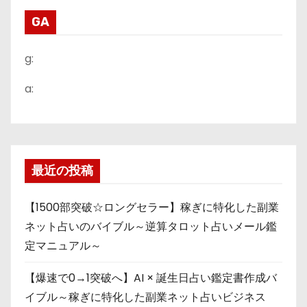
GA
g:
a:
最近の投稿
【1500部突破☆ロングセラー】稼ぎに特化した副業
ネット占いのバイブル～逆算タロット占いメール鑑
定マニュアル～
【爆速で0→1突破へ】AI × 誕生日占い鑑定書作成バ
イブル～稼ぎに特化した副業ネット占いビジネス