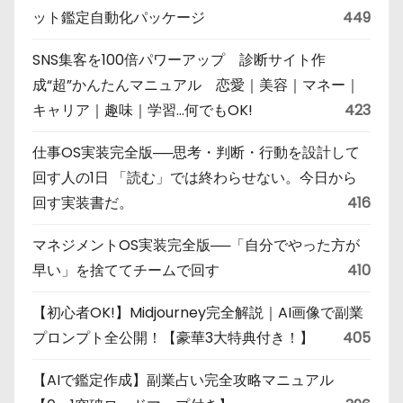
ット鑑定自動化パッケージ
449
SNS集客を100倍パワーアップ 診断サイト作
成“超”かんたんマニュアル 恋愛｜美容｜マネー｜
キャリア｜趣味｜学習…何でもOK!
423
仕事OS実装完全版──思考・判断・行動を設計して
回す人の1日 「読む」では終わらせない。今日から
回す実装書だ。
416
マネジメントOS実装完全版──「自分でやった方が
早い」を捨ててチームで回す
410
【初心者OK!】Midjourney完全解説｜AI画像で副業
プロンプト全公開！【豪華3大特典付き！】
405
【AIで鑑定作成】副業占い完全攻略マニュアル