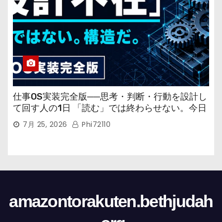
仕事OS実装完全版──思考・判断・行動を設計し
て回す人の1日 「読む」では終わらせない。今日
から回す実装書だ。
7月 25, 2026
Phi72110
amazontorakuten.bethjudah