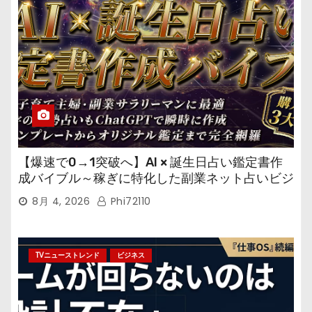
【爆速で0→1突破へ】AI × 誕生日占い鑑定書作
成バイブル～稼ぎに特化した副業ネット占いビジ
ネス
8月 4, 2026
Phi72110
TVニューストレンド
ビジネス