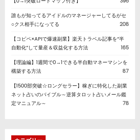
【0→1突破ロードマップ付き】
396
誰もが知ってるアイドルのマネージャーしてるがセ
○クス相手になってる
208
【コピペ×APIで爆速副業】楽天トラベル記事を“半
自動化”して量産＆収益化する方法
165
【理論編】1週間で0→1できる半自動マネーマシンを
構築する方法
87
【1500部突破☆ロングセラー】稼ぎに特化した副業
ネット占いのバイブル～逆算タロット占いメール鑑
定マニュアル～
78