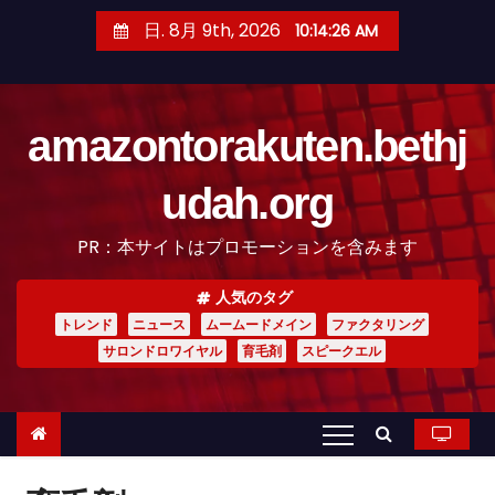
コ
日. 8月 9th, 2026
10:14:27 AM
ン
テ
ン
amazontorakuten.bethj
ツ
へ
udah.org
ス
キ
PR：本サイトはプロモーションを含みます
ッ
プ
人気のタグ
トレンド
ニュース
ムームードメイン
ファクタリング
サロンドロワイヤル
育毛剤
スピークエル