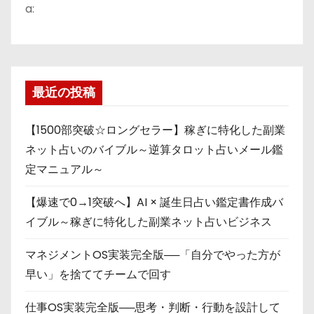
a:
最近の投稿
【1500部突破☆ロングセラー】稼ぎに特化した副業
ネット占いのバイブル～逆算タロット占いメール鑑
定マニュアル～
【爆速で0→1突破へ】AI × 誕生日占い鑑定書作成バ
イブル～稼ぎに特化した副業ネット占いビジネス
マネジメントOS実装完全版──「自分でやった方が
早い」を捨ててチームで回す
仕事OS実装完全版──思考・判断・行動を設計して