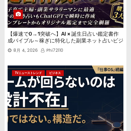
【爆速で0→1突破へ】AI × 誕生日占い鑑定書作
成バイブル～稼ぎに特化した副業ネット占いビジ
ネス
8月 4, 2026
Phi72110
TVニューストレンド
ビジネス