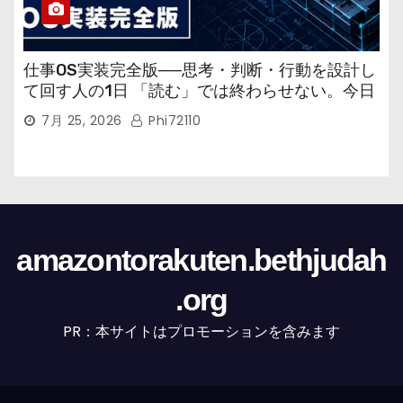
仕事OS実装完全版──思考・判断・行動を設計し
て回す人の1日 「読む」では終わらせない。今日
から回す実装書だ。
7月 25, 2026
Phi72110
amazontorakuten.bethjudah
.org
PR：本サイトはプロモーションを含みます