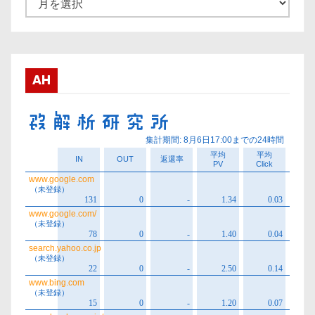
ー
カ
イ
ブ
AH