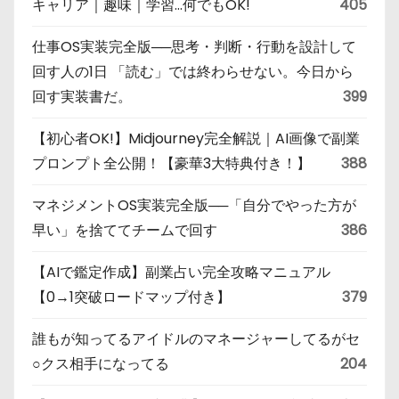
キャリア｜趣味｜学習…何でもOK!
405
仕事OS実装完全版──思考・判断・行動を設計して
回す人の1日 「読む」では終わらせない。今日から
回す実装書だ。
399
【初心者OK!】Midjourney完全解説｜AI画像で副業
プロンプト全公開！【豪華3大特典付き！】
388
マネジメントOS実装完全版──「自分でやった方が
早い」を捨ててチームで回す
386
【AIで鑑定作成】副業占い完全攻略マニュアル
【0→1突破ロードマップ付き】
379
誰もが知ってるアイドルのマネージャーしてるがセ
○クス相手になってる
204