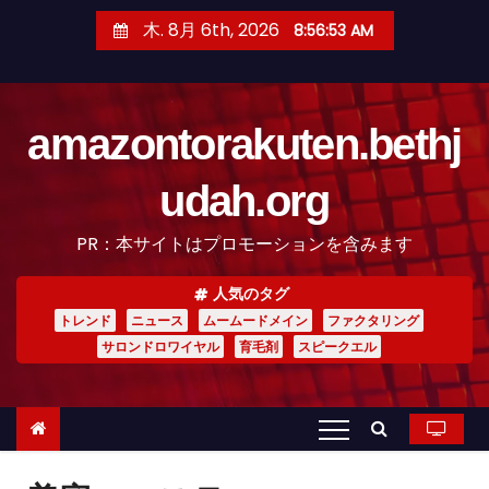
コ
木. 8月 6th, 2026
8:56:54 AM
ン
テ
ン
amazontorakuten.bethj
ツ
へ
udah.org
ス
キ
PR：本サイトはプロモーションを含みます
ッ
プ
人気のタグ
トレンド
ニュース
ムームードメイン
ファクタリング
サロンドロワイヤル
育毛剤
スピークエル