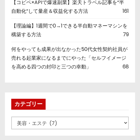
【コピペ×APIで爆速副業】楽天トラベル記事を“半
自動化”して量産＆収益化する方法
161
【理論編】1週間で0→1できる半自動マネーマシンを
構築する方法
79
何をやっても成果が出なかった50代女性契約社員が
売れる起業家になるまでにやった「セルフイメージ
を高める四つの封印と三つの幸動」
68
カテゴリー
カ
テ
ゴ