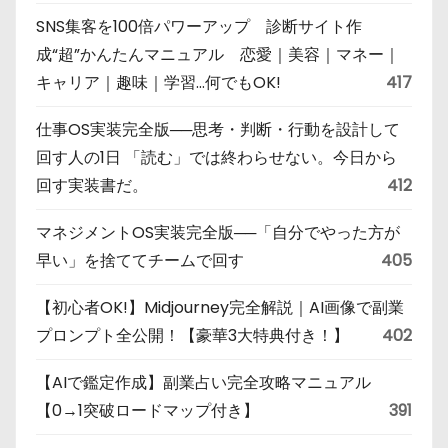
SNS集客を100倍パワーアップ 診断サイト作
成“超”かんたんマニュアル 恋愛｜美容｜マネー｜
キャリア｜趣味｜学習…何でもOK!
417
仕事OS実装完全版──思考・判断・行動を設計して
回す人の1日 「読む」では終わらせない。今日から
回す実装書だ。
412
マネジメントOS実装完全版──「自分でやった方が
早い」を捨ててチームで回す
405
【初心者OK!】Midjourney完全解説｜AI画像で副業
プロンプト全公開！【豪華3大特典付き！】
402
【AIで鑑定作成】副業占い完全攻略マニュアル
【0→1突破ロードマップ付き】
391