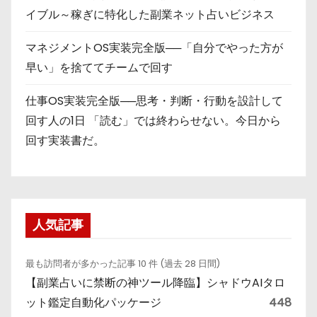
イブル～稼ぎに特化した副業ネット占いビジネス
マネジメントOS実装完全版──「自分でやった方が
早い」を捨ててチームで回す
仕事OS実装完全版──思考・判断・行動を設計して
回す人の1日 「読む」では終わらせない。今日から
回す実装書だ。
人気記事
最も訪問者が多かった記事 10 件 (過去 28 日間)
【副業占いに禁断の神ツール降臨】シャドウAIタロ
ット鑑定自動化パッケージ
448