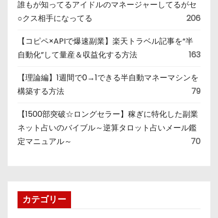
誰もが知ってるアイドルのマネージャーしてるがセ
○クス相手になってる
206
【コピペ×APIで爆速副業】楽天トラベル記事を“半
自動化”して量産＆収益化する方法
163
【理論編】1週間で0→1できる半自動マネーマシンを
構築する方法
79
【1500部突破☆ロングセラー】稼ぎに特化した副業
ネット占いのバイブル～逆算タロット占いメール鑑
定マニュアル～
70
カテゴリー