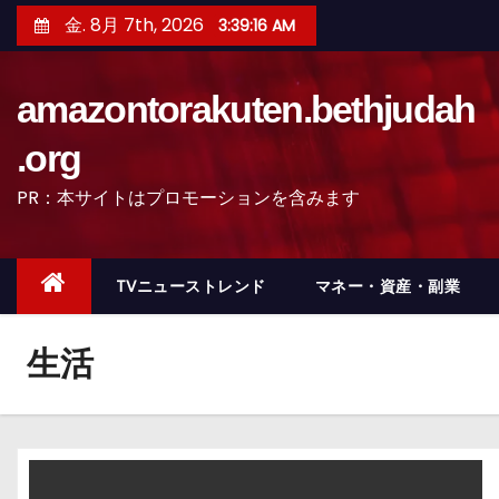
コ
金. 8月 7th, 2026
3:39:17 AM
ン
テ
amazontorakuten.bethjudah
ン
ツ
.org
へ
PR：本サイトはプロモーションを含みます
ス
キ
ッ
TVニューストレンド
マネー・資産・副業
プ
生活