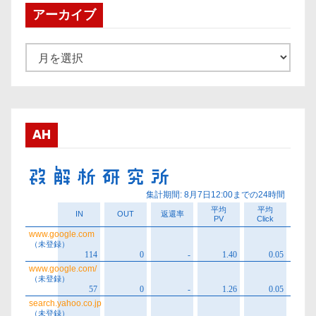
アーカイブ
ア
ー
カ
イ
ブ
AH