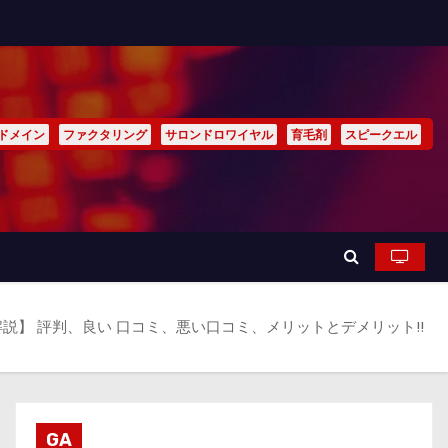
ドメイン
ファクタリング
サロンドロワイヤル
育毛剤
スピークエル
説】 評判、良い 口コミ、悪い口コミ、メリットとデメリット!!
GA