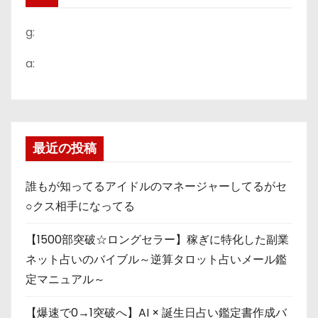
g:
a:
最近の投稿
誰もが知ってるアイドルのマネージャーしてるがセ
○クス相手になってる
【1500部突破☆ロングセラー】稼ぎに特化した副業
ネット占いのバイブル～逆算タロット占いメール鑑
定マニュアル～
【爆速で0→1突破へ】AI × 誕生日占い鑑定書作成バ