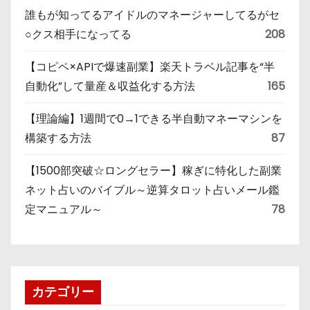
誰もが知ってるアイドルのマネージャーしてるがセ
○クス相手になってる
208
【コピペ×APIで爆速副業】楽天トラベル記事を“半
自動化”して量産＆収益化する方法
165
【理論編】1週間で0→1できる半自動マネーマシンを
構築する方法
87
【1500部突破☆ロングセラー】稼ぎに特化した副業
ネット占いのバイブル～逆算タロット占いメール鑑
定マニュアル～
78
カテゴリー