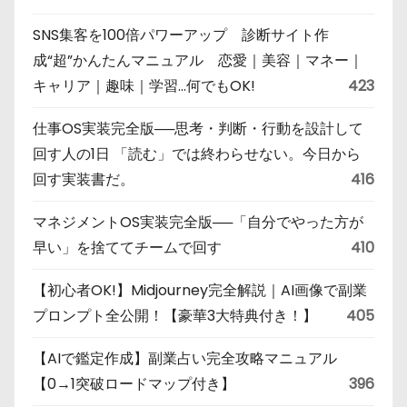
SNS集客を100倍パワーアップ 診断サイト作
成“超”かんたんマニュアル 恋愛｜美容｜マネー｜
キャリア｜趣味｜学習…何でもOK!
423
仕事OS実装完全版──思考・判断・行動を設計して
回す人の1日 「読む」では終わらせない。今日から
回す実装書だ。
416
マネジメントOS実装完全版──「自分でやった方が
早い」を捨ててチームで回す
410
【初心者OK!】Midjourney完全解説｜AI画像で副業
プロンプト全公開！【豪華3大特典付き！】
405
【AIで鑑定作成】副業占い完全攻略マニュアル
【0→1突破ロードマップ付き】
396