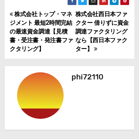
株式会社トップ・マネ
株式会社西日本ファ
投
ジメント 最短2時間完結
クター 借りずに資金
稿
の最速資金調達【見積
調達ファクタリング
書・受注書・発注書ファ
なら【西日本ファク
ナ
クタリング】
ター】
ビ
ゲ
phi72110
ー
シ
ョ
ン