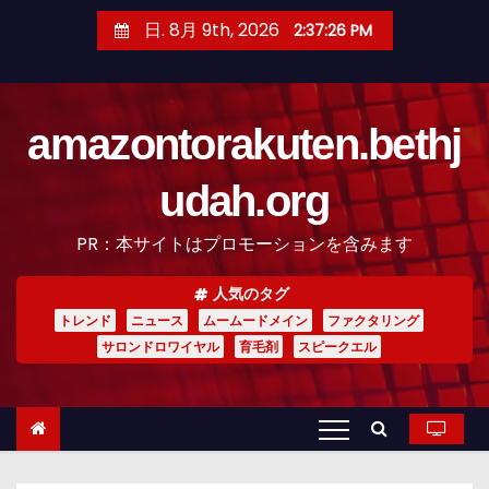
コ
日. 8月 9th, 2026
2:37:27 PM
ン
テ
ン
amazontorakuten.bethj
ツ
へ
udah.org
ス
キ
PR：本サイトはプロモーションを含みます
ッ
プ
人気のタグ
トレンド
ニュース
ムームードメイン
ファクタリング
サロンドロワイヤル
育毛剤
スピークエル