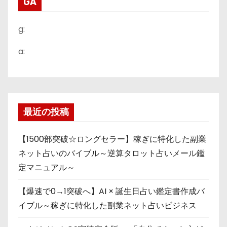
GA
g:
a:
最近の投稿
【1500部突破☆ロングセラー】稼ぎに特化した副業
ネット占いのバイブル～逆算タロット占いメール鑑
定マニュアル～
【爆速で0→1突破へ】AI × 誕生日占い鑑定書作成バ
イブル～稼ぎに特化した副業ネット占いビジネス