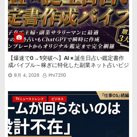
【爆速で0→1突破へ】AI × 誕生日占い鑑定書作
成バイブル～稼ぎに特化した副業ネット占いビジ
ネス
8月 4, 2026
Phi72110
TVニューストレンド
ビジネス