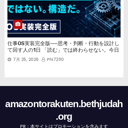
仕事OS実装完全版──思考・判断・行動を設計し
て回す人の1日 「読む」では終わらせない。今日
から回す実装書だ。
7月 25, 2026
Phi72110
amazontorakuten.bethjudah
.org
PR：本サイトはプロモーションを含みます