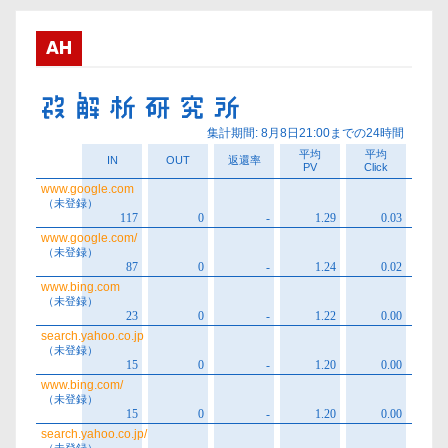
イ
ブ
AH