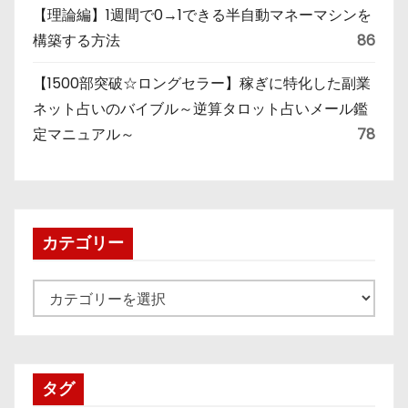
【理論編】1週間で0→1できる半自動マネーマシンを
構築する方法
86
【1500部突破☆ロングセラー】稼ぎに特化した副業
ネット占いのバイブル～逆算タロット占いメール鑑
定マニュアル～
78
カテゴリー
カ
テ
ゴ
リ
タグ
ー