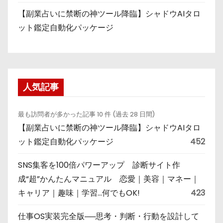
【副業占いに禁断の神ツール降臨】シャドウAIタロ
ット鑑定自動化パッケージ
人気記事
最も訪問者が多かった記事 10 件 (過去 28 日間)
【副業占いに禁断の神ツール降臨】シャドウAIタロ
ット鑑定自動化パッケージ
452
SNS集客を100倍パワーアップ 診断サイト作
成“超”かんたんマニュアル 恋愛｜美容｜マネー｜
キャリア｜趣味｜学習…何でもOK!
423
仕事OS実装完全版──思考・判断・行動を設計して