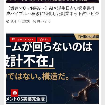
【爆速で0→1突破へ】AI × 誕生日占い鑑定書作
成バイブル～稼ぎに特化した副業ネット占いビジ
ネス
8月 4, 2026
Phi72110
TVニューストレンド
ビジネス