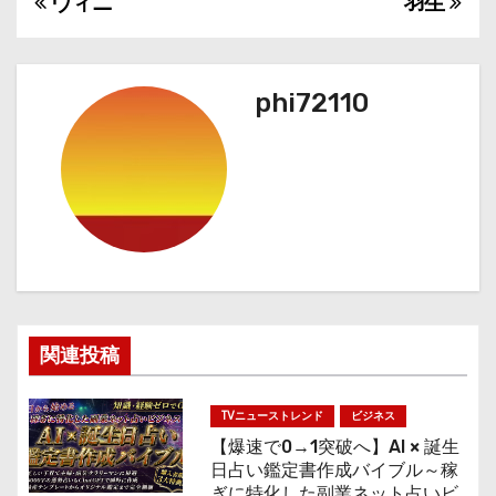
ヴィニ
羽生
投
稿
ナ
phi72110
ビ
ゲ
ー
シ
ョ
関連投稿
ン
TVニューストレンド
ビジネス
【爆速で0→1突破へ】AI × 誕生
日占い鑑定書作成バイブル～稼
ぎに特化した副業ネット占いビ