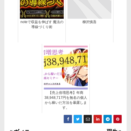
noteで収益を伸ばす 魔法の
柳沢慎吾
導線づくり術
【売上倍増思考】年商
38,948,717円を無名の個人
から稼いだ方法を暴露しま
す。