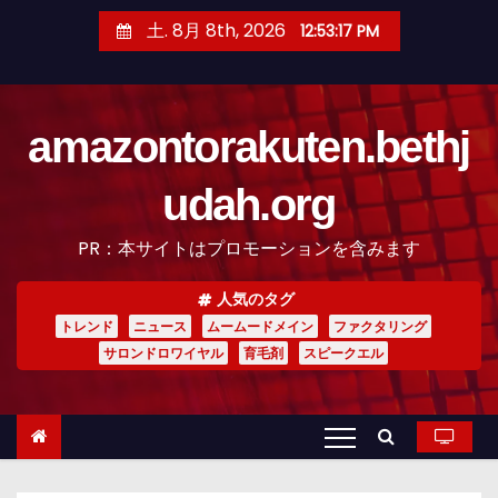
コ
土. 8月 8th, 2026
12:53:18 PM
ン
テ
ン
amazontorakuten.bethj
ツ
へ
udah.org
ス
キ
PR：本サイトはプロモーションを含みます
ッ
プ
人気のタグ
トレンド
ニュース
ムームードメイン
ファクタリング
サロンドロワイヤル
育毛剤
スピークエル