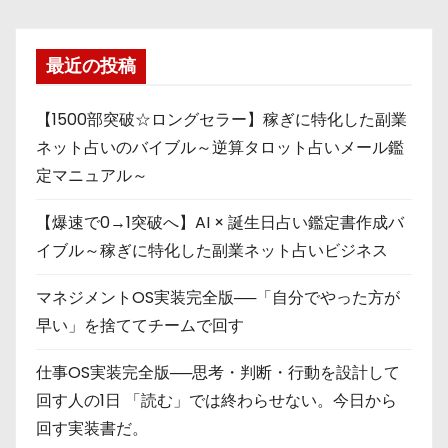
最近の投稿
【1500部突破☆ロングセラー】稼ぎに特化した副業
ネット占いのバイブル～逆算タロット占いメール鑑
定マニュアル～
【爆速で0→1突破へ】AI × 誕生日占い鑑定書作成バ
イブル～稼ぎに特化した副業ネット占いビジネス
マネジメントOS実装完全版──「自分でやった方が
早い」を捨ててチームで回す
仕事OS実装完全版──思考・判断・行動を設計して
回す人の1日 「読む」では終わらせない。今日から
回す実装書だ。