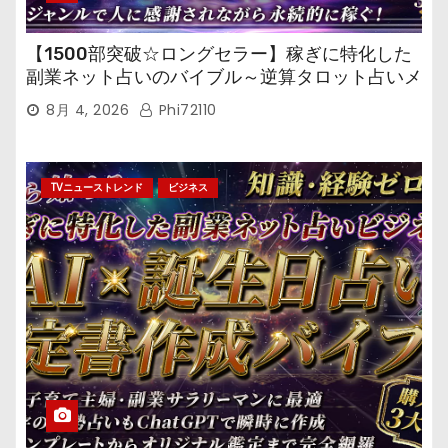
【1500部突破☆ロングセラー】稼ぎに特化した
副業ネット占いのバイブル～逆算タロット占いメ
ール鑑定マニュアル～
8月 4, 2026
Phi72110
TVニューストレンド
ビジネス