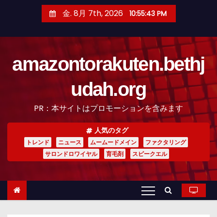
コ
金. 8月 7th, 2026
10:55:44 PM
ン
テ
ン
amazontorakuten.bethj
ツ
へ
udah.org
ス
キ
PR：本サイトはプロモーションを含みます
ッ
プ
人気のタグ
トレンド
ニュース
ムームードメイン
ファクタリング
サロンドロワイヤル
育毛剤
スピークエル