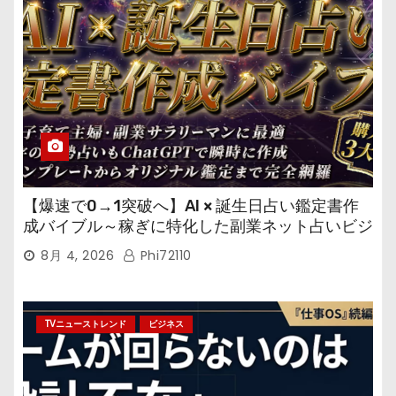
【爆速で0→1突破へ】AI × 誕生日占い鑑定書作
成バイブル～稼ぎに特化した副業ネット占いビジ
ネス
8月 4, 2026
Phi72110
TVニューストレンド
ビジネス