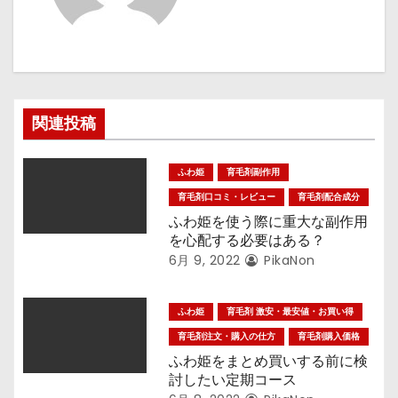
ー
シ
ョ
ン
関連投稿
ふわ姫
育毛剤副作用
育毛剤口コミ・レビュー
育毛剤配合成分
ふわ姫を使う際に重大な副作用
を心配する必要はある？
6月 9, 2022
PikaNon
ふわ姫
育毛剤 激安・最安値・お買い得
育毛剤注文・購入の仕方
育毛剤購入価格
ふわ姫をまとめ買いする前に検
討したい定期コース