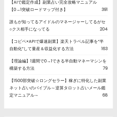
【AIで鑑定作成】副業占い完全攻略マニュアル
【0→1突破ロードマップ付き】
391
誰もが知ってるアイドルのマネージャーしてるがセ
○クス相手になってる
204
【コピペ×APIで爆速副業】楽天トラベル記事を“半
自動化”して量産＆収益化する方法
163
【理論編】1週間で0→1できる半自動マネーマシンを
構築する方法
79
【1500部突破☆ロングセラー】稼ぎに特化した副業
ネット占いのバイブル～逆算タロット占いメール鑑
定マニュアル～
68