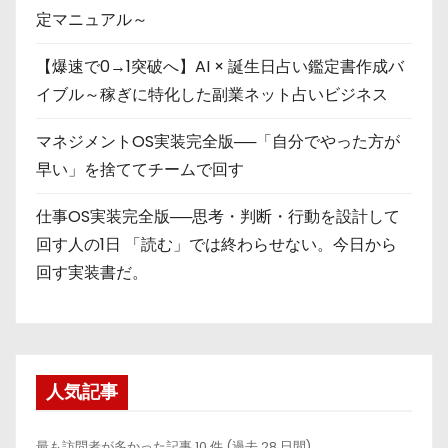
定マニュアル～
【爆速で0→1突破へ】AI × 誕生日占い鑑定書作成バ
イブル～稼ぎに特化した副業ネット占いビジネス
マネジメントOS実装完全版──「自分でやった方が
早い」を捨ててチームで回す
仕事OS実装完全版──思考・判断・行動を設計して
回す人の1日 「読む」では終わらせない。今日から
回す実装書だ。
人気記事
最も訪問者が多かった記事 10 件 (過去 28 日間)