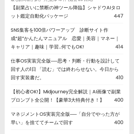
【副業占いに禁断の神ツール降臨】シャドウAIタロ
ット鑑定自動化パッケージ
447
SNS集客を100倍パワーアップ 診断サイト作
成“超”かんたんマニュアル 恋愛｜美容｜マネー｜
キャリア｜趣味｜学習…何でもOK!
414
仕事OS実装完全版──思考・判断・行動を設計して
回す人の1日 「読む」では終わらせない。今日から
回す実装書だ。
410
【初心者OK!】Midjourney完全解説｜AI画像で副業
プロンプト全公開！【豪華3大特典付き！】
400
マネジメントOS実装完全版──「自分でやった方が
早い」を捨ててチームで回す
400