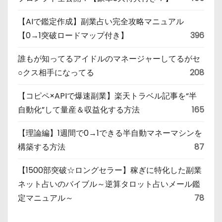
【AIで鑑定作成】副業占い完全攻略マニュアル
【0→1突破ロードマップ付き】
396
誰もが知ってるアイドルのマネージャーしてるがセ
○クス相手になってる
208
【コピペ×APIで爆速副業】楽天トラベル記事を“半
自動化”して量産＆収益化する方法
165
【理論編】1週間で0→1できる半自動マネーマシンを
構築する方法
87
【1500部突破☆ロングセラー】稼ぎに特化した副業
ネット占いのバイブル～逆算タロット占いメール鑑
定マニュアル～
78