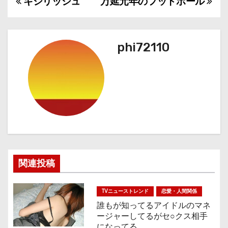
キシリッシュ
万延元年のフットボール
投
稿
ナ
phi72110
ビ
ゲ
ー
シ
ョ
関連投稿
ン
TVニューストレンド
恋愛・人間関係
誰もが知ってるアイドルのマネ
ージャーしてるがセ○クス相手
になってる