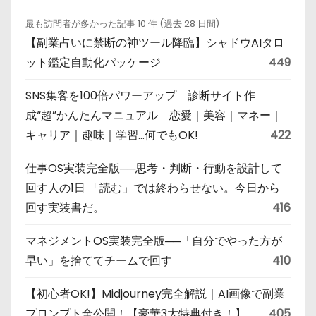
最も訪問者が多かった記事 10 件 (過去 28 日間)
【副業占いに禁断の神ツール降臨】シャドウAIタロ
ット鑑定自動化パッケージ
449
SNS集客を100倍パワーアップ 診断サイト作
成“超”かんたんマニュアル 恋愛｜美容｜マネー｜
キャリア｜趣味｜学習…何でもOK!
422
仕事OS実装完全版──思考・判断・行動を設計して
回す人の1日 「読む」では終わらせない。今日から
回す実装書だ。
416
マネジメントOS実装完全版──「自分でやった方が
早い」を捨ててチームで回す
410
【初心者OK!】Midjourney完全解説｜AI画像で副業
プロンプト全公開！【豪華3大特典付き！】
405