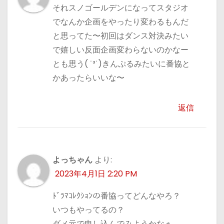
それスノゴールデンになってスタジオ
でなんか企画をやったり変わるもんだ
と思ってた〜初回はダンス対決みたい
で嬉しい反面企画変わらないのかなー
とも思う( ˙³˙)きんぷるみたいに番協と
かあったらいいな〜
返信
よっちゃん
より:
2023年4月1日 2:20 PM
ﾄﾞﾗﾏｺﾚｸｼｮﾝの番協ってどんなやろ？
いつもやってるの？
ダメ元で申し込んでみようかなぁ…