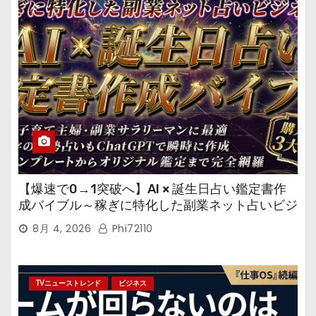
【爆速で0→1突破へ】AI × 誕生日占い鑑定書作
成バイブル～稼ぎに特化した副業ネット占いビジ
ネス
8月 4, 2026
Phi72110
TVニューストレンド
ビジネス