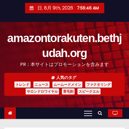
コ
日. 8月 9th, 2026
7:56:47 AM
ン
テ
ン
amazontorakuten.bethj
ツ
へ
udah.org
ス
キ
PR：本サイトはプロモーションを含みます
ッ
プ
人気のタグ
トレンド
ニュース
ムームードメイン
ファクタリング
サロンドロワイヤル
育毛剤
スピークエル