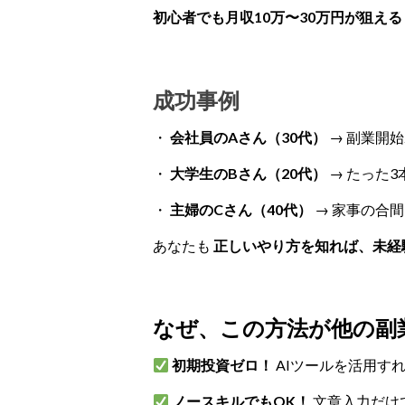
初心者でも月収10万〜30万円が狙える
成功事例
・
会社員のAさん（30代）
→ 副業開始
・
大学生のBさん（20代）
→ たった
・
主婦のCさん（40代）
→ 家事の合
あなたも
正しいやり方を知れば、未経
なぜ、この方法が他の副
初期投資ゼロ！
AIツールを活用す
ノースキルでもOK！
文章入力だけ