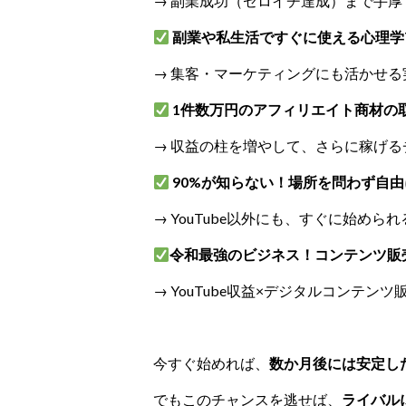
→ 副業成功（ゼロイチ達成）まで手厚
副業や私生活ですぐに使える心理学
→ 集客・マーケティングにも活かせ
1件数万円のアフィリエイト商材の
→ 収益の柱を増やして、さらに稼げる
90%が知らない！場所を問わず自
→ YouTube以外にも、すぐに始め
令和最強のビジネス！コンテンツ販
→ YouTube収益×デジタルコンテン
今すぐ始めれば、
数か月後には安定し
でもこのチャンスを逃せば、
ライバル