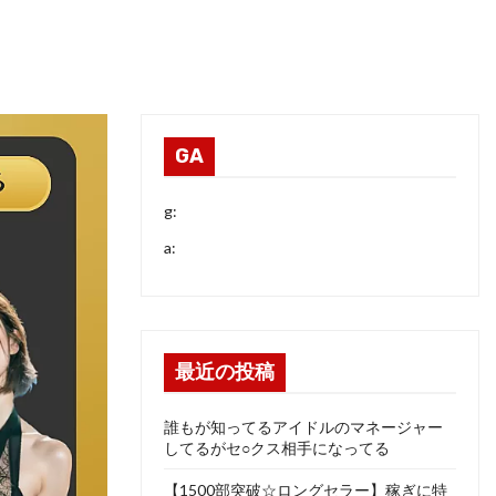
GA
g:
a:
最近の投稿
誰もが知ってるアイドルのマネージャー
してるがセ○クス相手になってる
【1500部突破☆ロングセラー】稼ぎに特