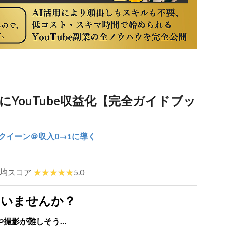
にYouTube収益化【完全ガイドブッ
業クイーン＠収入0→1に導く
均スコア
5.0
いませんか？
や撮影が難しそう…