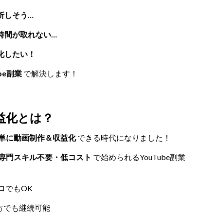
折しそう…
時間が取れない…
化したい！
be副業
で解決します！
収益化とは？
単に動画制作＆収益化
できる時代になりました！
専門スキル不要・低コスト
で始められるYouTube副業
ロでもOK
方でも継続可能