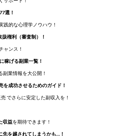
くサポート！
77選！
る実践的な心理学ノウハウ！
取扱権利（審査制）！
チャンス！
由に稼げる副業一覧！
られる副業情報を大公開！
売を成功させるためのガイド！
ツ販売 でさらに安定した副収入を！
た収益
を期待できます！
に先を越されてしまうかも…！