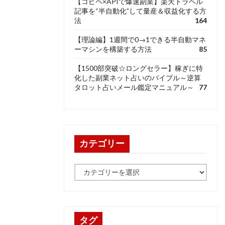
【コピペ×APIで爆速副業】楽天トラベル
記事を“半自動化”して量産＆収益化する方
法
164
【理論編】1週間で0→1できる半自動マネ
ーマシンを構築する方法
85
【1500部突破☆ロングセラー】稼ぎに特
化した副業ネット占いのバイブル～逆算
タロット占いメール鑑定マニュアル～
77
カテゴリー
カ
テ
ゴ
リ
ー
タグ