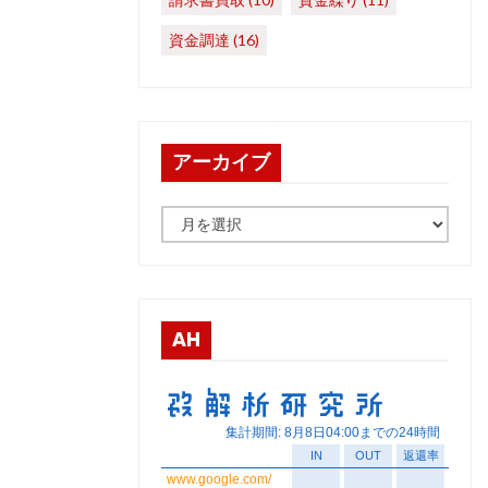
資金調達
(16)
アーカイブ
ア
ー
カ
イ
ブ
AH