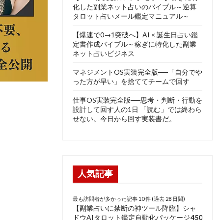
化した副業ネット占いのバイブル～逆算
タロット占いメール鑑定マニュアル～
【爆速で0→1突破へ】AI × 誕生日占い鑑
定書作成バイブル～稼ぎに特化した副業
ネット占いビジネス
マネジメントOS実装完全版──「自分でや
った方が早い」を捨ててチームで回す
仕事OS実装完全版──思考・判断・行動を
設計して回す人の1日 「読む」では終わら
せない。今日から回す実装書だ。
人気記事
最も訪問者が多かった記事 10 件 (過去 28 日間)
【副業占いに禁断の神ツール降臨】シャ
ドウAIタロット鑑定自動化パッケージ
450