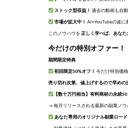
ストック型収益！
過去の動画も自動
市場が拡大中！
AI×YouTubeの
このノウハウを
正しく学べば、あなた
今だけの特別オファー！
期間限定特典
初回限定50%オフ！
今だけ特別価
売り切れ次第、値上げするので早めの
【数十万円相当】有料商材の永続5
→ 毎月リリースされる最新の副業ノ
あなた専用のオリジナル副業ロード