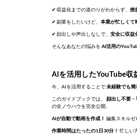
✔ 収益化までの道のりがわからず、
挫
✔ 副業をしたいけど、
本業が忙しくて
✔ 顔出しや声出しなしで、
安全に収益
そんなあなたの悩みを
AI活用のYouTu
AIを活用したYouTube
今、AIを活用することで
未経験でも簡
このガイドブックでは、
顔出し不要・
の全ノウハウを完全公開。
AIが自動で動画を作成！
編集スキルゼ
作業時間はたったの1日30分！
忙しい