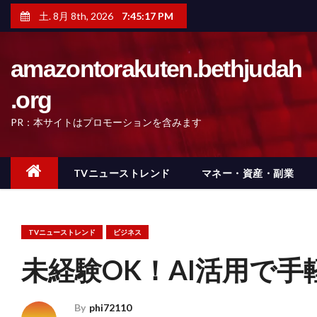
コ
土. 8月 8th, 2026
7:45:18 PM
ン
テ
ン
ツ
amazontorakuten.bethjudah
へ
ス
.org
キ
ッ
PR：本サイトはプロモーションを含みます
プ
TVニューストレンド
マネー・資産・副業
TVニューストレンド
ビジネス
未経験OK！AI活用で手
By
phi72110