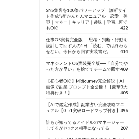
SNS集客を100倍パワーアップ 診断サイ
ト作成“超”かんたんマニュアル 恋愛｜美
容｜マネー｜キャリア｜趣味｜学習…何で
もOK!
422
仕事OS実装完全版──思考・判断・行動を
設計して回す人の1日 「読む」では終わら
せない。今日から回す実装書だ。
414
マネジメントOS実装完全版──「自分でや
った方が早い」を捨ててチームで回す
409
【初心者OK!】Midjourney完全解説｜AI
画像で副業 プロンプト全公開！【豪華3大
特典付き！】
405
【AIで鑑定作成】副業占い完全攻略マニ
ュアル【0→1突破ロードマップ付き】
395
誰もが知ってるアイドルのマネージャー
してるがセ○クス相手になってる
207