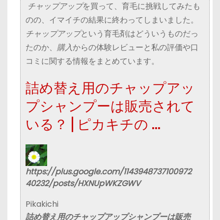
チャップアップ
を買って、育毛に挑戦してみたも
のの、イマイチの結果に終わってしまいました。
チャップアップ
という育毛剤はどういうものだっ
たのか、
購入
からの体験レビューと私の評価や口
コミに関する情報をまとめています。
詰め替え用のチャップアッ
プシャンプーは販売されて
いる？ | ピカキチの …
https://plus.google.com/1143948737100972
40232/posts/HXNUpWKZGWV
Pikakichi
詰め替え用の
チャップアップ
シャンプーは販売