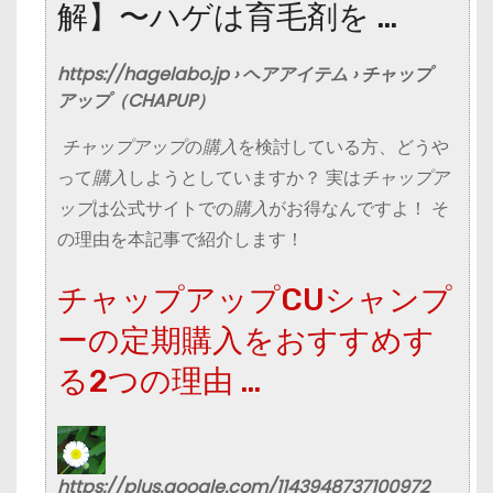
解】〜ハゲは育毛剤を …
https://hagelabo.jp › ヘアアイテム › チャップ
アップ（CHAPUP）
チャップアップ
の
購入
を検討している方、どうや
って
購入
しようとしていますか？ 実は
チャップア
ップ
は公式サイトでの
購入
がお得なんですよ！ そ
の理由を本記事で紹介します！
チャップアップCUシャンプ
ーの定期購入をおすすめす
る2つの理由 …
https://plus.google.com/1143948737100972