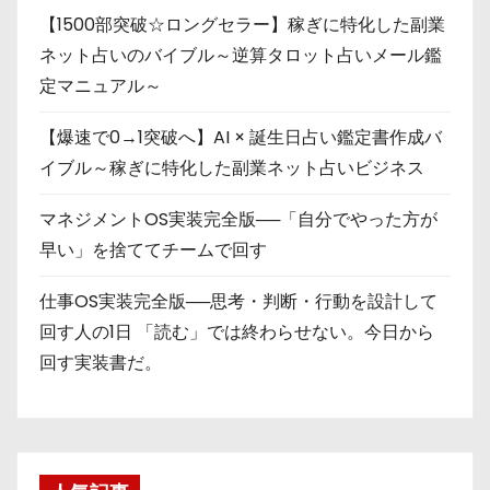
【1500部突破☆ロングセラー】稼ぎに特化した副業
ネット占いのバイブル～逆算タロット占いメール鑑
定マニュアル～
【爆速で0→1突破へ】AI × 誕生日占い鑑定書作成バ
イブル～稼ぎに特化した副業ネット占いビジネス
マネジメントOS実装完全版──「自分でやった方が
早い」を捨ててチームで回す
仕事OS実装完全版──思考・判断・行動を設計して
回す人の1日 「読む」では終わらせない。今日から
回す実装書だ。