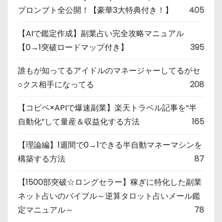
プロンプト全公開！【豪華3大特典付き！】
405
【AIで鑑定作成】副業占い完全攻略マニュアル
【0→1突破ロードマップ付き】
395
誰もが知ってるアイドルのマネージャーしてるがセ
○クス相手になってる
208
【コピペ×APIで爆速副業】楽天トラベル記事を“半
自動化”して量産＆収益化する方法
165
【理論編】1週間で0→1できる半自動マネーマシンを
構築する方法
87
【1500部突破☆ロングセラー】稼ぎに特化した副業
ネット占いのバイブル～逆算タロット占いメール鑑
定マニュアル～
78