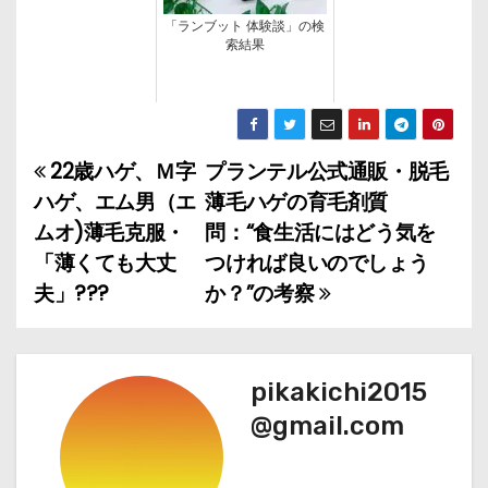
「ランブット 体験談」の検
索結果
22歳ハゲ、Ｍ字
プランテル公式通販・脱毛
投
ハゲ、エム男（エ
薄毛ハゲの育毛剤質
稿
ムオ)薄毛克服・
問：“食生活にはどう気を
「薄くても大丈
つければ良いのでしょう
ナ
夫」???
か？”の考察
ビ
ゲ
pikakichi2015
ー
@gmail.com
シ