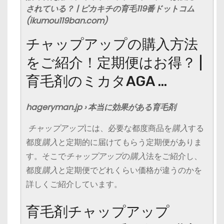
されている？ | ピカキチの育毛119番ドットコム
(ikumou119ban.com)
チャップアップの購入方法
をご紹介！定期便はお得？ |
育毛剤のミカタAGA …
hageryman.jp › 本当に効果がある育毛剤
チャップアップ
には、必要な都度商品を
購入
する
都度
購入
と定期的に届けてもらう定期便がありま
す。そこで
チャップアップ
の
購入
法をご紹介し、
都度
購入
と定期便でどれくらい価格が違うのかを
詳しくご紹介しています。
育毛剤チャップアップ