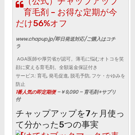
（公式）チャップアップ
育毛剤 – お得な定期が今
だけ56%オフ‎
www.chapup.jp/即日発送対応/ご購入はコチ
ラ
AGA医師や厚労省が認可。薄毛に悩むオトコを笑
顔に変える育毛剤。全額返金保証付き
サービス: 育毛, 発毛促進, 脱毛予防, フケ・かゆみを
防止
1番人気の即定期便
–
￥9,090
– 育毛剤+サプリ
付
チャップアップを7ヶ月使っ
て分かった5つの事実