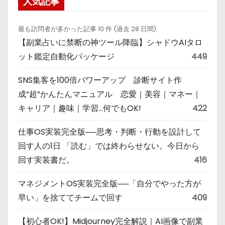
人気記事
最も訪問者が多かった記事 10 件 (過去 28 日間)
【副業占いに禁断の神ツール降臨】シャドウAIタロ
ット鑑定自動化パッケージ
449
SNS集客を100倍パワーアップ 診断サイト作
成“超”かんたんマニュアル 恋愛｜美容｜マネー｜
キャリア｜趣味｜学習…何でもOK!
422
仕事OS実装完全版──思考・判断・行動を設計して
回す人の1日 「読む」では終わらせない。今日から
回す実装書だ。
416
マネジメントOS実装完全版──「自分でやった方が
早い」を捨ててチームで回す
409
【初心者OK!】Midjourney完全解説｜AI画像で副業