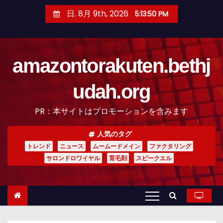
コ
日. 8月 9th, 2026
5:13:51 PM
ン
テ
ン
amazontorakuten.bethj
ツ
へ
udah.org
ス
キ
PR：本サイトはプロモーションを含みます
ッ
プ
人気のタグ
トレンド
ニュース
ムームードメイン
ファクタリング
サロンドロワイヤル
育毛剤
スピークエル