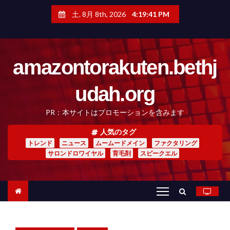
コ
ン
土. 8月 8th, 2026
4:19:42 PM
テ
ン
ツ
へ
amazontorakuten.bethj
ス
キ
ッ
udah.org
プ
PR：本サイトはプロモーションを含みます
人気のタグ
トレンド
ニュース
ムームードメイン
ファクタリング
サロンドロワイヤル
育毛剤
スピークエル