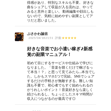
得感があり、特別なスキルも不要。 好きな
曲をシェアして収益が入る流れは、やって
みると意外と楽しい。 動画編集や顔出しも
ないので、気軽に始めやすい副業としてア
リだと思いました。
ぶさかわ諭吉
2025/04/18 21:51
評価:
好きな音楽でお小遣い稼ぎ♪新感
覚の副業マニュアル！
初めて目にするサービスや仕組みで学びに
なりました。「音楽を聴くだけで稼げるっ
て本当！？」と思って見てみたら…本当でし
た。しかもスマホ1つで完結、SNSでシェア
するだけの手軽さが無敵すぎる。難しい知
識も不要で、初心者でもすぐ始められるの
がうれしいポイント！音楽好きなら楽しく
続けられるし、ちょっとしたスキマ時間が
収入につながるのが最高です◎