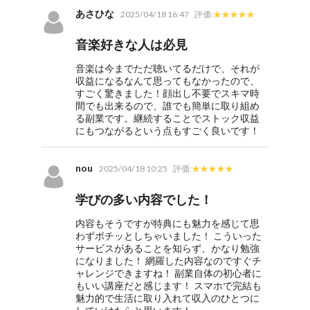
あさひな
2025/04/18 16:47
評価:
音楽好きな人は必見
音楽は今までただ聴いてるだけで、それが
収益になるなんて思ってもなかったので、
すごく驚きました！顔出し不要でスキマ時
間でも出来るので、誰でも簡単に取り組め
る副業です。継続することでストック収益
にもつながるという点もすごく良いです！
nou
2025/04/18 10:25
評価:
学びの多い内容でした！
内容もそうですが特典にも魅力を感じて思
わずポチッとしちゃいました！ こういった
サービスがあることを知らず、かなり勉強
になりました！ 網羅した内容なのですぐチ
ャレンジできますね！ 副業自体の初心者に
もいい講座だと感じます！ スマホで完結も
魅力的で生活に取り入れて収入のひとつに