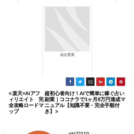
仙台育英
楽天×AIアフ
超初心者向け！AIで簡単に稼ぐ占い
投
ィリエイト 完
副業｜ココナラで1ヶ月8万円達成マ
稿
全攻略ロードマ
ニュアル【知識不要・完全手順付
ップ
き】
ナ
ビ
ゲ
phi72110