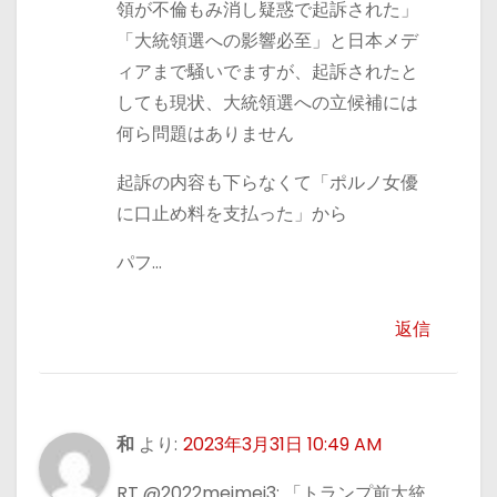
領が不倫もみ消し疑惑で起訴された」
「大統領選への影響必至」と日本メデ
ィアまで騒いでますが、起訴されたと
しても現状、大統領選への立候補には
何ら問題はありません
起訴の内容も下らなくて「ポルノ女優
に口止め料を支払った」から
パフ…
返信
和
より:
2023年3月31日 10:49 AM
RT @2022meimei3: 「トランプ前大統