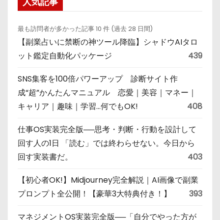
人気記事
最も訪問者が多かった記事 10 件 (過去 28 日間)
【副業占いに禁断の神ツール降臨】シャドウAIタロ
ット鑑定自動化パッケージ
439
SNS集客を100倍パワーアップ 診断サイト作
成“超”かんたんマニュアル 恋愛｜美容｜マネー｜
キャリア｜趣味｜学習…何でもOK!
408
仕事OS実装完全版──思考・判断・行動を設計して
回す人の1日 「読む」では終わらせない。今日から
回す実装書だ。
403
【初心者OK!】Midjourney完全解説｜AI画像で副業
プロンプト全公開！【豪華3大特典付き！】
393
マネジメントOS実装完全版──「自分でやった方が