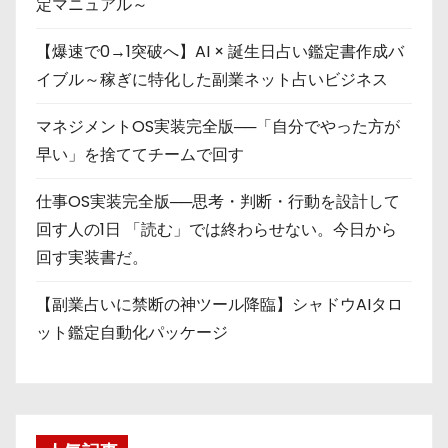
定マニュアル～
【爆速で0→1突破へ】AI × 誕生日占い鑑定書作成バ
イブル～稼ぎに特化した副業ネット占いビジネス
マネジメントOS実装完全版──「自分でやった方が
早い」を捨ててチームで回す
仕事OS実装完全版──思考・判断・行動を設計して
回す人の1日 「読む」では終わらせない。今日から
回す実装書だ。
【副業占いに禁断の神ツール降臨】シャドウAIタロ
ット鑑定自動化パッケージ