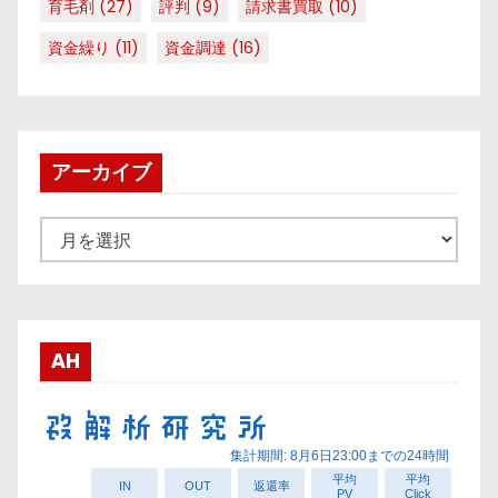
育毛剤
(27)
評判
(9)
請求書買取
(10)
資金繰り
(11)
資金調達
(16)
アーカイブ
ア
ー
カ
イ
ブ
AH