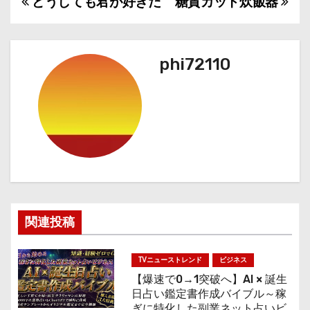
どうしても君が好きだ
糖質カット炊飯器
投
稿
ナ
phi72110
ビ
ゲ
ー
シ
ョ
関連投稿
ン
TVニューストレンド
ビジネス
【爆速で0→1突破へ】AI × 誕生
日占い鑑定書作成バイブル～稼
ぎに特化した副業ネット占いビ