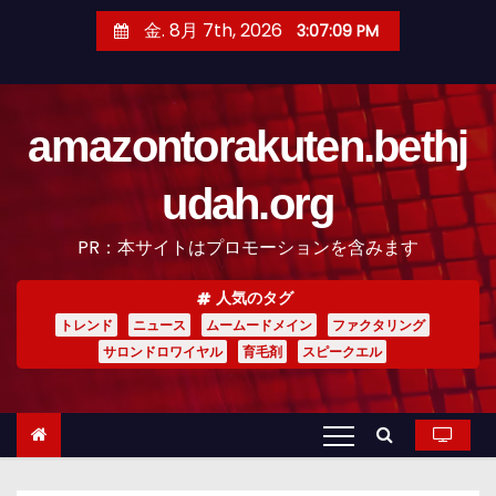
コ
金. 8月 7th, 2026
3:07:10 PM
ン
テ
ン
amazontorakuten.bethj
ツ
へ
udah.org
ス
キ
PR：本サイトはプロモーションを含みます
ッ
プ
人気のタグ
トレンド
ニュース
ムームードメイン
ファクタリング
サロンドロワイヤル
育毛剤
スピークエル