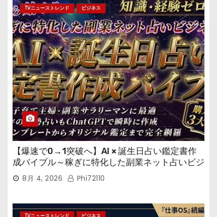
TVニューストレンド
ビジネス
【爆速で0→1突破へ】AI × 誕生日占い鑑定書作
成バイブル～稼ぎに特化した副業ネット占いビジ
ネス
8月 4, 2026
Phi72110
TVニューストレンド
ビジネス