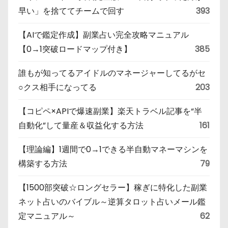
早い」を捨ててチームで回す
393
【AIで鑑定作成】副業占い完全攻略マニュアル
【0→1突破ロードマップ付き】
385
誰もが知ってるアイドルのマネージャーしてるがセ
○クス相手になってる
203
【コピペ×APIで爆速副業】楽天トラベル記事を“半
自動化”して量産＆収益化する方法
161
【理論編】1週間で0→1できる半自動マネーマシンを
構築する方法
79
【1500部突破☆ロングセラー】稼ぎに特化した副業
ネット占いのバイブル～逆算タロット占いメール鑑
定マニュアル～
62