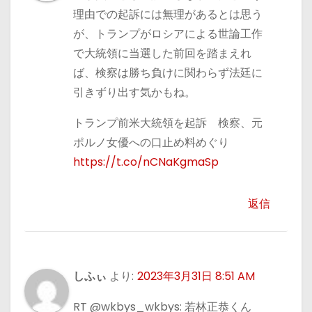
理由での起訴には無理があるとは思う
が、トランプがロシアによる世論工作
で大統領に当選した前回を踏まえれ
ば、検察は勝ち負けに関わらず法廷に
引きずり出す気かもね。
トランプ前米大統領を起訴 検察、元
ポルノ女優への口止め料めぐり
https://t.co/nCNaKgmaSp
返信
しふぃ
より:
2023年3月31日 8:51 AM
RT @wkbys_wkbys: 若林正恭くん