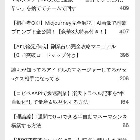
早い」を捨ててチームで回す
409
【初心者OK!】Midjourney完全解説｜AI画像で副業
プロンプト全公開！【豪華3大特典付き！】
407
【AIで鑑定作成】副業占い完全攻略マニュアル
【0→1突破ロードマップ付き】
396
誰もが知ってるアイドルのマネージャーしてるがセ
○クス相手になってる
208
【コピペ×APIで爆速副業】楽天トラベル記事を“半
自動化”して量産＆収益化する方法
164
【理論編】1週間で0→1できる半自動マネーマシンを
構築する方法
86