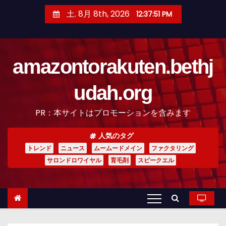
コ
土. 8月 8th, 2026
12:37:52 PM
ン
テ
ン
amazontorakuten.bethj
ツ
へ
udah.org
ス
キ
PR：本サイトはプロモーションを含みます
ッ
プ
人気のタグ
トレンド
ニュース
ムームードメイン
ファクタリング
サロンドロワイヤル
育毛剤
スピークエル