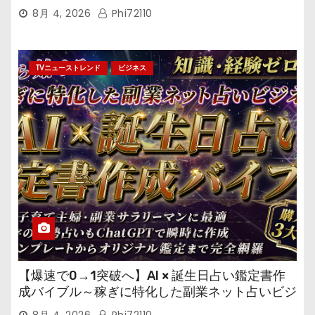
ール鑑定マニュアル～
8月 4, 2026
Phi72110
TVニューストレンド
ビジネス
【爆速で0→1突破へ】AI × 誕生日占い鑑定書作
成バイブル～稼ぎに特化した副業ネット占いビジ
ネス
8月 4, 2026
Phi72110