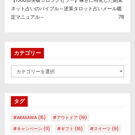
【1500部突破☆ロングセラー】稼ぎに特化した副業
ネット占いのバイブル～逆算タロット占いメール鑑
定マニュアル～
78
カテゴリー
カ
テ
ゴ
リ
タグ
ー
#ARASAWA
(15)
#アウトドア
(19)
#キャンペーン
(11)
#ギフト
(16)
#スイーツ
(9)