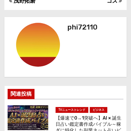
浅野拓磨
ゴズ
投
稿
ナ
phi72110
ビ
ゲ
ー
シ
ョ
関連投稿
ン
TVニューストレンド
ビジネス
【爆速で0→1突破へ】AI × 誕生
日占い鑑定書作成バイブル～稼
ぎに特化した副業ネット占いビ