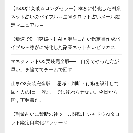
【1500部突破☆ロングセラー】稼ぎに特化した副業
ネット占いのバイブル～逆算タロット占いメール鑑
定マニュアル～
【爆速で0→1突破へ】AI × 誕生日占い鑑定書作成バ
イブル～稼ぎに特化した副業ネット占いビジネス
マネジメントOS実装完全版──「自分でやった方が
早い」を捨ててチームで回す
仕事OS実装完全版──思考・判断・行動を設計して
回す人の1日 「読む」では終わらせない。今日から
回す実装書だ。
【副業占いに禁断の神ツール降臨】シャドウAIタロ
ット鑑定自動化パッケージ