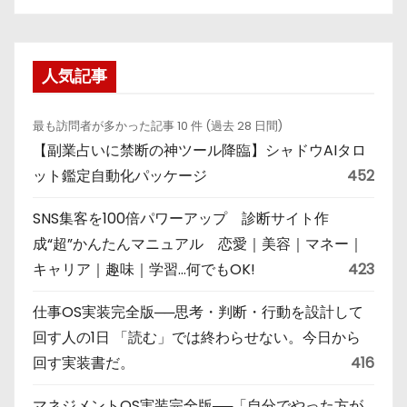
人気記事
最も訪問者が多かった記事 10 件 (過去 28 日間)
【副業占いに禁断の神ツール降臨】シャドウAIタロ
ット鑑定自動化パッケージ
452
SNS集客を100倍パワーアップ 診断サイト作
成“超”かんたんマニュアル 恋愛｜美容｜マネー｜
キャリア｜趣味｜学習…何でもOK!
423
仕事OS実装完全版──思考・判断・行動を設計して
回す人の1日 「読む」では終わらせない。今日から
回す実装書だ。
416
マネジメントOS実装完全版──「自分でやった方が