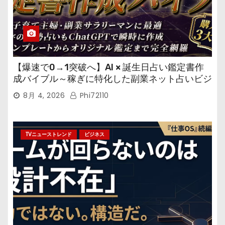
【爆速で0→1突破へ】AI × 誕生日占い鑑定書作
成バイブル～稼ぎに特化した副業ネット占いビジ
ネス
8月 4, 2026
Phi72110
TVニューストレンド
ビジネス