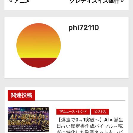
アニメ
クレディスイス銀行
投
稿
ナ
phi72110
ビ
ゲ
ー
シ
ョ
関連投稿
ン
TVニューストレンド
ビジネス
【爆速で0→1突破へ】AI × 誕生
日占い鑑定書作成バイブル～稼
ぎに特化した副業ネット占いビ