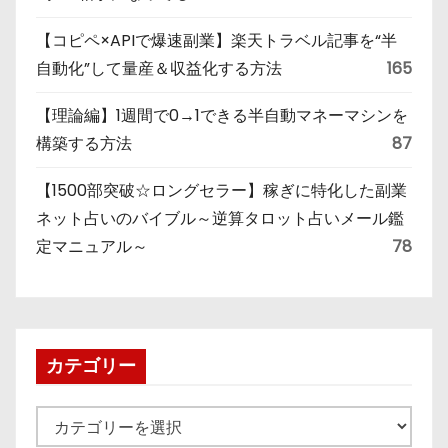
【コピペ×APIで爆速副業】楽天トラベル記事を“半
自動化”して量産＆収益化する方法
165
【理論編】1週間で0→1できる半自動マネーマシンを
構築する方法
87
【1500部突破☆ロングセラー】稼ぎに特化した副業
ネット占いのバイブル～逆算タロット占いメール鑑
定マニュアル～
78
カテゴリー
カ
テ