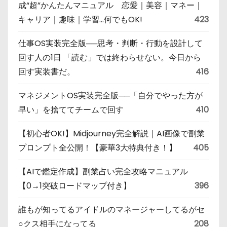
成“超”かんたんマニュアル 恋愛｜美容｜マネー｜
キャリア｜趣味｜学習…何でもOK!
423
仕事OS実装完全版──思考・判断・行動を設計して
回す人の1日 「読む」では終わらせない。今日から
回す実装書だ。
416
マネジメントOS実装完全版──「自分でやった方が
早い」を捨ててチームで回す
410
【初心者OK!】Midjourney完全解説｜AI画像で副業
プロンプト全公開！【豪華3大特典付き！】
405
【AIで鑑定作成】副業占い完全攻略マニュアル
【0→1突破ロードマップ付き】
396
誰もが知ってるアイドルのマネージャーしてるがセ
○クス相手になってる
208