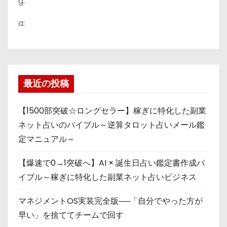
g:
a:
最近の投稿
【1500部突破☆ロングセラー】稼ぎに特化した副業
ネット占いのバイブル～逆算タロット占いメール鑑
定マニュアル～
【爆速で0→1突破へ】AI × 誕生日占い鑑定書作成バ
イブル～稼ぎに特化した副業ネット占いビジネス
マネジメントOS実装完全版──「自分でやった方が
早い」を捨ててチームで回す