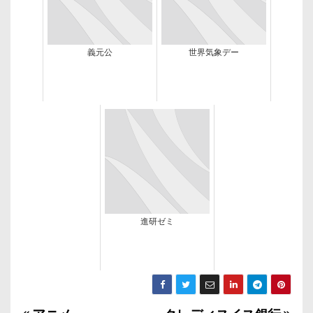
義元公
世界気象デー
進研ゼミ