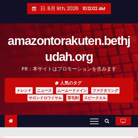
コ
日. 8月 9th, 2026
10:12:04 AM
ン
テ
ン
amazontorakuten.bethj
ツ
へ
udah.org
ス
キ
PR：本サイトはプロモーションを含みます
ッ
プ
人気のタグ
トレンド
ニュース
ムームードメイン
ファクタリング
サロンドロワイヤル
育毛剤
スピークエル