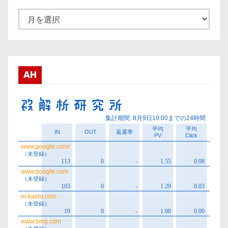
ア
ー
カ
イ
ブ
AH