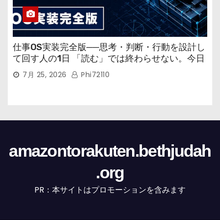
仕事OS実装完全版──思考・判断・行動を設計し
て回す人の1日 「読む」では終わらせない。今日
から回す実装書だ。
7月 25, 2026
Phi72110
amazontorakuten.bethjudah
.org
PR：本サイトはプロモーションを含みます