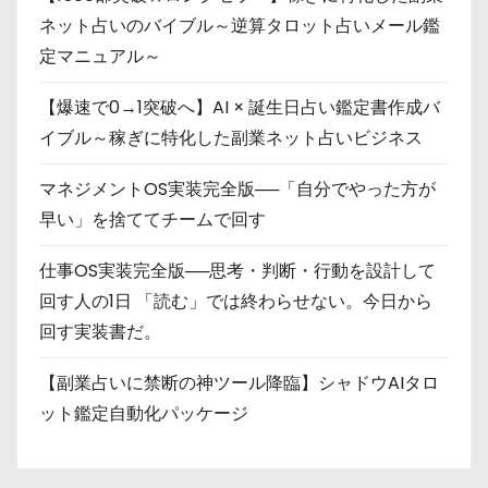
ネット占いのバイブル～逆算タロット占いメール鑑
定マニュアル～
【爆速で0→1突破へ】AI × 誕生日占い鑑定書作成バ
イブル～稼ぎに特化した副業ネット占いビジネス
マネジメントOS実装完全版──「自分でやった方が
早い」を捨ててチームで回す
仕事OS実装完全版──思考・判断・行動を設計して
回す人の1日 「読む」では終わらせない。今日から
回す実装書だ。
【副業占いに禁断の神ツール降臨】シャドウAIタロ
ット鑑定自動化パッケージ