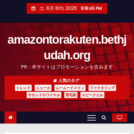
コ
土. 8月 8th, 2026
8:18:46 PM
ン
テ
ン
amazontorakuten.bethj
ツ
へ
udah.org
ス
キ
PR：本サイトはプロモーションを含みます
ッ
プ
人気のタグ
トレンド
ニュース
ムームードメイン
ファクタリング
サロンドロワイヤル
育毛剤
スピークエル