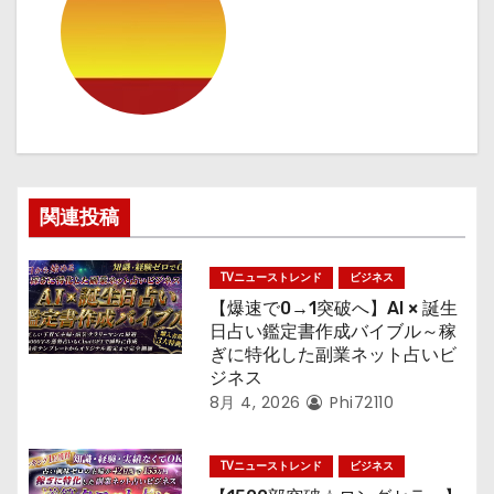
ー
シ
ョ
ン
関連投稿
TVニューストレンド
ビジネス
【爆速で0→1突破へ】AI × 誕生
日占い鑑定書作成バイブル～稼
ぎに特化した副業ネット占いビ
ジネス
8月 4, 2026
Phi72110
TVニューストレンド
ビジネス