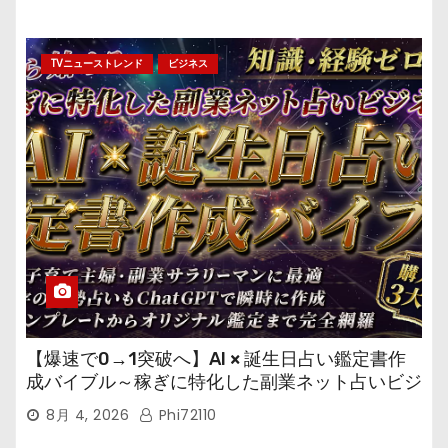
TVニューストレンド
ビジネス
【爆速で0→1突破へ】AI × 誕生日占い鑑定書作
成バイブル～稼ぎに特化した副業ネット占いビジ
ネス
8月 4, 2026
Phi72110