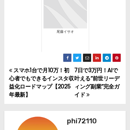
尾藤イサオ
スマホ1台で月10万！初
7日で3万円！AIで
投
心者でもできるインスタ収
叶える“前世リーデ
稿
益化ロードマップ【2025
ィング副業”完全ガ
年最新】
イド
ナ
ビ
ゲ
phi72110