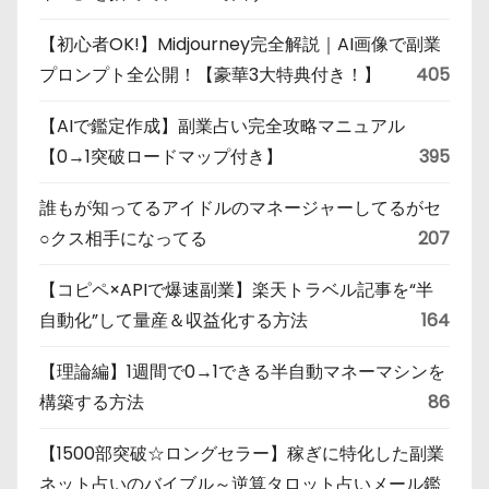
【初心者OK!】Midjourney完全解説｜AI画像で副業
プロンプト全公開！【豪華3大特典付き！】
405
【AIで鑑定作成】副業占い完全攻略マニュアル
【0→1突破ロードマップ付き】
395
誰もが知ってるアイドルのマネージャーしてるがセ
○クス相手になってる
207
【コピペ×APIで爆速副業】楽天トラベル記事を“半
自動化”して量産＆収益化する方法
164
【理論編】1週間で0→1できる半自動マネーマシンを
構築する方法
86
【1500部突破☆ロングセラー】稼ぎに特化した副業
ネット占いのバイブル～逆算タロット占いメール鑑