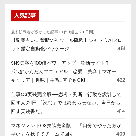
人気記事
最も訪問者が多かった記事 10 件 (過去 28 日間)
【副業占いに禁断の神ツール降臨】シャドウAIタロ
ット鑑定自動化パッケージ
451
SNS集客を100倍パワーアップ 診断サイト作
成“超”かんたんマニュアル 恋愛｜美容｜マネー｜
キャリア｜趣味｜学習…何でもOK!
422
仕事OS実装完全版──思考・判断・行動を設計して
回す人の1日 「読む」では終わらせない。今日から
回す実装書だ。
414
マネジメントOS実装完全版──「自分でやった方が
早い」を捨ててチームで回す
409