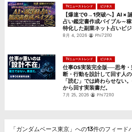
TVニューストレンド
ビジネス
【爆速で0→1突破へ】AI × 
占い鑑定書作成バイブル～稼
特化した副業ネット占いビジ
8月 4, 2026
Phi72110
TVニューストレンド
ビジネス
仕事OS実装完全版──思考・
断・行動を設計して回す人の
「読む」では終わらせない。
から回す実装書だ。
7月 25, 2026
Phi72110
「ガンダムベース東京」への13件のフィード