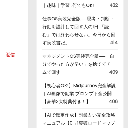
｜趣味｜学習…何でもOK!
422
仕事OS実装完全版──思考・判断・
行動を設計して回す人の1日 「読
む」では終わらせない。今日から回
す実装書だ。
414
返信
マネジメントOS実装完全版──「自
分でやった方が早い」を捨ててチー
ムで回す
409
【初心者OK!】Midjourney完全解説
｜AI画像で副業 プロンプト全公開！
【豪華3大特典付き！】
406
【AIで鑑定作成】副業占い完全攻略
マニュアル【0→1突破ロードマップ