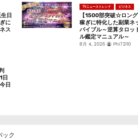
TVニューストレンド
ビジネス
誕生日
【1500部突破☆ロン
ぎに
稼ぎに特化した副業ネ
ネス
バイブル～逆算タロッ
ル鑑定マニュアル～
8月 4, 2026
Phi72110
判
1日
今日
バック