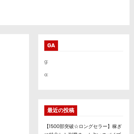
GA
g:
a:
最近の投稿
【1500部突破☆ロングセラー】稼ぎ