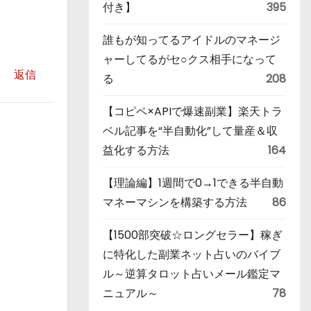
付き】
395
誰もが知ってるアイドルのマネージ
ャーしてるがセ○クス相手になって
返信
る
208
【コピペ×APIで爆速副業】楽天トラ
ベル記事を“半自動化”して量産＆収
益化する方法
164
【理論編】1週間で0→1できる半自動
マネーマシンを構築する方法
86
【1500部突破☆ロングセラー】稼ぎ
に特化した副業ネット占いのバイブ
ル～逆算タロット占いメール鑑定マ
ニュアル～
78