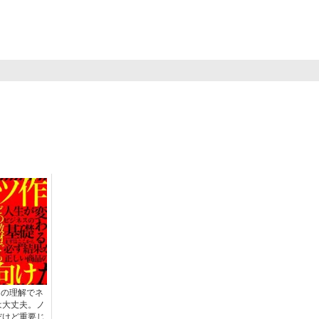
」の理解でネ
は大丈夫。ノ
だけど重要じ