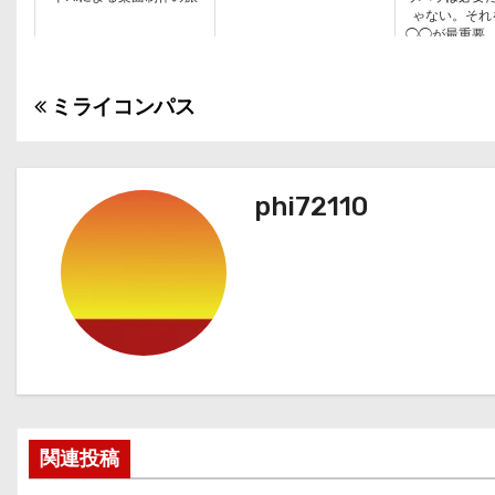
ゃない。それ
◯◯が最重要
らないと一生
クター。やる
はあなた
ミライコンパス
投
稿
ナ
phi72110
ビ
ゲ
ー
シ
ョ
関連投稿
ン