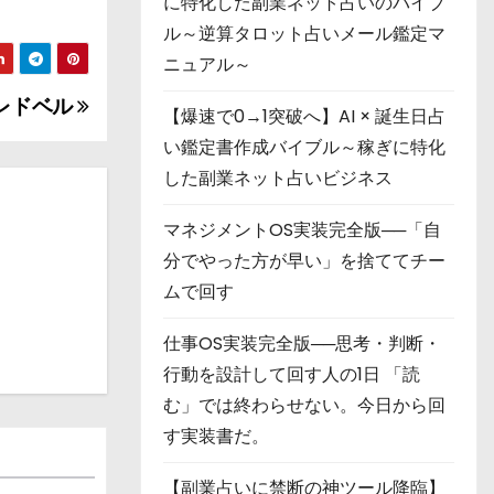
に特化した副業ネット占いのバイブ
ル～逆算タロット占いメール鑑定マ
ニュアル～
レドベル
【爆速で0→1突破へ】AI × 誕生日占
い鑑定書作成バイブル～稼ぎに特化
した副業ネット占いビジネス
マネジメントOS実装完全版──「自
分でやった方が早い」を捨ててチー
ムで回す
仕事OS実装完全版──思考・判断・
行動を設計して回す人の1日 「読
む」では終わらせない。今日から回
す実装書だ。
【副業占いに禁断の神ツール降臨】