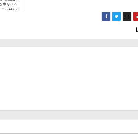
を生かせる
。これがわか
ノウハウコレ
かやらないか
次第。