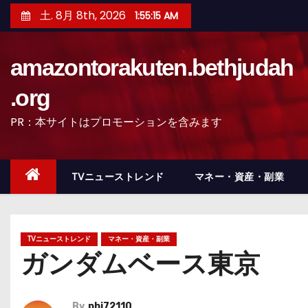
コ
土. 8月 8th, 2026
1:55:16 AM
ン
テ
amazontorakuten.bethjudah
ン
ツ
.org
へ
PR：本サイトはプロモーションを含みます
ス
キ
ッ
TVニューストレンド
マネー・資産・副業
プ
TVニューストレンド
マネー・資産・副業
ガンダムベース東京
By
phi72110