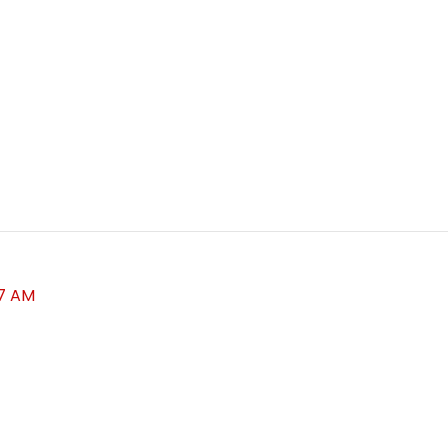
7 AM
】