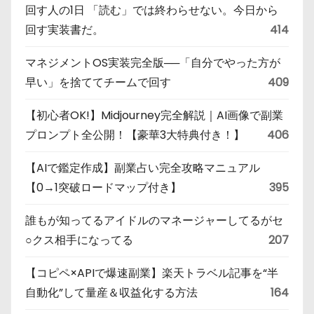
回す人の1日 「読む」では終わらせない。今日から
回す実装書だ。
414
マネジメントOS実装完全版──「自分でやった方が
早い」を捨ててチームで回す
409
【初心者OK!】Midjourney完全解説｜AI画像で副業
プロンプト全公開！【豪華3大特典付き！】
406
【AIで鑑定作成】副業占い完全攻略マニュアル
【0→1突破ロードマップ付き】
395
誰もが知ってるアイドルのマネージャーしてるがセ
○クス相手になってる
207
【コピペ×APIで爆速副業】楽天トラベル記事を“半
自動化”して量産＆収益化する方法
164