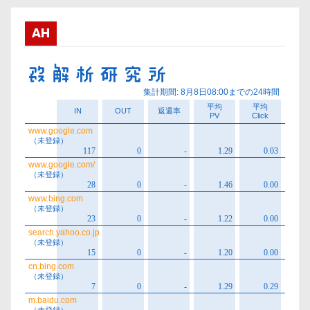
イ
ブ
AH