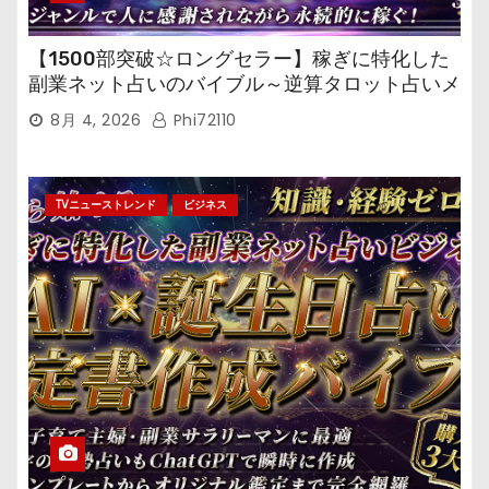
【1500部突破☆ロングセラー】稼ぎに特化した
副業ネット占いのバイブル～逆算タロット占いメ
ール鑑定マニュアル～
8月 4, 2026
Phi72110
TVニューストレンド
ビジネス