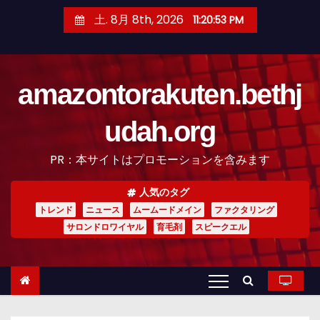
コ
土. 8月 8th, 2026
11:20:54 PM
ン
テ
ン
amazontorakuten.bethj
ツ
へ
udah.org
ス
キ
PR：本サイトはプロモーションを含みます
ッ
プ
人気のタグ
トレンド
ニュース
ムームードメイン
ファクタリング
サロンドロワイヤル
育毛剤
スピークエル