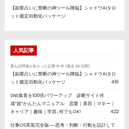
【副業占いに禁断の神ツール降臨】シャドウAIタロ
ット鑑定自動化パッケージ
人気記事
最も訪問者が多かった記事 10 件 (過去 28 日間)
【副業占いに禁断の神ツール降臨】シャドウAIタロ
ット鑑定自動化パッケージ
451
SNS集客を100倍パワーアップ 診断サイト作
成“超”かんたんマニュアル 恋愛｜美容｜マネー｜
キャリア｜趣味｜学習…何でもOK!
422
仕事OS実装完全版──思考・判断・行動を設計して