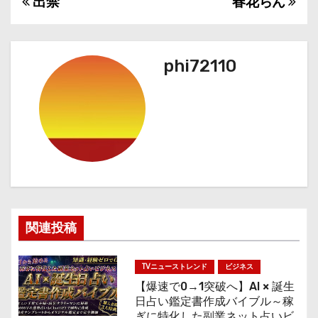
出禁
春花らん
投
稿
ナ
phi72110
ビ
ゲ
ー
シ
ョ
関連投稿
ン
TVニューストレンド
ビジネス
【爆速で0→1突破へ】AI × 誕生
日占い鑑定書作成バイブル～稼
ぎに特化した副業ネット占いビ