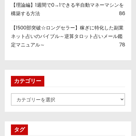
【理論編】1週間で0→1できる半自動マネーマシンを
構築する方法
86
【1500部突破☆ロングセラー】稼ぎに特化した副業
ネット占いのバイブル～逆算タロット占いメール鑑
定マニュアル～
78
カテゴリー
カ
テ
ゴ
リ
タグ
ー