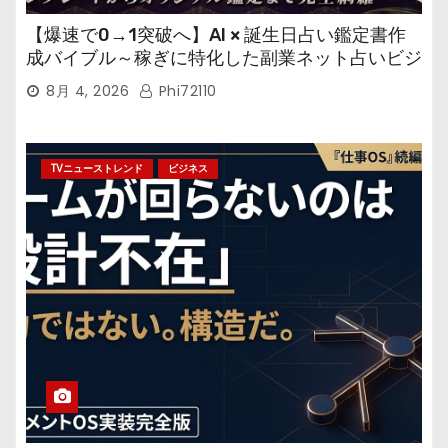
【爆速で0→1突破へ】AI × 誕生日占い鑑定書作
成バイブル～稼ぎに特化した副業ネット占いビジ
ネス
8月 4, 2026
Phi72110
TVニューストレンド
ビジネス