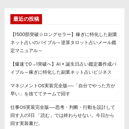
最近の投稿
【1500部突破☆ロングセラー】稼ぎに特化した副業
ネット占いのバイブル～逆算タロット占いメール鑑
定マニュアル～
【爆速で0→1突破へ】AI × 誕生日占い鑑定書作成バ
イブル～稼ぎに特化した副業ネット占いビジネス
マネジメントOS実装完全版──「自分でやった方が
早い」を捨ててチームで回す
仕事OS実装完全版──思考・判断・行動を設計して
回す人の1日 「読む」では終わらせない。今日から
回す実装書だ。