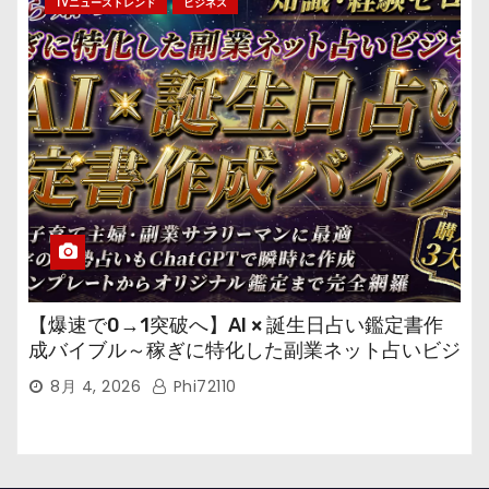
TVニューストレンド
ビジネス
【爆速で0→1突破へ】AI × 誕生日占い鑑定書作
成バイブル～稼ぎに特化した副業ネット占いビジ
ネス
8月 4, 2026
Phi72110