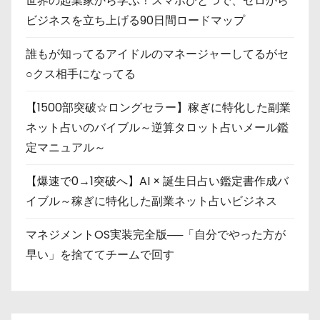
世界の起業家から学ぶ！スマホひとつで、ゼロから
ビジネスを立ち上げる90日間ロードマップ
誰もが知ってるアイドルのマネージャーしてるがセ
○クス相手になってる
【1500部突破☆ロングセラー】稼ぎに特化した副業
ネット占いのバイブル～逆算タロット占いメール鑑
定マニュアル～
【爆速で0→1突破へ】AI × 誕生日占い鑑定書作成バ
イブル～稼ぎに特化した副業ネット占いビジネス
マネジメントOS実装完全版──「自分でやった方が
早い」を捨ててチームで回す