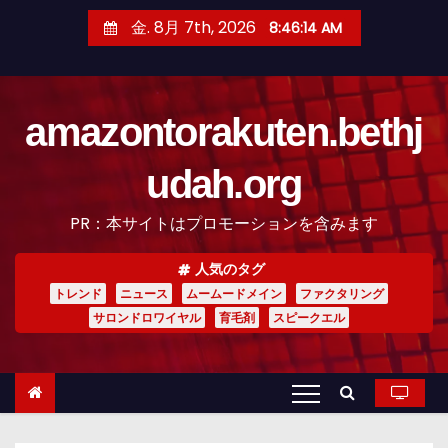
コ
金. 8月 7th, 2026
8:46:15 AM
ン
テ
ン
amazontorakuten.bethj
ツ
へ
udah.org
ス
キ
PR：本サイトはプロモーションを含みます
ッ
プ
人気のタグ
トレンド
ニュース
ムームードメイン
ファクタリング
サロンドロワイヤル
育毛剤
スピークエル