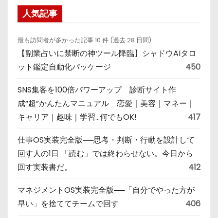
人気記事
最も訪問者が多かった記事 10 件 (過去 28 日間)
【副業占いに禁断の神ツール降臨】シャドウAIタロ
ット鑑定自動化パッケージ
450
SNS集客を100倍パワーアップ 診断サイト作
成“超”かんたんマニュアル 恋愛｜美容｜マネー｜
キャリア｜趣味｜学習…何でもOK!
417
仕事OS実装完全版──思考・判断・行動を設計して
回す人の1日 「読む」では終わらせない。今日から
回す実装書だ。
412
マネジメントOS実装完全版──「自分でやった方が
早い」を捨ててチームで回す
406