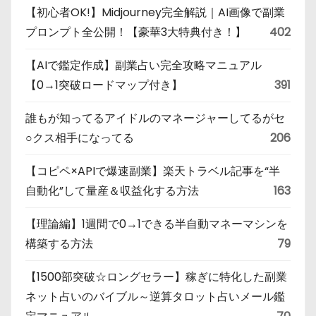
【初心者OK!】Midjourney完全解説｜AI画像で副業
プロンプト全公開！【豪華3大特典付き！】
402
【AIで鑑定作成】副業占い完全攻略マニュアル
【0→1突破ロードマップ付き】
391
誰もが知ってるアイドルのマネージャーしてるがセ
○クス相手になってる
206
【コピペ×APIで爆速副業】楽天トラベル記事を“半
自動化”して量産＆収益化する方法
163
【理論編】1週間で0→1できる半自動マネーマシンを
構築する方法
79
【1500部突破☆ロングセラー】稼ぎに特化した副業
ネット占いのバイブル～逆算タロット占いメール鑑