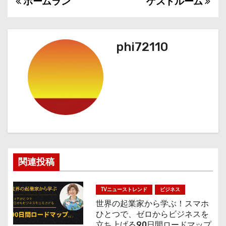
ホームラン
ゲストルーム
投
稿
ナ
phi72110
ビ
ゲ
ー
シ
ョ
関連投稿
ン
TVニューストレンド
ビジネス
世界の起業家から学ぶ！スマホ
ひとつで、ゼロからビジネスを
立ち上げる90日間ロードマップ