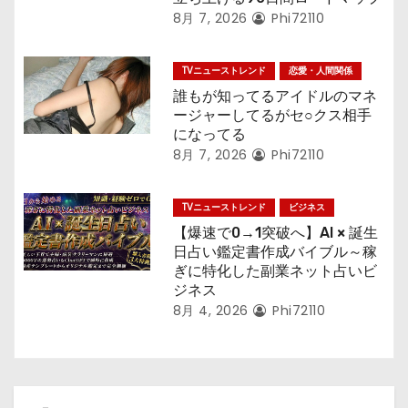
8月 7, 2026
Phi72110
TVニューストレンド
恋愛・人間関係
誰もが知ってるアイドルのマネ
ージャーしてるがセ○クス相手
になってる
8月 7, 2026
Phi72110
TVニューストレンド
ビジネス
【爆速で0→1突破へ】AI × 誕生
日占い鑑定書作成バイブル～稼
ぎに特化した副業ネット占いビ
ジネス
8月 4, 2026
Phi72110