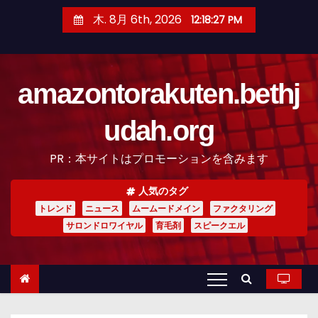
コ
木. 8月 6th, 2026
12:18:28 PM
ン
テ
ン
amazontorakuten.bethj
ツ
へ
udah.org
ス
キ
PR：本サイトはプロモーションを含みます
ッ
プ
人気のタグ
トレンド
ニュース
ムームードメイン
ファクタリング
サロンドロワイヤル
育毛剤
スピークエル