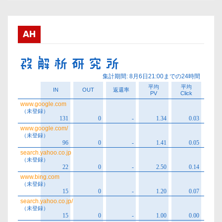
カ
イ
ブ
AH