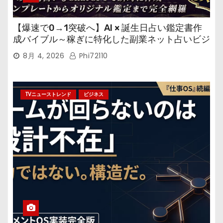
【爆速で0→1突破へ】AI × 誕生日占い鑑定書作
成バイブル～稼ぎに特化した副業ネット占いビジ
ネス
8月 4, 2026
Phi72110
TVニューストレンド
ビジネス