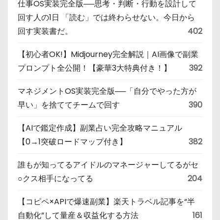
仕事OS実装完全版──思考・判断・行動を設計して
回す人の1日 「読む」では終わらせない。今日から
回す実装書だ。
402
【初心者OK!】Midjourney完全解説｜AI画像で副業
プロンプト全公開！【豪華3大特典付き！】
392
マネジメントOS実装完全版──「自分でやった方が
早い」を捨ててチームで回す
390
【AIで鑑定作成】副業占い完全攻略マニュアル
【0→1突破ロードマップ付き】
382
誰もが知ってるアイドルのマネージャーしてるがセ
○クス相手になってる
204
【コピペ×APIで爆速副業】楽天トラベル記事を“半
自動化”して量産＆収益化する方法
161