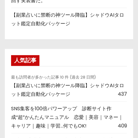
回す実装書だ。
【副業占いに禁断の神ツール降臨】シャドウAIタロ
ット鑑定自動化パッケージ
人気記事
最も訪問者が多かった記事 10 件 (過去 28 日間)
【副業占いに禁断の神ツール降臨】シャドウAIタロ
ット鑑定自動化パッケージ
437
SNS集客を100倍パワーアップ 診断サイト作
成“超”かんたんマニュアル 恋愛｜美容｜マネー｜
キャリア｜趣味｜学習…何でもOK!
409