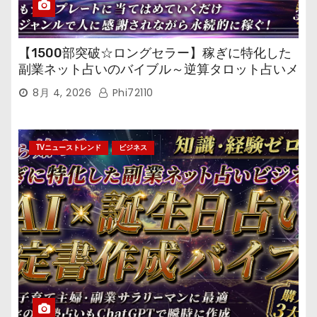
【1500部突破☆ロングセラー】稼ぎに特化した
副業ネット占いのバイブル～逆算タロット占いメ
ール鑑定マニュアル～
8月 4, 2026
Phi72110
TVニューストレンド
ビジネス