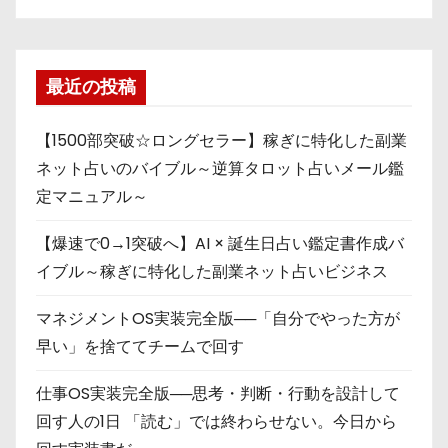
最近の投稿
【1500部突破☆ロングセラー】稼ぎに特化した副業
ネット占いのバイブル～逆算タロット占いメール鑑
定マニュアル～
【爆速で0→1突破へ】AI × 誕生日占い鑑定書作成バ
イブル～稼ぎに特化した副業ネット占いビジネス
マネジメントOS実装完全版──「自分でやった方が
早い」を捨ててチームで回す
仕事OS実装完全版──思考・判断・行動を設計して
回す人の1日 「読む」では終わらせない。今日から