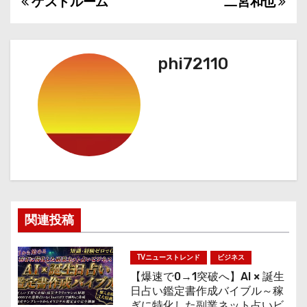
ゲストルーム
二宮和也
投
稿
ナ
phi72110
ビ
ゲ
ー
シ
ョ
関連投稿
ン
TVニューストレンド
ビジネス
【爆速で0→1突破へ】AI × 誕生
日占い鑑定書作成バイブル～稼
ぎに特化した副業ネット占いビ