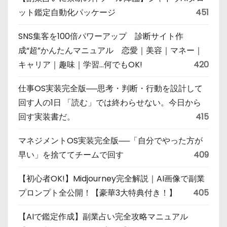
ット鑑定自動化パッケージ
451
SNS集客を100倍パワーアップ 診断サイト作
成“超”かんたんマニュアル 恋愛｜美容｜マネー｜
キャリア｜趣味｜学習…何でもOK!
420
仕事OS実装完全版──思考・判断・行動を設計して
回す人の1日 「読む」では終わらせない。今日から
回す実装書だ。
415
マネジメントOS実装完全版──「自分でやった方が
早い」を捨ててチームで回す
409
【初心者OK!】Midjourney完全解説｜AI画像で副業
プロンプト全公開！【豪華3大特典付き！】
405
【AIで鑑定作成】副業占い完全攻略マニュアル