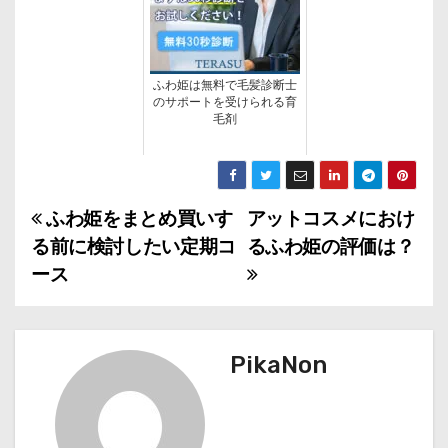
ふわ姫は無料で毛髪診断士
のサポートを受けられる育
毛剤
ふわ姫をまとめ買いす
アットコスメにおけ
投
る前に検討したい定期コ
るふわ姫の評価は？
稿
ース
ナ
ビ
PikaNon
ゲ
ー