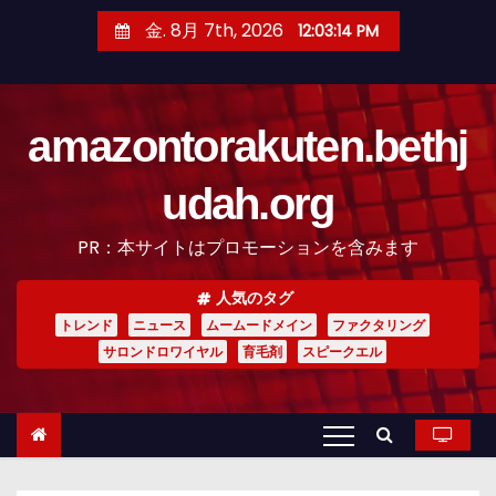
コ
金. 8月 7th, 2026
12:03:15 PM
ン
テ
ン
amazontorakuten.bethj
ツ
へ
udah.org
ス
キ
PR：本サイトはプロモーションを含みます
ッ
プ
人気のタグ
トレンド
ニュース
ムームードメイン
ファクタリング
サロンドロワイヤル
育毛剤
スピークエル