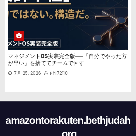
マネジメントOS実装完全版──「自分でやった方
が早い」を捨ててチームで回す
7月 25, 2026
Phi72110
amazontorakuten.bethjudah
.org