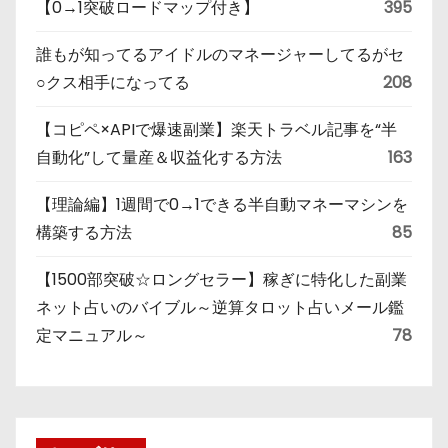
【0→1突破ロードマップ付き】
395
誰もが知ってるアイドルのマネージャーしてるがセ
○クス相手になってる
208
【コピペ×APIで爆速副業】楽天トラベル記事を“半
自動化”して量産＆収益化する方法
163
【理論編】1週間で0→1できる半自動マネーマシンを
構築する方法
85
【1500部突破☆ロングセラー】稼ぎに特化した副業
ネット占いのバイブル～逆算タロット占いメール鑑
定マニュアル～
78