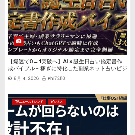
【爆速で0→1突破へ】AI × 誕生日占い鑑定書作
成バイブル～稼ぎに特化した副業ネット占いビジ
ネス
8月 4, 2026
Phi72110
TVニューストレンド
ビジネス