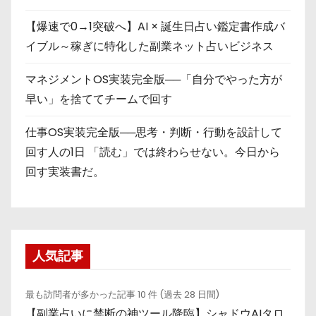
【爆速で0→1突破へ】AI × 誕生日占い鑑定書作成バ
イブル～稼ぎに特化した副業ネット占いビジネス
マネジメントOS実装完全版──「自分でやった方が
早い」を捨ててチームで回す
仕事OS実装完全版──思考・判断・行動を設計して
回す人の1日 「読む」では終わらせない。今日から
回す実装書だ。
人気記事
最も訪問者が多かった記事 10 件 (過去 28 日間)
【副業占いに禁断の神ツール降臨】シャドウAIタロ