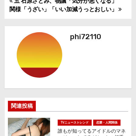
五
石原さとみ、物議「気分が悪くなる」
投
関様
「うざい」「いい加減うっとおしい」
稿
ナ
phi72110
ビ
ゲ
ー
シ
ョ
ン
関連投稿
TVニューストレンド
恋愛・人間関係
誰もが知ってるアイドルのマネ