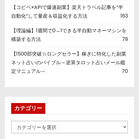
【コピペ×APIで爆速副業】楽天トラベル記事を“半
自動化”して量産＆収益化する方法
163
【理論編】1週間で0→1できる半自動マネーマシンを
構築する方法
79
【1500部突破☆ロングセラー】稼ぎに特化した副業
ネット占いのバイブル～逆算タロット占いメール鑑
定マニュアル～
70
カテゴリー
カ
テ