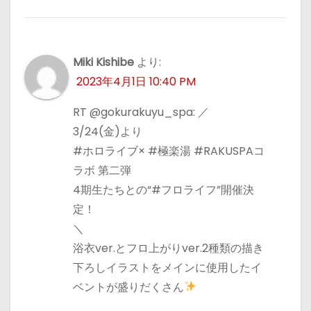
Miki Kishibe
より:
2023年4月1日 10:40 PM
RT @gokurakuyu_spa: ／
3/24(金)より
#ホロライブ× #極楽湯 #RAKUSPAコ
ラボ 第二弾
4期生たちとの“#フロライフ”開催決
定！
＼
浴衣ver.とフロ上がりver.2種類の描き
下ろしイラストをメインに使用したイ
ベントが盛りだくさん