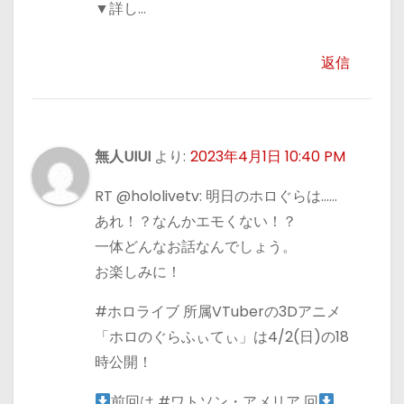
▼詳し…
返信
無人UIUI
より:
2023年4月1日 10:40 PM
RT @hololivetv: 明日のホロぐらは……
あれ！？なんかエモくない！？
一体どんなお話なんでしょう。
お楽しみに！
#ホロライブ 所属VTuberの3Dアニメ
「ホロのぐらふぃてぃ」は4/2(日)の18
時公開！
前回は #ワトソン・アメリア 回