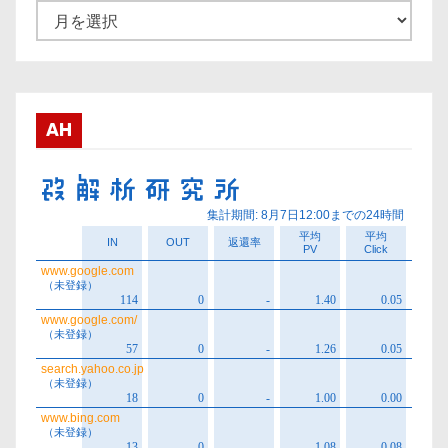
ア
ー
カ
イ
ブ
AH