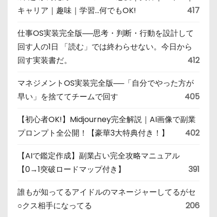
キャリア｜趣味｜学習…何でもOK!
417
仕事OS実装完全版──思考・判断・行動を設計して
回す人の1日 「読む」では終わらせない。今日から
回す実装書だ。
412
マネジメントOS実装完全版──「自分でやった方が
早い」を捨ててチームで回す
405
【初心者OK!】Midjourney完全解説｜AI画像で副業
プロンプト全公開！【豪華3大特典付き！】
402
【AIで鑑定作成】副業占い完全攻略マニュアル
【0→1突破ロードマップ付き】
391
誰もが知ってるアイドルのマネージャーしてるがセ
○クス相手になってる
206