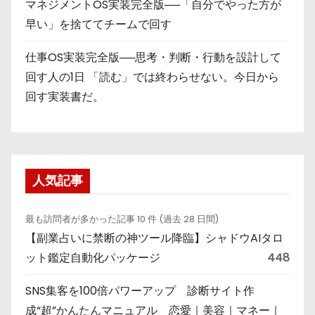
マネジメントOS実装完全版──「自分でやった方が
早い」を捨ててチームで回す
仕事OS実装完全版──思考・判断・行動を設計して
回す人の1日 「読む」では終わらせない。今日から
回す実装書だ。
人気記事
最も訪問者が多かった記事 10 件 (過去 28 日間)
【副業占いに禁断の神ツール降臨】シャドウAIタロ
ット鑑定自動化パッケージ
448
SNS集客を100倍パワーアップ 診断サイト作
成“超”かんたんマニュアル 恋愛｜美容｜マネー｜