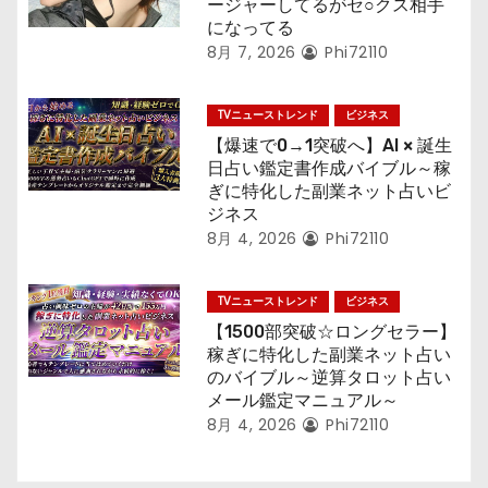
ージャーしてるがセ○クス相手
になってる
8月 7, 2026
Phi72110
TVニューストレンド
ビジネス
【爆速で0→1突破へ】AI × 誕生
日占い鑑定書作成バイブル～稼
ぎに特化した副業ネット占いビ
ジネス
8月 4, 2026
Phi72110
TVニューストレンド
ビジネス
【1500部突破☆ロングセラー】
稼ぎに特化した副業ネット占い
のバイブル～逆算タロット占い
メール鑑定マニュアル～
8月 4, 2026
Phi72110