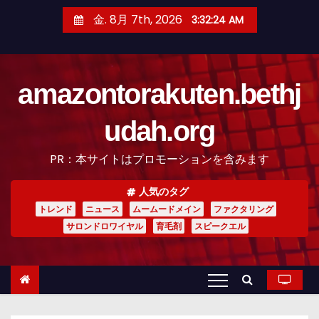
コ
金. 8月 7th, 2026
3:32:26 AM
ン
テ
ン
amazontorakuten.bethj
ツ
へ
udah.org
ス
キ
PR：本サイトはプロモーションを含みます
ッ
プ
人気のタグ
トレンド
ニュース
ムームードメイン
ファクタリング
サロンドロワイヤル
育毛剤
スピークエル