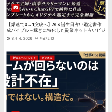
【爆速で0→1突破へ】AI × 誕生日占い鑑定書作
成バイブル～稼ぎに特化した副業ネット占いビジ
ネス
8月 4, 2026
Phi72110
TVニューストレンド
ビジネス