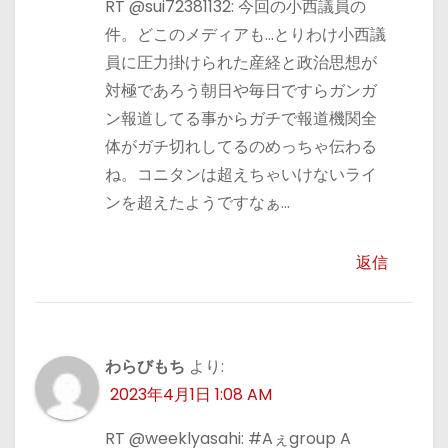
RT @sui72381132: 今回の小西議員の
件。どこのメディアも…とりわけ小西議
員に圧力掛けられた産経と政治思想が
対極であろう朝日や毎日ですらガンガ
ン報道してる事からガチで報道機関全
体がガチ切れしてるのめっちゃ伝わる
ね。コニタンは超えちゃいけないライ
ンを超えたようですなぁ…
返信
わらびもち
より:
2023年4月1日 1:08 AM
RT @weeklyasahi: #Aぇgroup A