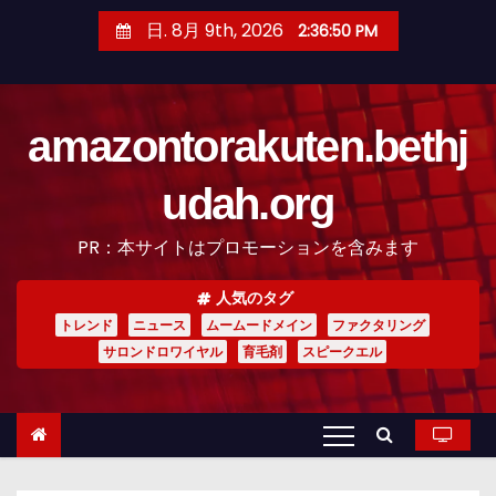
コ
日. 8月 9th, 2026
2:36:51 PM
ン
テ
ン
amazontorakuten.bethj
ツ
へ
udah.org
ス
キ
PR：本サイトはプロモーションを含みます
ッ
プ
人気のタグ
トレンド
ニュース
ムームードメイン
ファクタリング
サロンドロワイヤル
育毛剤
スピークエル