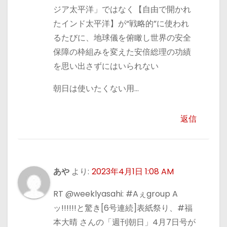
ジア太平洋」ではなく【自由で開かれ
たインド太平洋】が“戦略的”に使われ
るたびに、地球儀を俯瞰し世界の安全
保障の枠組みを変えた安倍総理の功績
を思い出さずにはいられない
朝日は使いたくない用…
返信
あや
より:
2023年4月1日 1:08 AM
RT @weeklyasahi: #Aぇgroup A
ッ!!!!!!と驚き[6号連続]表紙祭り、#福
本大晴 さんの「週刊朝日」4月7日号が