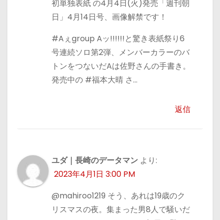
初単独表紙 の4月4日(火)発売「週刊朝
日」4月14日号、画像解禁です！
#Aぇgroup Aッ!!!!!!と驚き表紙祭り6
号連続ソロ第2弾、メンバーカラーのバ
トンをつないだAは佐野さんの手書き。
発売中の #福本大晴 さ…
返信
ユダ｜長崎のデータマン
より:
2023年4月1日 3:00 PM
@mahiroo1219 そう、あれは19歳のク
リスマスの夜。集まった男8人で騒いだ