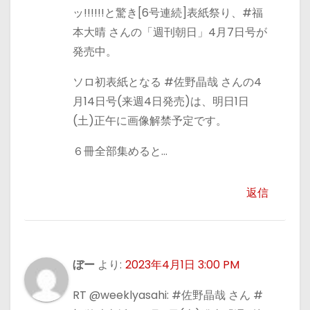
ッ!!!!!!と驚き[6号連続]表紙祭り、#福
本大晴 さんの「週刊朝日」4月7日号が
発売中。
ソロ初表紙となる #佐野晶哉 さんの4
月14日号(来週4日発売)は、明日1日
(土)正午に画像解禁予定です。
６冊全部集めると…
返信
ぼー
より:
2023年4月1日 3:00 PM
RT @weeklyasahi: #佐野晶哉 さん #