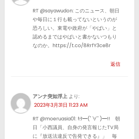
RT @sayawudon: このニュース、朝日
や毎日に１行も載ってないというのが
恐ろしい。東電や政府が「やばい」と
認めるまではやばいと書かないつもり
なのか。https://t.co/8RrfY3ce8r
返信
アンナ突如浮上
より:
2023年3月31日 11:23 AM
RT @moeruasia01: ｷﾀ━(ﾟ∀ﾟ)━!! 朝
日「小西議員、自身の発言報じたTV局
に『放送法違反で告発できる』」 毎