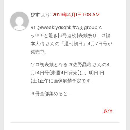
ぴす
より:
2023年4月1日 1:08 AM
RT @weeklyasahi: #Aぇgroup A
ッ!!!!!!と驚き[6号連続]表紙祭り、#福
本大晴 さんの「週刊朝日」4月7日号が
発売中。
ソロ初表紙となる #佐野晶哉 さんの4
月14日号(来週4日発売)は、明日1日
(土)正午に画像解禁予定です。
６冊全部集めると…
返信