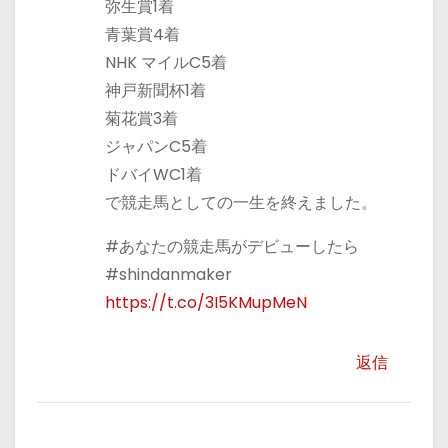
弥生賞1着
青葉賞4着
NHK マイルC5着
神戸新聞杯1着
菊花賞3着
ジャパンC5着
ドバイWC1着
で競走馬としての一生を終えました。
#あなたの競走馬がデビューしたら
#shindanmaker
https://t.co/3I5KMupMeN
返信