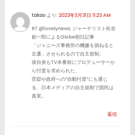
takao
より:
2023年3月31日 11:23 AM
RT @1ovelynews: ジャーナリスト松谷
創一郎によるGlobe朝日記事
「ジャニーズ事務所の機嫌を損ねると
左遷」させられるので自主規制。
彼自身もTV本番前にプロデューサーか
ら忖度を求められた。
官邸や政府への“自動忖度”にも通じ
る、日本メディアの自主規制で国民は
真実…
返信