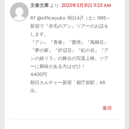
文春文庫
より:
2023年3月31日 11:23 AM
RT @officeyuko: 明日4/1（土）16時～
新宿で『赤毛のアン』ツアーのお話を
します。
『アン』『青春』『愛情』『風柳荘』
『夢の家』『炉辺荘』『虹の谷』『ア
ンの娘リラ』の舞台の写真上映。ツア
ーに興味がある方はぜひ！
4400円
朝日カルチャー新宿「都庁前駅」A6
出…
返信