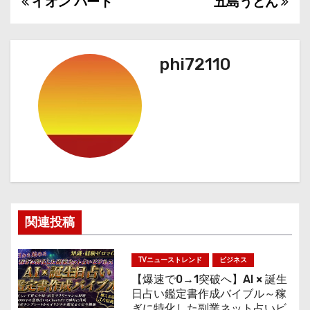
イオン パート
五島うどん
投
稿
ナ
phi72110
ビ
ゲ
ー
シ
ョ
関連投稿
ン
TVニューストレンド
ビジネス
【爆速で0→1突破へ】AI × 誕生
日占い鑑定書作成バイブル～稼
ぎに特化した副業ネット占いビ