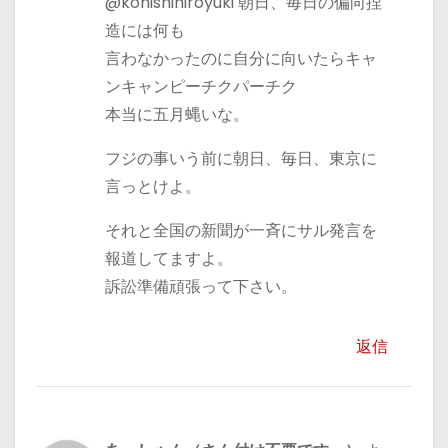
@konishihiroyuki 朝日、毎日の偏向捏
造には何も
言わなかったのに自分に向いたらキャ
ンキャンピーチクパーチク
本当に五月蝿いな。
フジの事いう前に朝日、毎日、東京に
言っとけよ。
それと全国の新聞が一斉にサル発言を
報道してますよ。
訴訟準備頑張って下さい。
返信