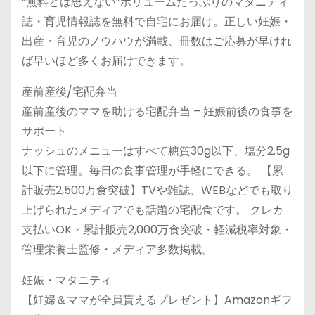
“無料とは思えない”ボリュームたっぷりのマタニティ
誌・育児情報誌を無料で自宅にお届け。正しい妊娠・
出産・育児のノウハウが満載、冊数はご応募が早けれ
ば早いほど多くお届けできます。
産前産後/宅配弁当
産前産後のママを助ける宅配弁当 – 妊娠前後の食事を
サポート
ナッシュのメニューはすべて糖質30g以下、塩分2.5g
以下に管理。毎日の食事管理が手軽にできる。 【累
計販売2,500万食突破】TVや雑誌、WEBなどでも取り
上げられたメディアでも話題の宅配食です。 クレカ
支払いOK・累計販売2,000万食突破・軽減税率対象・
管理栄養士監修・メディア多数掲載。
妊娠・マタニティ
【妊婦＆ママが全員貰えるプレゼント】Amazonギフ