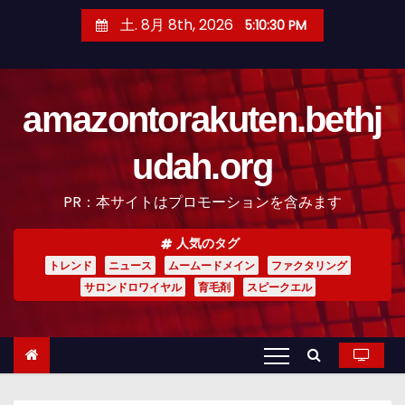
コ
土. 8月 8th, 2026
5:10:31 PM
ン
テ
ン
amazontorakuten.bethj
ツ
へ
udah.org
ス
キ
PR：本サイトはプロモーションを含みます
ッ
プ
人気のタグ
トレンド
ニュース
ムームードメイン
ファクタリング
サロンドロワイヤル
育毛剤
スピークエル