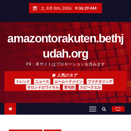
コ
ン
土. 8月 8th, 2026
9:36:31 AM
テ
ン
ツ
へ
amazontorakuten.bethj
ス
キ
ッ
udah.org
プ
PR：本サイトはプロモーションを含みます
人気のタグ
トレンド
ニュース
ムームードメイン
ファクタリング
サロンドロワイヤル
育毛剤
スピークエル