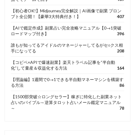
【初心者OK!】Midjourney完全解説｜AI画像で副業 プロン
プト全公開！【豪華3大特典付き！】
407
【AIで鑑定作成】副業占い完全攻略マニュアル【0→1突破
ロードマップ付き】
396
誰もが知ってるアイドルのマネージャーしてるがセ○クス相
手になってる
208
【コピペ×APIで爆速副業】楽天トラベル記事を“半自動
化”して量産＆収益化する方法
164
【理論編】1週間で0→1できる半自動マネーマシンを構築す
る方法
86
【1500部突破☆ロングセラー】稼ぎに特化した副業ネット
占いのバイブル～逆算タロット占いメール鑑定マニュアル
～
78