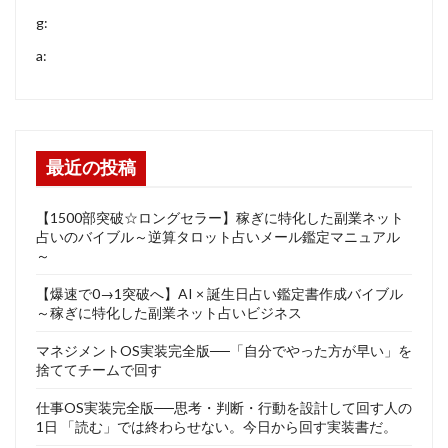
g:
a:
最近の投稿
【1500部突破☆ロングセラー】稼ぎに特化した副業ネット
占いのバイブル～逆算タロット占いメール鑑定マニュアル
～
【爆速で0→1突破へ】AI × 誕生日占い鑑定書作成バイブル
～稼ぎに特化した副業ネット占いビジネス
マネジメントOS実装完全版──「自分でやった方が早い」を
捨ててチームで回す
仕事OS実装完全版──思考・判断・行動を設計して回す人の
1日 「読む」では終わらせない。今日から回す実装書だ。