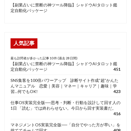
【副業占いに禁断の神ツール降臨】シャドウAIタロット鑑
定自動化パッケージ
人気記事
最も訪問者が多かった記事 10 件 (過去 28 日間)
【副業占いに禁断の神ツール降臨】シャドウAIタロット鑑
定自動化パッケージ
451
SNS集客を100倍パワーアップ 診断サイト作成“超”かんた
んマニュアル 恋愛｜美容｜マネー｜キャリア｜趣味｜学
習…何でもOK!
423
仕事OS実装完全版──思考・判断・行動を設計して回す人の
1日 「読む」では終わらせない。今日から回す実装書だ。
416
マネジメントOS実装完全版──「自分でやった方が早い」を
捨ててチームで回す
409