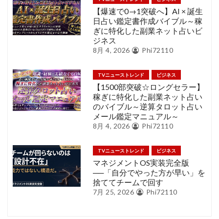
【爆速で0→1突破へ】AI × 誕生
日占い鑑定書作成バイブル～稼
ぎに特化した副業ネット占いビ
ジネス
8月 4, 2026
Phi72110
TVニューストレンド
ビジネス
【1500部突破☆ロングセラー】
稼ぎに特化した副業ネット占い
のバイブル～逆算タロット占い
メール鑑定マニュアル～
8月 4, 2026
Phi72110
TVニューストレンド
ビジネス
マネジメントOS実装完全版
──「自分でやった方が早い」を
捨ててチームで回す
7月 25, 2026
Phi72110