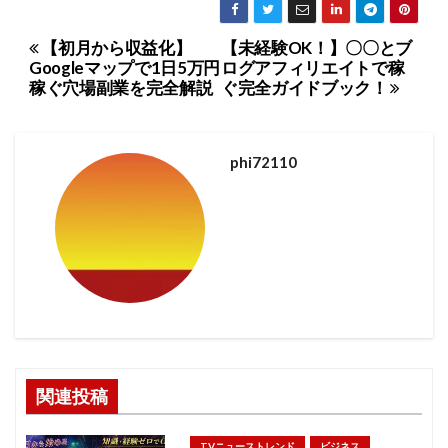
【初月から収益化】
【未経験OK！】〇〇とブ
投
Googleマップで1日5万円
ログアフィリエイトで稼
稿
稼ぐ穴場副業を完全解説
ぐ完全ガイドブック！
ナ
ビ
phi72110
ゲ
ー
シ
ョ
ン
関連投稿
TVニューストレンド
ビジネス