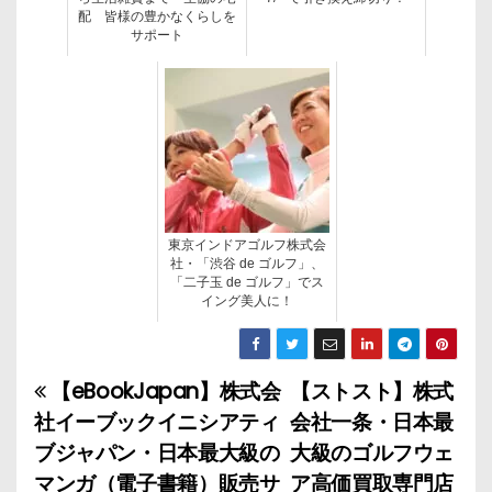
配 皆様の豊かなくらしを
サポート
東京インドアゴルフ株式会
社・「渋谷 de ゴルフ」、
「二子玉 de ゴルフ」でス
イング美人に！
【eBookJapan】株式会
【ストスト】株式
投
社イーブックイニシアティ
会社一条・日本最
稿
ブジャパン・日本最大級の
大級のゴルフウェ
マンガ（電子書籍）販売サ
ア高価買取専門店
ナ