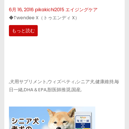
6月 16, 2016
pikakichi2015
エイジングケア
◆Twendee X（トゥエンディ X）
もっと読む
,犬用サプリメント,ウィズペティ,シニア犬,健康維持,毎
日一緒,DHA＆EPA,獣医師推奨,国産,