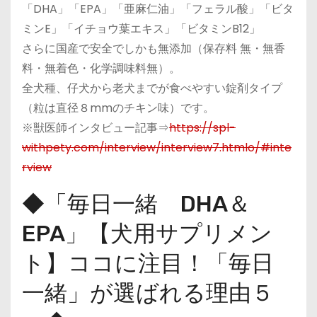
「DHA」「EPA」「亜麻仁油」「フェラル酸」「ビタ
ミンE」「イチョウ葉エキス」「ビタミンB12」
さらに国産で安全でしかも無添加（保存料 無・無香
料・無着色・化学調味料無）。
全犬種、仔犬から老犬までが食べやすい錠剤タイプ
（粒は直径８mmのチキン味）です。
※獣医師インタビュー記事⇒
https://spl-
withpety.com/interview/interview7.htmlo/#inte
rview
◆「毎日一緒 DHA＆
EPA」【犬用サプリメン
ト】ココに注目！「毎日
一緒」が選ばれる理由５