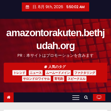
コ
日. 8月 9th, 2026
5:50:04 AM
ン
テ
ン
amazontorakuten.bethj
ツ
へ
udah.org
ス
キ
PR：本サイトはプロモーションを含みます
ッ
プ
人気のタグ
トレンド
ニュース
ムームードメイン
ファクタリング
サロンドロワイヤル
育毛剤
スピークエル