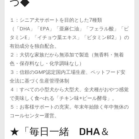
つ◆
１：シニア犬サポートを目的とした7種類
（「DHA」「EPA」「亜麻仁油」「フェラル酸」「ビ
タミンE」「イチョウ葉エキス」「ビタミンB12」）の
有効成分を独自配合。
２：大切な家族だから無添加で製造（無香料・無着
色・保存料なし・化学調味なし）
３：信頼のGMP認定国内工場生産、ペットフード安
全法に基づく生産管理体制
４：すべての小型犬から大型犬、全犬種がおやつ感覚
で美味しく食べれる「チキン味+ビール酵母」。
５：お客様サポートの充実。年末年始除く年中無休の
コールセンター運営。
★「毎日一緒 DHA＆