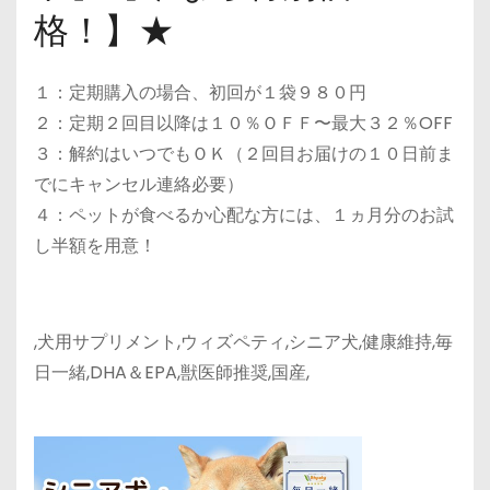
格！】★
１：定期購入の場合、初回が１袋９８０円
２：定期２回目以降は１０％ＯＦＦ〜最大３２％OFF
３：解約はいつでもＯＫ（２回目お届けの１０日前ま
でにキャンセル連絡必要）
４：ペットが食べるか心配な方には、１ヵ月分のお試
し半額を用意！
,犬用サプリメント,ウィズペティ,シニア犬,健康維持,毎
日一緒,DHA＆EPA,獣医師推奨,国産,