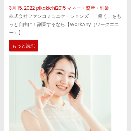
3月 15, 2022
pikakichi2015
マネー・資産・副業
株式会社ファンコミュニケーションズ・「働く」をも
っと自由に！副業するなら【WorkAny（ワークエニ
ー）】
もっと読む