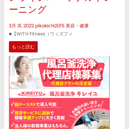
ーニング
3月 31, 2022
pikakichi2015
美容・健康
■【WITH Fitness（ウィズフィ
もっと読む