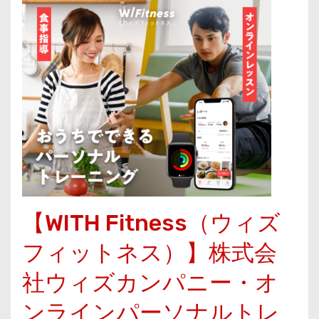
【WITH Fitness（ウィズ
フィットネス）】株式会
社ウィズカンパニー・オ
ンラインパーソナルトレ