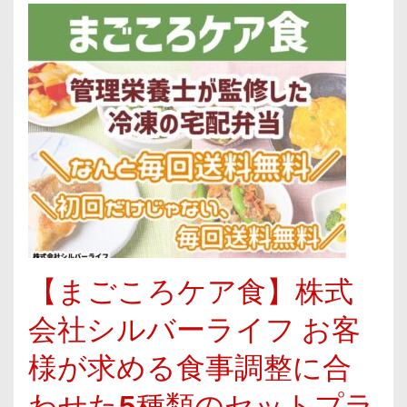
【まごころケア食】株式
会社シルバーライフ お客
様が求める食事調整に合
わせた5種類のセットプラ