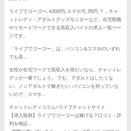
ライブでゴーゴー, 4200円, スマホ可, 35円 ？ … チャ
ットレディ・アダルトグッズモニターなど、在宅勤務
やリモートワークできる高収入バイトの求人一覧ペー
ジです。
「ライブでゴーゴー」は、パソコン&スマホのいずれ
でも高 …
女性が在宅ワークで高収入を得たいなら、チャットレ
ディが一番でしょう。 でも、アダルトはしたくな
い、ノンアダルトで稼ぎたい. パソコンを持っていな
いので、スマホ …
チャットレディコラム>ライブチャットサイト
【潜入取材】ライブでゴーゴーは稼げる？口コミ・評
判を検証 …