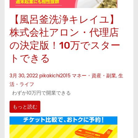
【風呂釜洗浄キレイユ】
株式会社アロン・代理店
の決定版！10万でスター
トできる
3月 30, 2022
pikakichi2015
マネー・資産・副業
,
生
活・ライフ
わずか10万円で開業できる
もっと読む