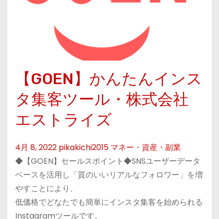
【GOEN】かんたんインス
タ集客ツール・株式会社
エストライズ
4月 8, 2022
pikakichi2015
マネー・資産・副業
◆【GOEN】セールスポイント◆SNSユーザーデータ
ベースを活用し「質のいいリアルなフォロワー」を増
やすことにより、
低価格でどなたでも簡単にインスタ集客を始められる
Instagramツールです。