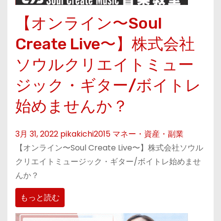
【オンライン〜Soul
Create Live〜】株式会社
ソウルクリエイトミュー
ジック・ギター/ボイトレ
始めませんか？
3月 31, 2022
pikakichi2015
マネー・資産・副業
【オンライン〜Soul Create Live〜】株式会社ソウル
クリエイトミュージック・ギター/ボイトレ始めませ
んか？
もっと読む