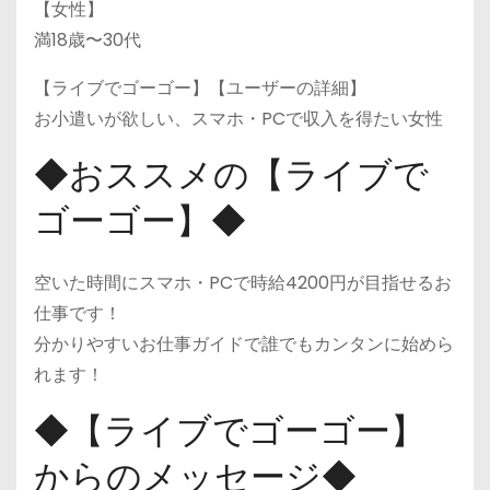
【女性】
満18歳〜30代
【ライブでゴーゴー】【ユーザーの詳細】
お小遣いが欲しい、スマホ・PCで収入を得たい女性
◆おススメの【ライブで
ゴーゴー】◆
空いた時間にスマホ・PCで時給4200円が目指せるお
仕事です！
分かりやすいお仕事ガイドで誰でもカンタンに始めら
れます！
◆【ライブでゴーゴー】
からのメッセージ◆