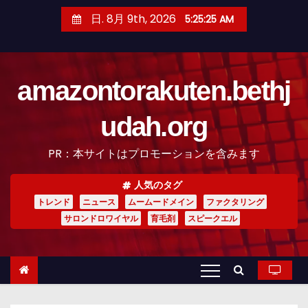
コ
日. 8月 9th, 2026
5:25:26 AM
ン
テ
ン
amazontorakuten.bethj
ツ
へ
udah.org
ス
キ
PR：本サイトはプロモーションを含みます
ッ
プ
人気のタグ
トレンド
ニュース
ムームードメイン
ファクタリング
サロンドロワイヤル
育毛剤
スピークエル