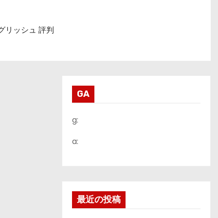
グリッシュ 評判
GA
g:
a:
最近の投稿