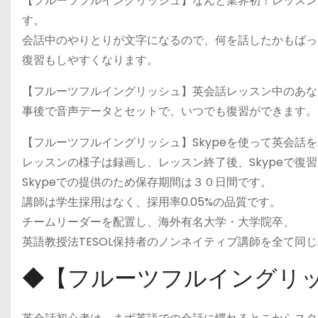
【フルーツフルイングリッシュ】なんと業界初！レッスン
す。
会話中のやりとりが文字になるので、何を話したかもばっ
復習もしやすくなります。
【フルーツフルイングリッシュ】英会話レッスン中のあな
事後で音声データとセットで、いつでも復習ができます。
【フルーツフルイングリッシュ】Skypeを使って英会話
レッスンの様子は録画し、レッスン終了後、Skypeで復
Skypeでの提供のため保存期間は３０日間です。
講師は学生採用はなく、採用率0.05%の品質です。
チームリーダーを配置し、海外有名大学・大学院卒、
英語教授法TESOL保持者のノンネイティブ講師を全て同
◆【フルーツフルイングリ