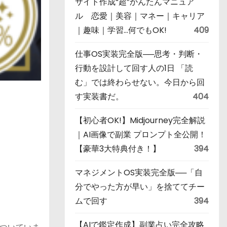
サイト作成“超”かんたんマニュア
ル 恋愛｜美容｜マネー｜キャリア
｜趣味｜学習…何でもOK!
409
仕事OS実装完全版──思考・判断・
行動を設計して回す人の1日 「読
む」では終わらせない。今日から回
す実装書だ。
404
【初心者OK!】Midjourney完全解説
｜AI画像で副業 プロンプト全公開！
【豪華3大特典付き！】
394
マネジメントOS実装完全版──「自
分でやった方が早い」を捨ててチー
ムで回す
394
【AIで鑑定作成】副業占い完全攻略