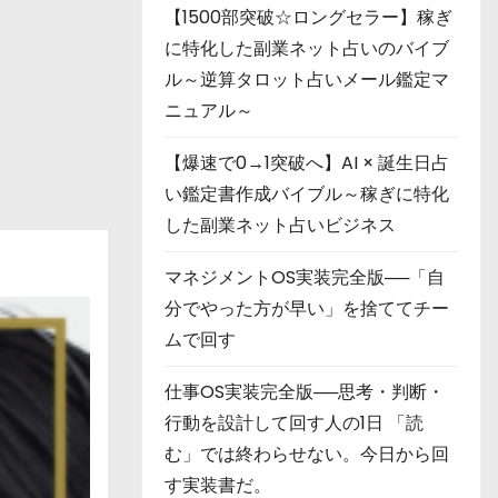
【1500部突破☆ロングセラー】稼ぎ
に特化した副業ネット占いのバイブ
ル～逆算タロット占いメール鑑定マ
ニュアル～
【爆速で0→1突破へ】AI × 誕生日占
い鑑定書作成バイブル～稼ぎに特化
した副業ネット占いビジネス
マネジメントOS実装完全版──「自
分でやった方が早い」を捨ててチー
ムで回す
仕事OS実装完全版──思考・判断・
行動を設計して回す人の1日 「読
む」では終わらせない。今日から回
す実装書だ。