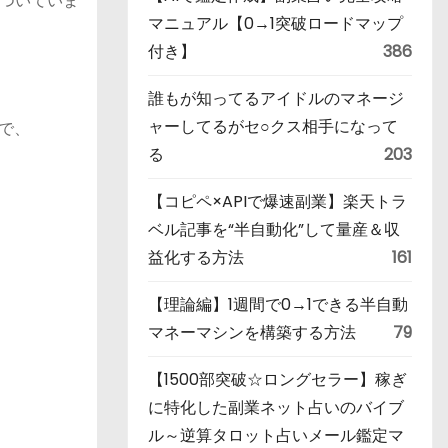
ついていま
マニュアル【0→1突破ロードマップ
付き】
386
誰もが知ってるアイドルのマネージ
ャーしてるがセ○クス相手になって
で、
る
203
【コピペ×APIで爆速副業】楽天トラ
ベル記事を“半自動化”して量産＆収
益化する方法
161
【理論編】1週間で0→1できる半自動
マネーマシンを構築する方法
79
【1500部突破☆ロングセラー】稼ぎ
に特化した副業ネット占いのバイブ
ル～逆算タロット占いメール鑑定マ