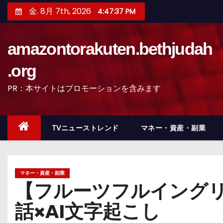
コ
金. 8月 7th, 2026
4:47:38 PM
ン
テ
amazontorakuten.bethjudah
ン
ツ
.org
へ
PR：本サイトはプロモーションを含みます
ス
キ
ッ
TVニューストレンド
マネー・資産・副業
プ
マネー・資産・副業
【フルーツフルイング
話×AI文字起こし