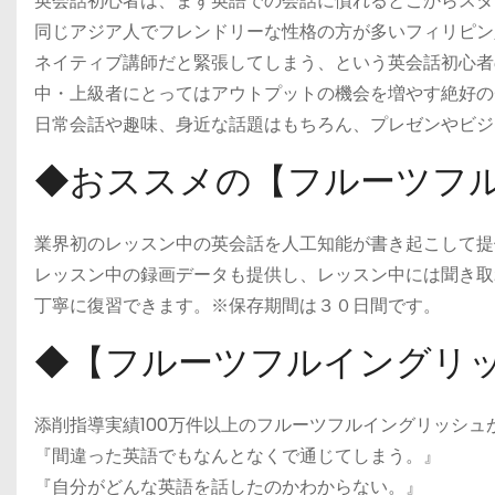
英会話初心者は、まず英語での会話に慣れるとこからスタ
同じアジア人でフレンドリーな性格の方が多いフィリピン
ネイティブ講師だと緊張してしまう、という英会話初心者
中・上級者にとってはアウトプットの機会を増やす絶好の
日常会話や趣味、身近な話題はもちろん、プレゼンやビジ
◆おススメの【フルーツフ
業界初のレッスン中の英会話を人工知能が書き起こして提
レッスン中の録画データも提供し、レッスン中には聞き取
丁寧に復習できます。※保存期間は３０日間です。
◆【フルーツフルイングリ
添削指導実績100万件以上のフルーツフルイングリッシ
『間違った英語でもなんとなくで通じてしまう。』
『自分がどんな英語を話したのかわからない。』