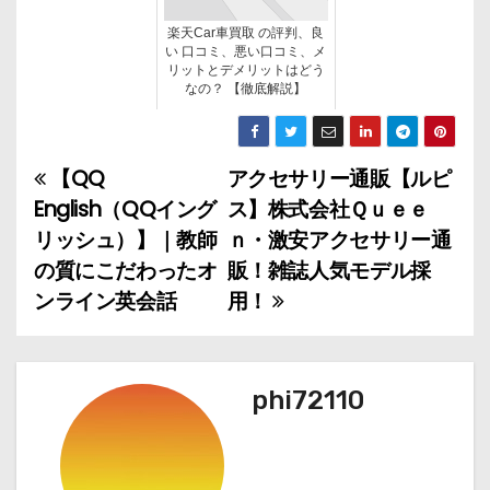
楽天Car車買取 の評判、良
い 口コミ、悪い口コミ、メ
リットとデメリットはどう
なの？ 【徹底解説】
【QQ
アクセサリー通販【ルピ
投
English（QQイング
ス】株式会社Ｑｕｅｅ
稿
リッシュ）】｜教師
ｎ・激安アクセサリー通
の質にこだわったオ
販！雑誌人気モデル採
ナ
ンライン英会話
用！
ビ
ゲ
phi72110
ー
シ