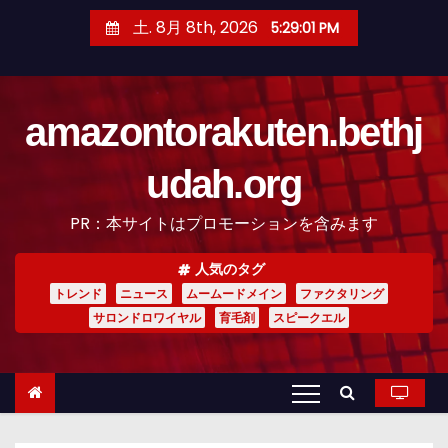
コ
土. 8月 8th, 2026
5:29:02 PM
ン
テ
ン
amazontorakuten.bethj
ツ
へ
udah.org
ス
キ
PR：本サイトはプロモーションを含みます
ッ
プ
人気のタグ
トレンド
ニュース
ムームードメイン
ファクタリング
サロンドロワイヤル
育毛剤
スピークエル