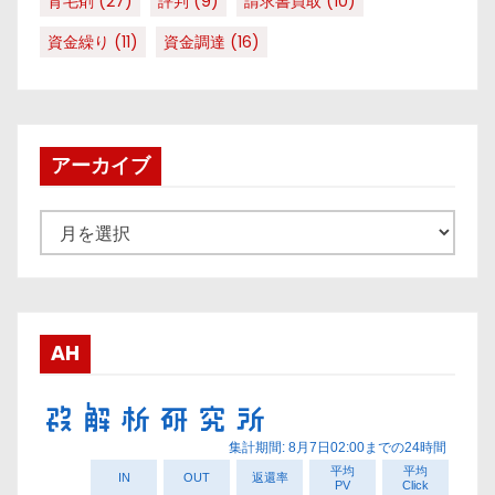
育毛剤
(27)
評判
(9)
請求書買取
(10)
資金繰り
(11)
資金調達
(16)
アーカイブ
ア
ー
カ
イ
ブ
AH