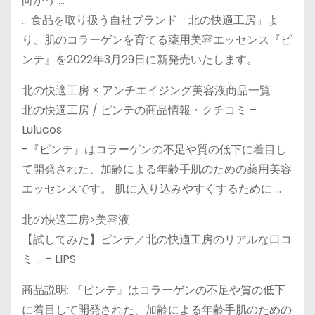
向かう …
… 食品を取り扱う自社ブランド「北の快適工房」よ
り、肌のコラーゲンを育てる薬用美容エッセンス『ピ
ンテ』を2022年3月29日に新発売いたします。
北の快適工房 × アンチエイジング美容液商品一覧
北の快適工房 / ピンテの商品情報・クチコミ –
Lulucos
-『ピンテ』はコラーゲンの不足や質の低下に着目し
て開発された、加齢による年齢手肌のための薬用美容
エッセンスです。 肌に入り込みやすくするために …
北の快適工房>美容液
【試してみた】ピンテ／北の快適工房のリアルな口コ
ミ … – LIPS
商品説明: 『ピンテ』はコラーゲンの不足や質の低下
に着目して開発された、加齢による年齢手肌のための