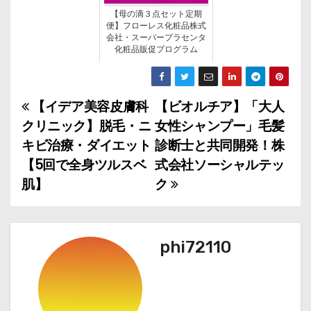
【母の滴３点セット定期
便】フローレス化粧品株式
会社・スーパープラセンタ
化粧品販促プログラム
【イデア美容皮膚科
【ビオルチア】「大人
投
クリニック】脱毛・ニ
女性シャンプー」毛髪
稿
キビ治療・ダイエット
診断士と共同開発！株
【5回で全身ツルスベ
式会社ソーシャルテッ
ナ
肌】
ク
ビ
ゲ
phi72110
ー
シ