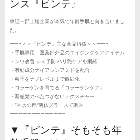
ンス『ピンテ』
東証一部上場企業が本気で年齢手肌と向き合いまし
た。
——–＜＜『ピンテ』主な商品特徴＞＞——–
・手肌専用 医薬部外品のエイジングケアアイテム
・シワ改善 シミ予防 ハリ艶ケアを網羅
・有効成分ナイアシンアミドを配合
・粒子をナノレベルまで微細化
・コラーゲンを育てる「コラーゲンケア」
・新感覚のべたつかないテクスチャー
・“香水の都”南仏グラースで調香
————————————–
▼『ピンテ』そもそも年