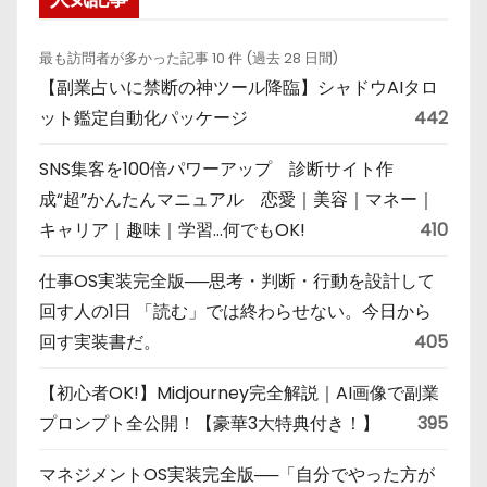
最も訪問者が多かった記事 10 件 (過去 28 日間)
【副業占いに禁断の神ツール降臨】シャドウAIタロ
ット鑑定自動化パッケージ
442
SNS集客を100倍パワーアップ 診断サイト作
成“超”かんたんマニュアル 恋愛｜美容｜マネー｜
キャリア｜趣味｜学習…何でもOK!
410
仕事OS実装完全版──思考・判断・行動を設計して
回す人の1日 「読む」では終わらせない。今日から
回す実装書だ。
405
【初心者OK!】Midjourney完全解説｜AI画像で副業
プロンプト全公開！【豪華3大特典付き！】
395
マネジメントOS実装完全版──「自分でやった方が