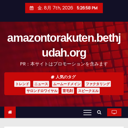
コ
金. 8月 7th, 2026
5:26:59 PM
ン
テ
ン
amazontorakuten.bethj
ツ
へ
udah.org
ス
キ
PR：本サイトはプロモーションを含みます
ッ
プ
人気のタグ
トレンド
ニュース
ムームードメイン
ファクタリング
サロンドロワイヤル
育毛剤
スピークエル