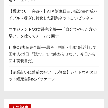
【爆速で0→1突破へ】AI × 誕生日占い鑑定書作成バ
イブル～稼ぎに特化した副業ネット占いビジネス
マネジメントOS実装完全版──「自分でやった方が
早い」を捨ててチームで回す
仕事OS実装完全版──思考・判断・行動を設計して
回す人の1日 「読む」では終わらせない。今日から
回す実装書だ。
【副業占いに禁断の神ツール降臨】シャドウAIタロ
ット鑑定自動化パッケージ
人気記事