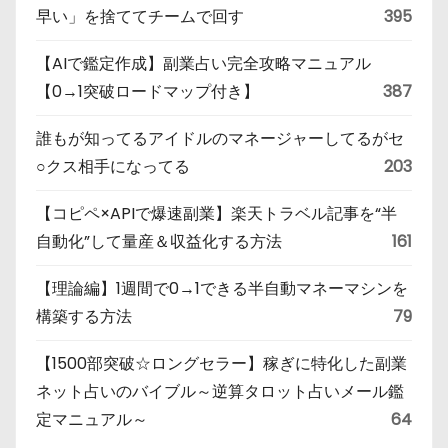
早い」を捨ててチームで回す
395
【AIで鑑定作成】副業占い完全攻略マニュアル
【0→1突破ロードマップ付き】
387
誰もが知ってるアイドルのマネージャーしてるがセ
○クス相手になってる
203
【コピペ×APIで爆速副業】楽天トラベル記事を“半
自動化”して量産＆収益化する方法
161
【理論編】1週間で0→1できる半自動マネーマシンを
構築する方法
79
【1500部突破☆ロングセラー】稼ぎに特化した副業
ネット占いのバイブル～逆算タロット占いメール鑑
定マニュアル～
64