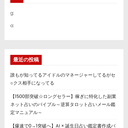
g:
a:
最近の投稿
誰もが知ってるアイドルのマネージャーしてるがセ
○クス相手になってる
【1500部突破☆ロングセラー】稼ぎに特化した副業
ネット占いのバイブル～逆算タロット占いメール鑑
定マニュアル～
【爆速で0→1突破へ】AI × 誕生日占い鑑定書作成バ