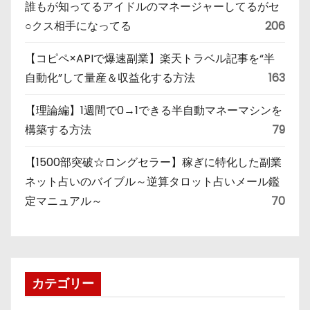
誰もが知ってるアイドルのマネージャーしてるがセ
○クス相手になってる
206
【コピペ×APIで爆速副業】楽天トラベル記事を“半
自動化”して量産＆収益化する方法
163
【理論編】1週間で0→1できる半自動マネーマシンを
構築する方法
79
【1500部突破☆ロングセラー】稼ぎに特化した副業
ネット占いのバイブル～逆算タロット占いメール鑑
定マニュアル～
70
カテゴリー