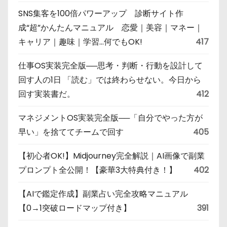
SNS集客を100倍パワーアップ 診断サイト作
成“超”かんたんマニュアル 恋愛｜美容｜マネー｜
キャリア｜趣味｜学習…何でもOK!
417
仕事OS実装完全版──思考・判断・行動を設計して
回す人の1日 「読む」では終わらせない。今日から
回す実装書だ。
412
マネジメントOS実装完全版──「自分でやった方が
早い」を捨ててチームで回す
405
【初心者OK!】Midjourney完全解説｜AI画像で副業
プロンプト全公開！【豪華3大特典付き！】
402
【AIで鑑定作成】副業占い完全攻略マニュアル
【0→1突破ロードマップ付き】
391