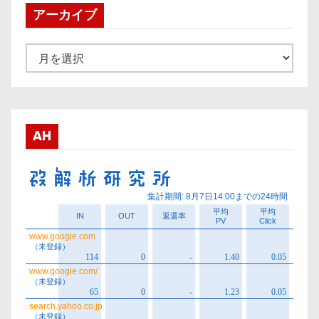
アーカイブ
ア
ー
カ
イ
ブ
AH