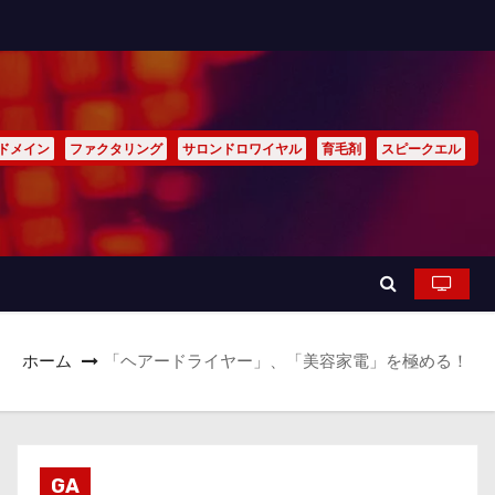
ドメイン
ファクタリング
サロンドロワイヤル
育毛剤
スピークエル
ホーム
「ヘアードライヤー」、「美容家電」を極める！
GA