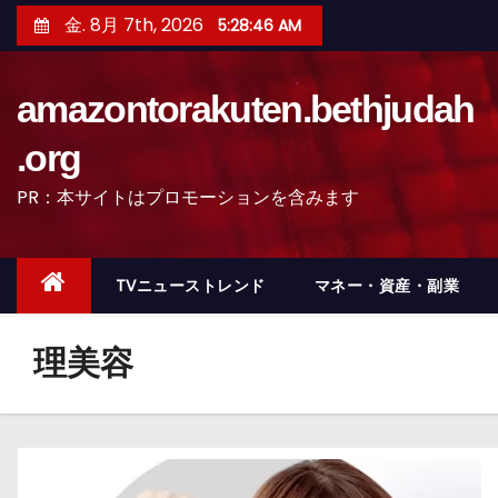
コ
金. 8月 7th, 2026
5:28:48 AM
ン
テ
amazontorakuten.bethjudah
ン
ツ
.org
へ
PR：本サイトはプロモーションを含みます
ス
キ
ッ
TVニューストレンド
マネー・資産・副業
プ
理美容