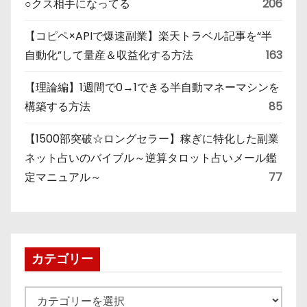
○クス相手になってる
206
【コピペ×APIで爆速副業】楽天トラベル記事を“半
自動化”して量産＆収益化する方法
163
【理論編】1週間で0→1できる半自動マネーマシンを
構築する方法
85
【1500部突破☆ロングセラー】稼ぎに特化した副業
ネット占いのバイブル～逆算タロット占いメール鑑
定マニュアル～
77
カテゴリー
カ