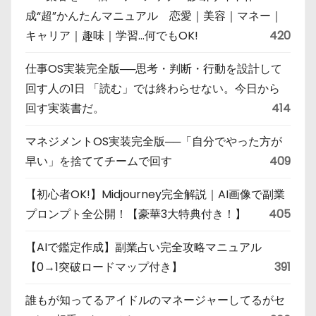
成“超”かんたんマニュアル 恋愛｜美容｜マネー｜
キャリア｜趣味｜学習…何でもOK!
420
仕事OS実装完全版──思考・判断・行動を設計して
回す人の1日 「読む」では終わらせない。今日から
回す実装書だ。
414
マネジメントOS実装完全版──「自分でやった方が
早い」を捨ててチームで回す
409
【初心者OK!】Midjourney完全解説｜AI画像で副業
プロンプト全公開！【豪華3大特典付き！】
405
【AIで鑑定作成】副業占い完全攻略マニュアル
【0→1突破ロードマップ付き】
391
誰もが知ってるアイドルのマネージャーしてるがセ