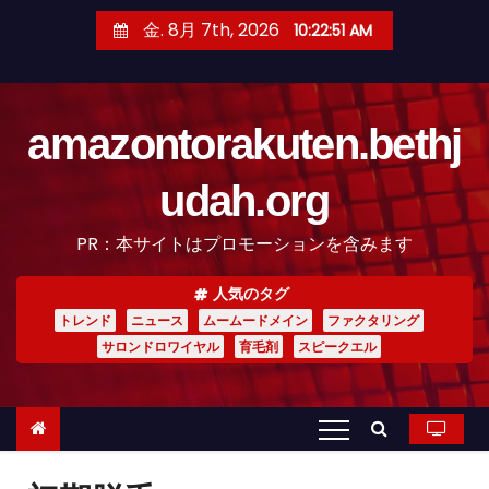
コ
金. 8月 7th, 2026
10:22:52 AM
ン
テ
ン
amazontorakuten.bethj
ツ
へ
udah.org
ス
キ
PR：本サイトはプロモーションを含みます
ッ
プ
人気のタグ
トレンド
ニュース
ムームードメイン
ファクタリング
サロンドロワイヤル
育毛剤
スピークエル