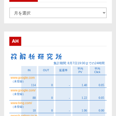
ア
ー
カ
イ
ブ
AH