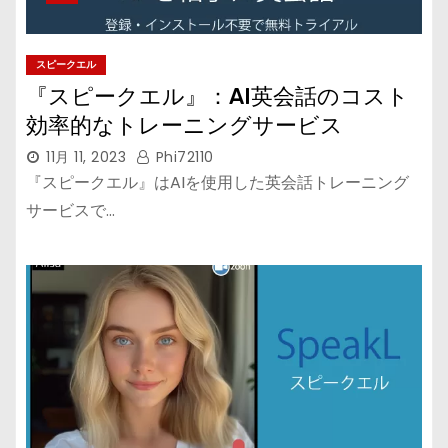
スピークエル
『スピークエル』：AI英会話のコスト
効率的なトレーニングサービス
11月 11, 2023
Phi72110
『スピークエル』はAIを使用した英会話トレーニング
サービスで…