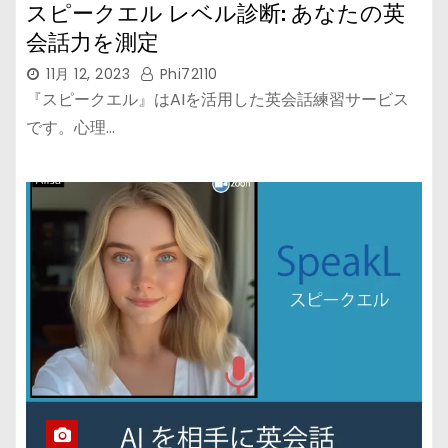
スピークエル レベル診断: あなたの英
会話力を測定
11月 12, 2023
Phi72110
『スピークエル』はAIを活用した英会話練習サービス
です。心理…