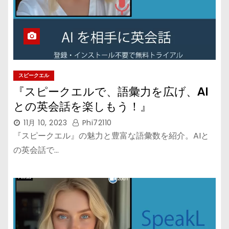
スピークエル
『スピークエルで、語彙力を広げ、AI
との英会話を楽しもう！』
11月 10, 2023
Phi72110
『スピークエル』の魅力と豊富な語彙数を紹介。AIと
の英会話で…