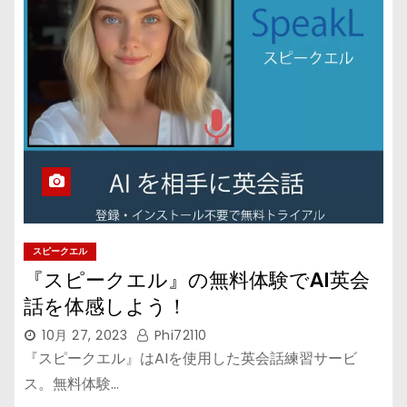
スピークエル
『スピークエル』の無料体験でAI英会
話を体感しよう！
10月 27, 2023
Phi72110
『スピークエル』はAIを使用した英会話練習サービ
ス。無料体験…