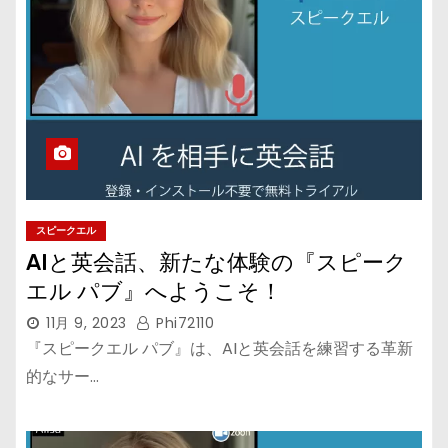
スピークエル
AIと英会話、新たな体験の『スピーク
エル パブ』へようこそ！
11月 9, 2023
Phi72110
『スピークエル パブ』は、AIと英会話を練習する革新
的なサー…