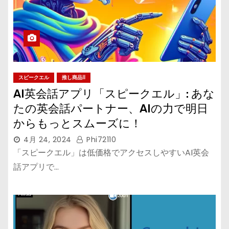
スピークエル
推し商品II
AI英会話アプリ「スピークエル」: あな
たの英会話パートナー、AIの力で明日
からもっとスムーズに！
4月 24, 2024
Phi72110
「スピークエル」は低価格でアクセスしやすいAI英会
話アプリで…