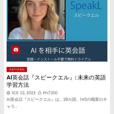
スピークエル
AI英会話『スピークエル』: 未来の英語
学習方法
10月 22, 2023
Phi72110
AI英会話『スピークエル』は、29カ国、145の職業のキ
ャラ…