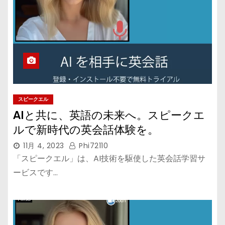
スピークエル
AIと共に、英語の未来へ。スピークエ
ルで新時代の英会話体験を。
11月 4, 2023
Phi72110
「スピークエル」は、AI技術を駆使した英会話学習サ
ービスです…