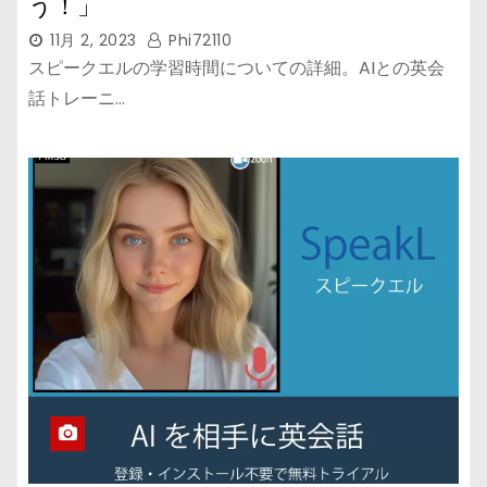
う！」
11月 2, 2023
Phi72110
スピークエルの学習時間についての詳細。AIとの英会
話トレーニ…