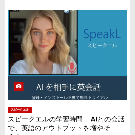
スピークエル
スピークエルの学習時間 「AIとの会話
で、英語のアウトプットを増やそ