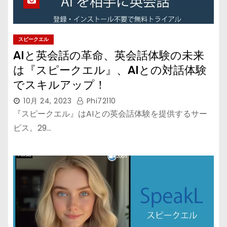
スピークエル
AIと英会話の革命、英会話体験の未来
は『スピークエル』、AIとの対話体験
でスキルアップ！
10月 24, 2023
Phi72110
『スピークエル』はAIとの英会話体験を提供するサー
ビス。29…