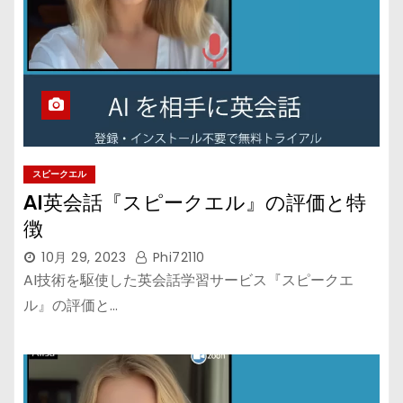
スピークエル
AI英会話『スピークエル』の評価と特
徴
10月 29, 2023
Phi72110
AI技術を駆使した英会話学習サービス『スピークエ
ル』の評価と…