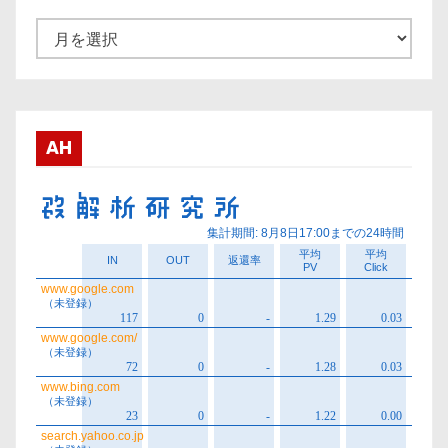
ア
ー
カ
イ
ブ
AH