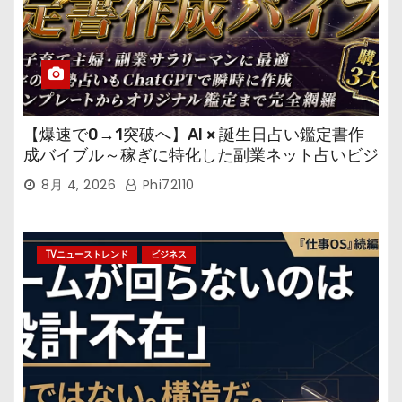
【爆速で0→1突破へ】AI × 誕生日占い鑑定書作
成バイブル～稼ぎに特化した副業ネット占いビジ
ネス
8月 4, 2026
Phi72110
TVニューストレンド
ビジネス