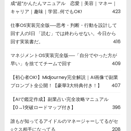
成“超”かんたんマニュアル 恋愛｜美容｜マネー｜
キャリア｜趣味｜学習…何でもOK!
423
仕事OS実装完全版──思考・判断・行動を設計して
回す人の1日 「読む」では終わらせない。今日から
回す実装書だ。
416
マネジメントOS実装完全版──「自分でやった方が
早い」を捨ててチームで回す
409
【初心者OK!】Midjourney完全解説｜AI画像で副業
プロンプト全公開！【豪華3大特典付き！】
407
【AIで鑑定作成】副業占い完全攻略マニュアル
【0→1突破ロードマップ付き】
396
誰もが知ってるアイドルのマネージャーしてるがセ
○クス相手になってる
208