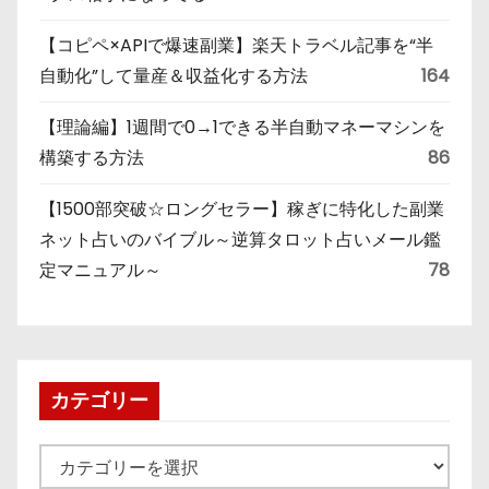
【コピペ×APIで爆速副業】楽天トラベル記事を“半
自動化”して量産＆収益化する方法
164
【理論編】1週間で0→1できる半自動マネーマシンを
構築する方法
86
【1500部突破☆ロングセラー】稼ぎに特化した副業
ネット占いのバイブル～逆算タロット占いメール鑑
定マニュアル～
78
カテゴリー
カ
テ