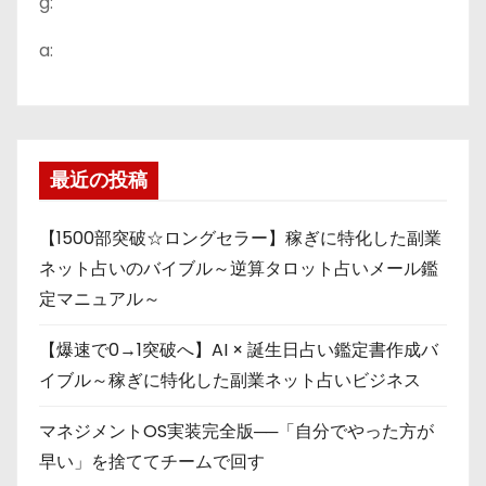
g:
a:
最近の投稿
【1500部突破☆ロングセラー】稼ぎに特化した副業
ネット占いのバイブル～逆算タロット占いメール鑑
定マニュアル～
【爆速で0→1突破へ】AI × 誕生日占い鑑定書作成バ
イブル～稼ぎに特化した副業ネット占いビジネス
マネジメントOS実装完全版──「自分でやった方が
早い」を捨ててチームで回す