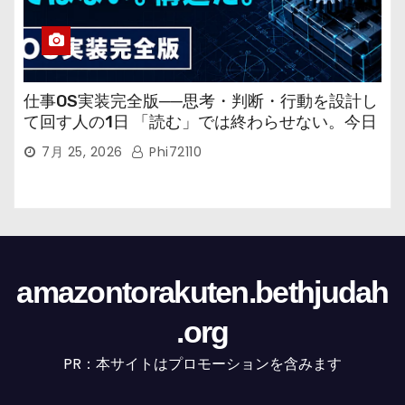
仕事OS実装完全版──思考・判断・行動を設計し
て回す人の1日 「読む」では終わらせない。今日
から回す実装書だ。
7月 25, 2026
Phi72110
amazontorakuten.bethjudah
.org
PR：本サイトはプロモーションを含みます