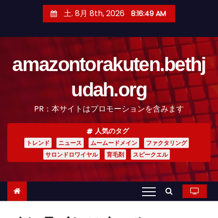
コ
土. 8月 8th, 2026
8:16:49 AM
ン
テ
ン
amazontorakuten.bethj
ツ
へ
udah.org
ス
キ
PR：本サイトはプロモーションを含みます
ッ
プ
人気のタグ
トレンド
ニュース
ムームードメイン
ファクタリング
サロンドロワイヤル
育毛剤
スピークエル