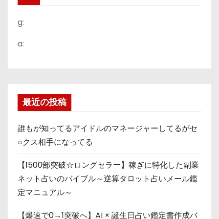
g:
a:
最近の投稿
誰もが知ってるアイドルのマネージャーしてるがセ
○クス相手になってる
【1500部突破☆ロングセラー】稼ぎに特化した副業
ネット占いのバイブル～逆算タロット占いメール鑑
定マニュアル～
【爆速で0→1突破へ】AI × 誕生日占い鑑定書作成バ