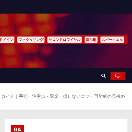
ドメイン
ファクタリング
サロンドロワイヤル
育毛剤
スピークエル
完全ガイド｜手順・注意点・返金・損しないコツ・再契約の見極め
GA