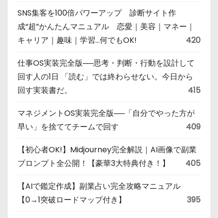
SNS集客を100倍パワーアップ 診断サイト作
成“超”かんたんマニュアル 恋愛｜美容｜マネー｜
キャリア｜趣味｜学習…何でもOK!
420
仕事OS実装完全版──思考・判断・行動を設計して
回す人の1日 「読む」では終わらせない。今日から
回す実装書だ。
415
マネジメントOS実装完全版──「自分でやった方が
早い」を捨ててチームで回す
409
【初心者OK!】Midjourney完全解説｜AI画像で副業
プロンプト全公開！【豪華3大特典付き！】
405
【AIで鑑定作成】副業占い完全攻略マニュアル
【0→1突破ロードマップ付き】
395