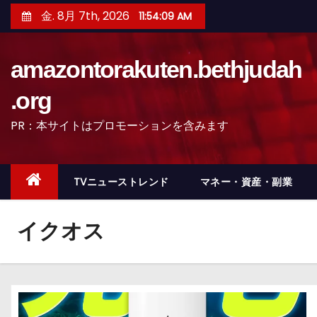
コ
金. 8月 7th, 2026
11:54:10 AM
ン
テ
amazontorakuten.bethjudah
ン
ツ
.org
へ
PR：本サイトはプロモーションを含みます
ス
キ
ッ
TVニューストレンド
マネー・資産・副業
プ
イクオス