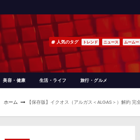
人気のタグ
トレンド
ニュース
ムームー
美容・健康
生活・ライフ
旅行・グルメ
ホーム
【保存版】イクオス（アルガス＜ALGAS＞）解約 