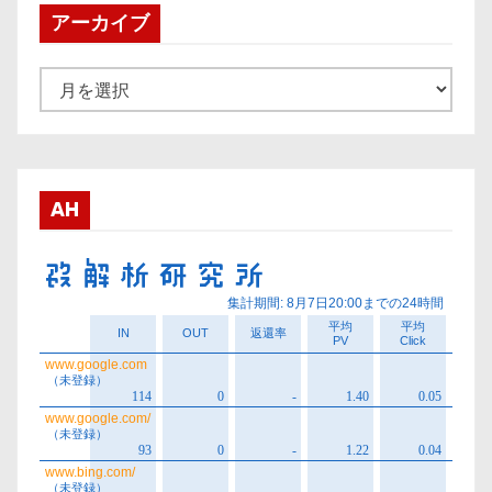
アーカイブ
ア
ー
カ
イ
ブ
AH