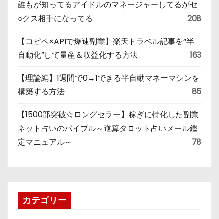
誰もが知ってるアイドルのマネージャーしてるがセ
○クス相手になってる
208
【コピペ×APIで爆速副業】楽天トラベル記事を“半
自動化”して量産＆収益化する方法
163
【理論編】1週間で0→1できる半自動マネーマシンを
構築する方法
85
【1500部突破☆ロングセラー】稼ぎに特化した副業
ネット占いのバイブル～逆算タロット占いメール鑑
定マニュアル～
78
カテゴリー